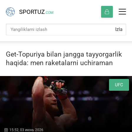
SPORTUZ
.COM
Izla
Get-Topuriya bilan jangga tayyorgarlik
haqida: men raketalarni uchiraman
UFC
15:52, 03 июнь 2026