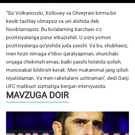
"Siz Volkanovski, Xollouey va Oliveyrani birma-bir
kesib tashlay olmaysiz va uni alohida deb
hisoblamaysiz. Bu bolalarning barchasi o'z
pozitsiyalariga putur etkazishdi. U sizni yomon
pozitsiyalarga qo'yishda juda yaxshi. Va bu, shubhasiz,
men hozir nimaga e'tibor qaratyapman, shunchaki
orqaga chekinish emas, balki yaxshi holatda qolish,
munosabat bildirish kerak. Men mukammal jang qilish
niyatidaman. Va men raketalarni uchiraman", dedi Gatji
UFC matbuot xizmatiga bergan intervyusida.
MAVZUGA DOIR