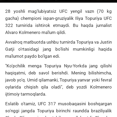
28 yoshli mag'lubiyatsiz UFC yengil vazn (70 kg
gacha) chempioni ispan-gruziyalik
Iliya Topuriya
UFC
322 turnirida ishtirok etmaydi.
Bu haqda jurnalist
Alvaro Kolmenero ma'lum qildi.
Avvalroq matbuotda ushbu turnirda Topuriya va Justin
Gatji o'rtasidagi jang bo'lishi mumkinligi haqida
ma'lumot paydo bo'lgan edi.
"Ko'pchilik menga Topuriya Nyu-Yorkda jang qilishi
haqiqatmi, deb savol berishdi.
Mening bilishimcha,
javob yo'q.
Umid qilamanki, Topuriya yanvar yoki fevral
oylarida chiqish qila oladi", deb yozdi Kolmenero
ijtimoiy tarmoqlarda.
Eslatib o'tamiz, UFC 317 musobaqasini boshqargan
so'nggi jangda Topuriya birinchi raundda braziliyalik