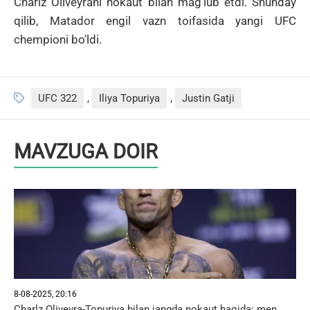
Charlz Oliveyrani nokaut bilan mag'lub etdi.
Shunday
qilib, Matador engil vazn toifasida yangi UFC
chempioni bo'ldi.
UFC 322
,
Iliya Topuriya
,
Justin Gatji
MAVZUGA DOIR
8-08-2025, 20:16
Charlz Oliveyra-Topuriya bilan jangda nokaut haqida: men