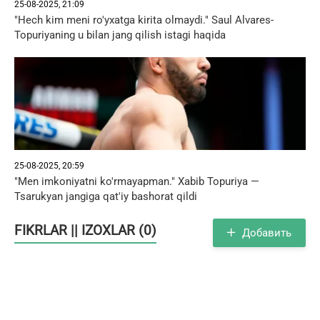
25-08-2025, 21:09
"Hech kim meni ro'yxatga kirita olmaydi." Saul Alvares-
Topuriyaning u bilan jang qilish istagi haqida
25-08-2025, 20:59
"Men imkoniyatni ko'rmayapman." Xabib Topuriya —
Tsarukyan jangiga qat'iy bashorat qildi
FIKRLAR || IZOXLAR (0)
Добавить