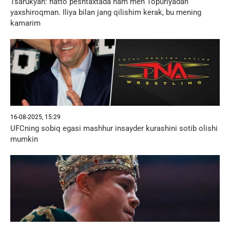
Tsarukyan: hatto peshtaxtada ham men Topuriyadan
yaxshiroqman. Iliya bilan jang qilishim kerak, bu mening
kamarim
16-08-2025, 15:29
UFCning sobiq egasi mashhur insayder kurashini sotib olishi
mumkin