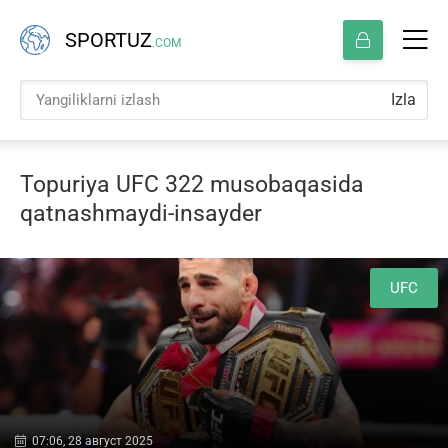
SPORTUZ
.COM
Izla
Topuriya UFC 322 musobaqasida
qatnashmaydi-insayder
UFC
07:06, 28 август 2025