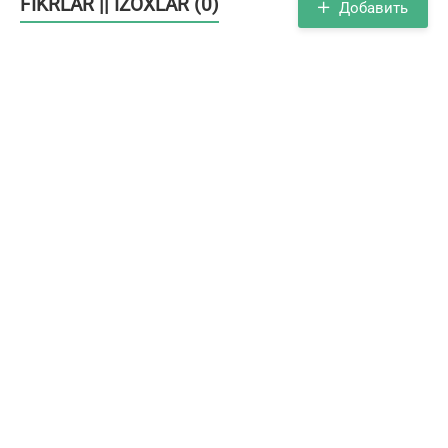
FIKRLAR || IZOXLAR (0)
Добавить