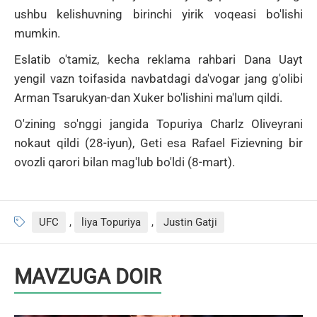
ushbu kelishuvning birinchi yirik voqeasi bo'lishi
mumkin.
Eslatib o'tamiz, kecha reklama rahbari Dana Uayt
yengil vazn toifasida navbatdagi da'vogar jang g'olibi
Arman Tsarukyan-dan Xuker bo'lishini ma'lum qildi.
O'zining so'nggi jangida Topuriya Charlz Oliveyrani
nokaut qildi (28-iyun), Geti esa Rafael Fizievning bir
ovozli qarori bilan mag'lub bo'ldi (8-mart).
UFC
,
liya Topuriya
,
Justin Gatji
MAVZUGA DOIR