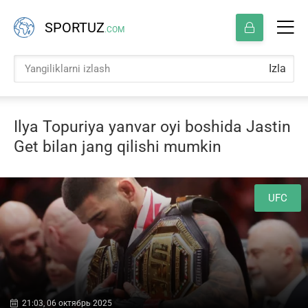
SPORTUZ
.COM
Izla
Ilya Topuriya yanvar oyi boshida Jastin
Get bilan jang qilishi mumkin
UFC
21:03, 06 октябрь 2025