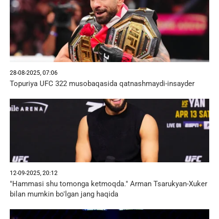
28-08-2025, 07:06
Topuriya UFC 322 musobaqasida qatnashmaydi-insayder
12-09-2025, 20:12
"Hammasi shu tomonga ketmoqda." Arman Tsarukyan-Xuker
bilan mumkin bo'lgan jang haqida