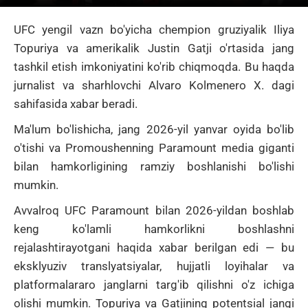
UFC yengil vazn bo'yicha chempion gruziyalik
Iliya
Topuriya
va amerikalik
Justin Gatji o'rtasida jang
tashkil etish imkoniyatini ko'rib chiqmoqda
.
Bu haqda
jurnalist va sharhlovchi Alvaro Kolmenero X. dagi
sahifasida xabar beradi.
Ma'lum bo'lishicha, jang 2026-yil yanvar oyida bo'lib
o'tishi va Promoushenning Paramount media giganti
bilan hamkorligining ramziy boshlanishi bo'lishi
mumkin.
Avvalroq UFC Paramount bilan 2026-yildan boshlab
keng ko'lamli hamkorlikni boshlashni
rejalashtirayotgani haqida xabar berilgan edi — bu
eksklyuziv translyatsiyalar, hujjatli loyihalar va
platformalararo janglarni targ'ib qilishni o'z ichiga
olishi mumkin.
Topuriya va Gatjining potentsial jangi