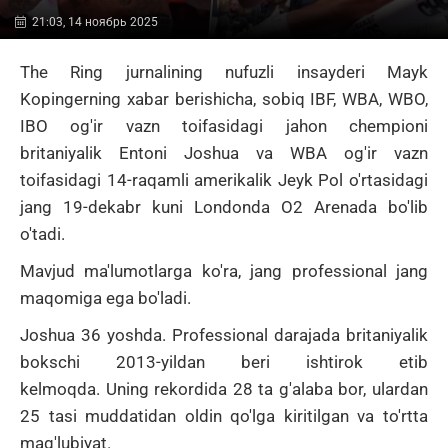
21:03, 14 ноябрь 2025
The Ring jurnalining nufuzli insayderi Mayk
Kopingerning xabar berishicha, sobiq IBF, WBA, WBO,
IBO og'ir vazn toifasidagi jahon chempioni
britaniyalik
Entoni Joshua
va WBA og'ir vazn
toifasidagi 14-raqamli amerikalik
Jeyk Pol
o'rtasidagi
jang 19-dekabr kuni Londonda O2 Arenada bo'lib
o'tadi.
Mavjud ma'lumotlarga ko'ra, jang professional jang
maqomiga ega bo'ladi.
Joshua 36 yoshda.
Professional darajada britaniyalik
bokschi 2013-yildan beri ishtirok etib
kelmoqda.
Uning rekordida 28 ta g'alaba bor, ulardan
25 tasi muddatidan oldin qo'lga kiritilgan va to'rtta
mag'lubiyat.