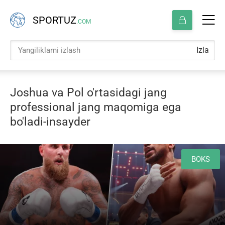
SPORTUZ
.COM
Izla
Joshua va Pol o'rtasidagi jang
professional jang maqomiga ega
bo'ladi-insayder
BOKS