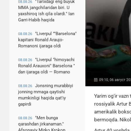
"Tarixdagi eng buyuk
08.08.26
MMA jangchilaridan biri. U
yaxshiroq ish qila olardi." Ian
Garri-Habib haqida
"Liverpul ""Barselona"
08.08.26
kapitani Ronald Araujo-
Romanoni ijaraga oldi
"Liverpul "himoyachi
08.08.26
Ronald Arauxoni" Barselona "
dan ijaraga oldi — Romano
09:10, 06 август 2
Jonsning murabbiyi
08.08.26
jonning mmaga qaytishi
Yarim og'ir vazn
mumkinligi haqida qat'iy
rossiyalik
Artur 
gapirdi
amerikalik boks
"Men bunga
08.08.26
bermoqda.
Niko
qarashdan jirkanaman."
Artur 40 yoshda.
Afsonaviy Mirko Krokop