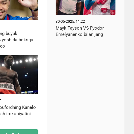
30-05-2025, 11:22
1
Mayk Tayson VS Fyodor
eng buyuk
Emelyanenko bilan jang
6 yoshida boksga
deo
7
oufordning Kanelo
lish imkoniyatini