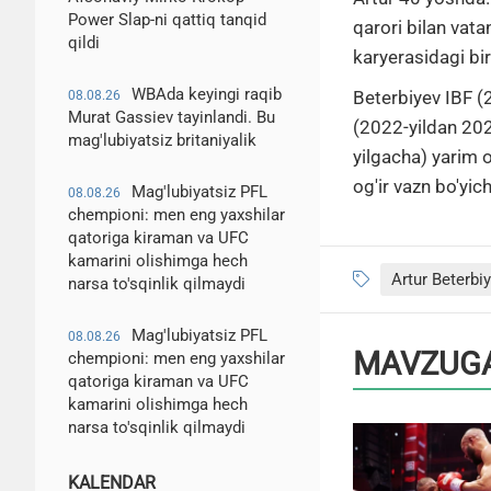
Power Slap-ni qattiq tanqid
qarori bilan vata
qildi
karyerasidagi bir
WBAda keyingi raqib
Beterbiyev IBF 
08.08.26
Murat Gassiev tayinlandi. Bu
(2022-yildan 202
mag'lubiyatsiz britaniyalik
yilgacha) yarim o
og'ir vazn bo'yi
Mag'lubiyatsiz PFL
08.08.26
chempioni: men eng yaxshilar
qatoriga kiraman va UFC
kamarini olishimga hech
Artur Beterbi
narsa to'sqinlik qilmaydi
Mag'lubiyatsiz PFL
08.08.26
MAVZUGA
chempioni: men eng yaxshilar
qatoriga kiraman va UFC
kamarini olishimga hech
narsa to'sqinlik qilmaydi
KALENDAR