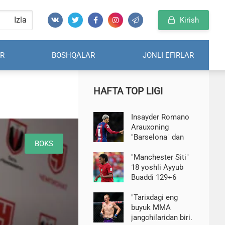
Izla
Kirish
R
BOSHQALAR
JONLI EFIRLAR
HAFTA TOP LIGI
Insayder Romano
Arauxoning
"Barselona" dan
BOKS
"Liverpul"ga o'tishi
tafsilotlarini
"Manchester Siti"
oshkor qildi
18 yoshli Ayyub
Buaddi 129+6
million evroga
o'tishga kelishib
"Tarixdagi eng
oldi-Ornshteyn
buyuk MMA
jangchilaridan biri.