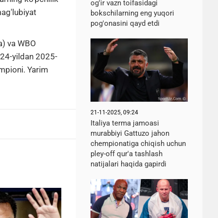
og'ir vazn toifasidagi
ag'lubiyat
bokschilarning eng yuqori
pog'onasini qayd etdi
ha) va WBO
024-yildan 2025-
empioni.
Yarim
21-11-2025, 09:24
Italiya terma jamoasi
murabbiyi Gattuzo jahon
chempionatiga chiqish uchun
pley-off qur'a tashlash
natijalari haqida gapirdi