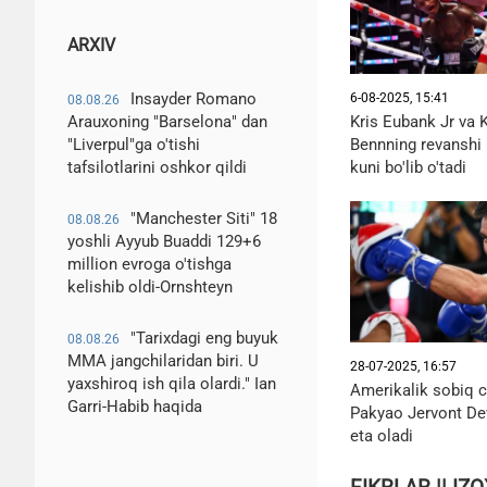
ARXIV
Insayder Romano
6-08-2025, 15:41
08.08.26
Kris Eubank Jr va 
Arauxoning "Barselona" dan
Bennning revanshi
"Liverpul"ga o'tishi
kuni bo'lib o'tadi
tafsilotlarini oshkor qildi
"Manchester Siti" 18
08.08.26
yoshli Ayyub Buaddi 129+6
million evroga o'tishga
kelishib oldi-Ornshteyn
"Tarixdagi eng buyuk
08.08.26
MMA jangchilaridan biri. U
28-07-2025, 16:57
yaxshiroq ish qila olardi." Ian
Amerikalik sobiq 
Garri-Habib haqida
Pakyao Jervont De
eta oladi