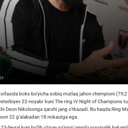
025
 toifasida boks bo'yicha sobiq mutlaq jahon chempioni (79,2
Beterbiyev 22-noyabr kuni The ring IV Night of Champions tu
chi Deon
Nikolsonga qarshi
jang
o'tkazadi.
Bu haqda Ring Ma
lson 22 g'alabadan 18 nokautga ega.
23-fevral kuni bo'lib o'tgan so'nggi jangda rossiyalik hakaml