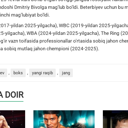
ndoshi Dmitriy Bivolga mag'lub bo'ldi.
Beterbiyev uchun bu m
inchi mag'lubiyat bo'ldi.
(2017-yildan 2025-yilgacha), WBC (2019-yildan 2025-yilgac
5-yilgacha), WBA (2024-yildan 2025-yilgacha), The Ring (2
g'ir vazn toifasida professionallar o'rtasida sobiq jahon ch
cha sobiq mutlaq jahon chempioni (2024-2025).
yev
,
boks
,
yangi raqib
,
jang
 DOIR