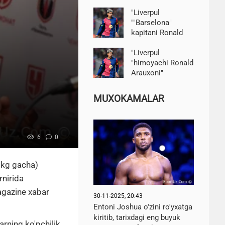
U yaxshiroq ish
qila olardi." Ian
"Liverpul
Garri-Habib haqida
""Barselona"
kapitani Ronald
Araujo-Romanoni
ijaraga oldi
"Liverpul
"himoyachi Ronald
Arauxoni"
Barselona " dan
ijaraga oldi —
MUXOKAMALAR
Romano
6
0
 kg gacha)
rnirida
gazine xabar
30-11-2025, 20:43
Entoni Joshua o'zini ro'yxatga
kiritib, tarixdagi eng buyuk
arning ko'pchilik