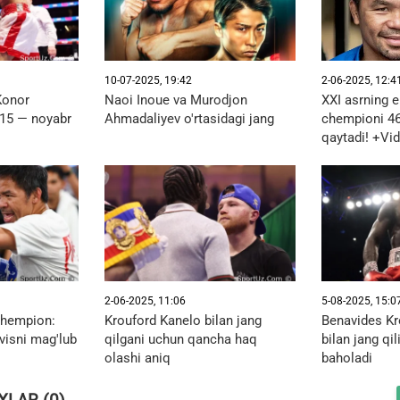
10-07-2025, 19:42
2-06-2025, 12:4
Konor
Naoi Inoue va Murodjon
XXI asrning 
 15 — noyabr
Ahmadaliyev o'rtasidagi jang
chempioni 4
qaytadi! +Vi
2-06-2025, 11:06
5-08-2025, 15:0
chempion:
Krouford Kanelo bilan jang
Benavides Kr
visni mag'lub
qilgani uchun qancha haq
bilan jang qi
olashi aniq
baholadi