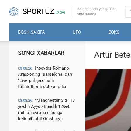
Barcha sport yangiliklari
SPORTUZ
.COM
bitta saytda
BOSH SAXIFA
UFC
BOKS
SO'NGI XABARLAR
Artur Bete
Insayder Romano
08.08.26
Arauxoning "Barselona" dan
"Liverpul"ga o'tishi
tafsilotlarini oshkor qildi
"Manchester Siti" 18
08.08.26
yoshli Ayyub Buaddi 129+6
million evroga o'tishga
kelishib oldi-Ornshteyn