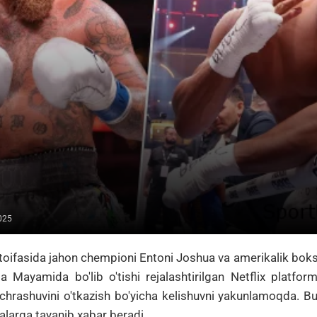
025
 toifasida jahon chempioni
Entoni Joshua
va amerikalik bok
a Mayamida bo'lib o'tishi rejalashtirilgan Netflix platfor
chrashuvini o'tkazish bo'yicha kelishuvni yakunlamoqda.
Bu
larga tayanib xabar beradi.