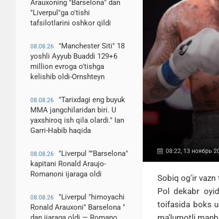
Arauxoning "Barselona" dan
"Liverpul"ga o'tishi
tafsilotlarini oshkor qildi
"Manchester Siti" 18
08.08.26
yoshli Ayyub Buaddi 129+6
million evroga o'tishga
kelishib oldi-Ornshteyn
"Tarixdagi eng buyuk
08.08.26
MMA jangchilaridan biri. U
yaxshiroq ish qila olardi." Ian
Garri-Habib haqida
08:22, 13 ноябрь 2
"Liverpul ""Barselona"
08.08.26
kapitani Ronald Araujo-
Romanoni ijaraga oldi
Sobiq og'ir vazn
Pol
dekabr oyid
"Liverpul "himoyachi
08.08.26
toifasida boks u
Ronald Arauxoni" Barselona "
ma'lumotli manba
dan ijaraga oldi — Romano