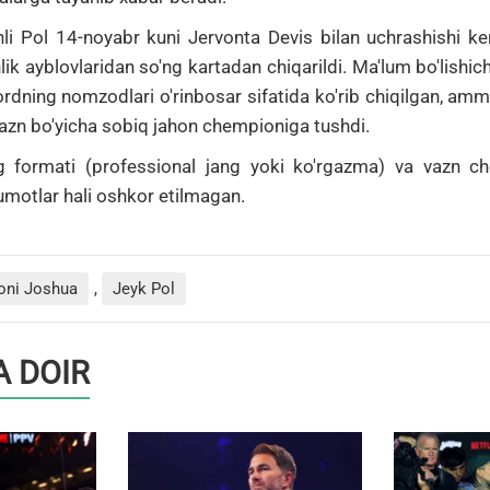
hli Pol 14-noyabr kuni Jervonta Devis bilan uchrashishi k
lik ayblovlaridan so'ng kartadan chiqarildi.
Ma'lum bo'lishic
rdning nomzodlari o'rinbosar sifatida ko'rib chiqilgan, amm
 vazn bo'yicha sobiq jahon chempioniga tushdi.
ng formati (professional jang yoki ko'rgazma) va vazn che
lumotlar hali oshkor etilmagan.
oni Joshua
,
Jeyk Pol
 DOIR