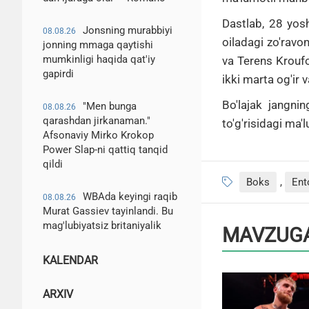
Dastlab, 28 yos
Jonsning murabbiyi
08.08.26
oiladagi zo'ravon
jonning mmaga qaytishi
mumkinligi haqida qat'iy
va Terens Kroufo
gapirdi
ikki marta og'ir
Bo'lajak jangni
"Men bunga
08.08.26
qarashdan jirkanaman."
to'g'risidagi ma'
Afsonaviy Mirko Krokop
Power Slap-ni qattiq tanqid
qildi
Boks
,
Ent
WBAda keyingi raqib
08.08.26
Murat Gassiev tayinlandi. Bu
mag'lubiyatsiz britaniyalik
MAVZUGA
KALENDAR
ARXIV