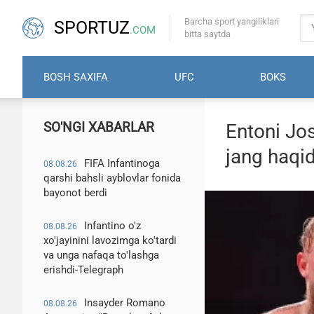
Barcha sport yangiliklari
SPORTUZ
.COM
bitta saytda
BOSH SAXIFA
UFC
BOKS
SO'NGI XABARLAR
Entoni Jo
jang haqid
FIFA Infantinoga
08.08.26
qarshi bahsli ayblovlar fonida
bayonot berdi
Infantino o'z
08.08.26
xo'jayinini lavozimga ko'tardi
va unga nafaqa to'lashga
erishdi-Telegraph
Insayder Romano
08.08.26