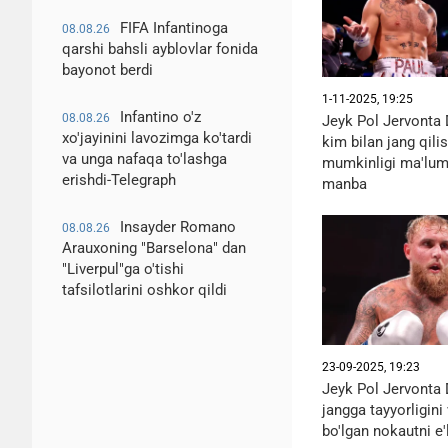
FIFA Infantinoga
08.08.26
qarshi bahsli ayblovlar fonida
bayonot berdi
1-11-2025, 19:25
Infantino o'z
08.08.26
Jeyk Pol Jervonta 
xo'jayinini lavozimga ko'tardi
kim bilan jang qilis
va unga nafaqa to'lashga
mumkinligi ma'lum 
erishdi-Telegraph
manba
Insayder Romano
08.08.26
Arauxoning "Barselona" dan
"Liverpul"ga o'tishi
tafsilotlarini oshkor qildi
23-09-2025, 19:23
Jeyk Pol Jervonta 
jangga tayyorligin
bo'lgan nokautni e'