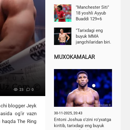
"Liverpul"ga o'tishi
tafsilotlarini
"Manchester Siti"
oshkor qildi
18 yoshli Ayyub
Buaddi 129+6
million evroga
o'tishga kelishib
"Tarixdagi eng
oldi-Ornshteyn
buyuk MMA
jangchilaridan biri.
U yaxshiroq ish
qila olardi." Ian
MUXOKAMALAR
Garri-Habib haqida
23
0
schi blogger
Jeyk
masida og'ir vazn
30-11-2025, 20:43
Entoni Joshua o'zini ro'yxatga
 haqda The Ring
kiritib, tarixdagi eng buyuk