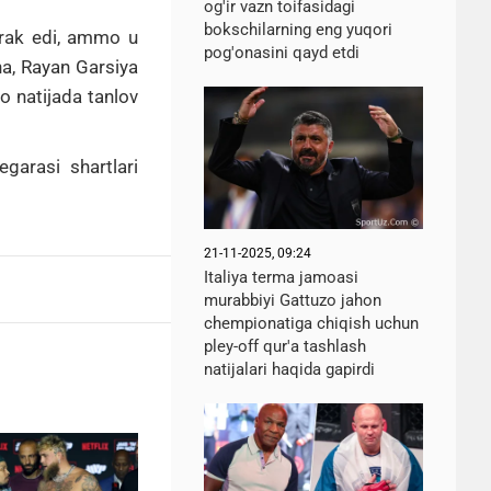
og'ir vazn toifasidagi
bokschilarning eng yuqori
erak edi, ammo u
pog'onasini qayd etdi
ha, Rayan Garsiya
o natijada tanlov
garasi shartlari
21-11-2025, 09:24
Italiya terma jamoasi
murabbiyi Gattuzo jahon
chempionatiga chiqish uchun
pley-off qur'a tashlash
natijalari haqida gapirdi