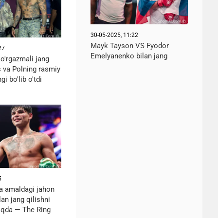
30-05-2025, 11:22
Mayk Tayson VS Fyodor
27
Emelyanenko bilan jang
o'rgazmali jang
s va Polning rasmiy
gi bo'lib o'tdi
5
a amaldagi jahon
an jang qilishni
oqda — The Ring