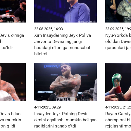
22-08-2025, 14:03
23-09-2025, 19:
Devis o'rniga
Xirn Insayderning Jeyk Pol va
Nyu-Yorkda k
hi
Jervonta Devisning jangi
oldidan Devi
bo'ldi-
haqidagi e'loniga munosabat
qarashlari jan
bildirdi
4-11-2025, 09:29
4-11-2025, 21:2
Devis bilan
Insayder Jeyk Polning Devis
Rayan Garsiy
i va mumkin
o'rnini egallashi mumkin bo'lgan
chempioni bil
lon qildi
raqiblarini sanab o'tdi
rejalashtirm