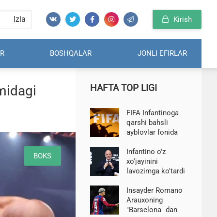
Izla
Kirish
R
BOSHQALAR
JONLI EFIRLAR
HAFTA TOP LIGI
midagi
FIFA Infantinoga
qarshi bahsli
ayblovlar fonida
bayonot berdi
Infantino o'z
BOKS
xo'jayinini
lavozimga ko'tardi
va unga nafaqa
to'lashga erishdi-
Insayder Romano
Telegraph
Arauxoning
"Barselona" dan