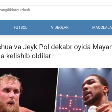
FUTBOL
VIDEOLAR
MAQOLALA
shua va Jeyk Pol dekabr oyida Maya
a kelishib oldilar