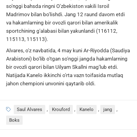
so'nggi bahsda ringni O'zbekiston vakili Isroil
Madrimov bilan bo'lishdi. Jang 12 raund davom etdi
va hakamlarning bir ovozli qarori bilan amerikalik
sportchining g'alabasi bilan yakunlandi (116112,
115113, 115113).
Alvares, o'z navbatida, 4 may kuni Ar-Riyodda (Saudiya
Arabistoni) bo'lib o'tgan so'nggi jangda hakamlarning
bir ovozli qarori bilan Uilyam Skallni mag'lub etdi.
Natijada Kanelo ikkinchi o'rta vazn toifasida mutlaq
jahon chempioni unvonini qaytarib oldi.
Saul Alvares
,
Krouford
,
Kanelo
,
jang
,
Boks