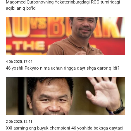
Magomed Qurbonovning Yekaterinburgdagi RCC turniridagi
aqibi aniq bo'ldi
4-06-2025, 17:04
46 yoshli Pakyao nima uchun ringga qaytishga qaror qildi?
2-06-2025, 12:41
XXI asrning eng buyuk chempioni 46 yoshida boksga qaytadi!