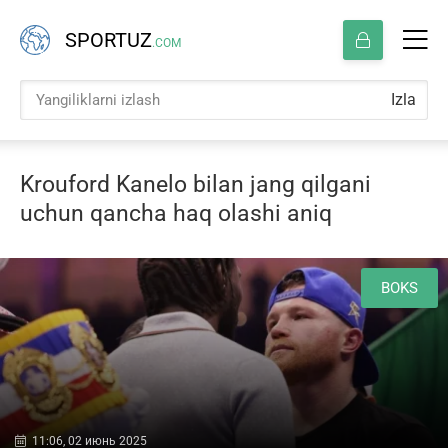
SPORTUZ
.COM
Izla
Krouford Kanelo bilan jang qilgani
uchun qancha haq olashi aniq
BOKS
11:06, 02 июнь 2025