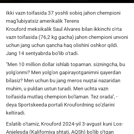
Ikki vazn toifasida 37 yoshli sobiq jahon chempioni
mag'lubiyatsiz amerikalik
Terens
Krouford
meksikalik
Saul Alvares
bilan ikkinchi o'rta
vazn toifasida (76,2 kg gacha) jahon chempioni unvoni
uchun jang uchun qancha haq olishini oshkor qildi.
Jang 14 sentyabrda bo'lib o'tadi.
"Men 10 million dollar ishlab topaman. sizningcha, bu
yolg'onmi? Men yolg'on gapirayotganimni qayerdan
bilasiz? Men uchun bu jang meros nuqtai nazaridan
muhim, u puldan ustun turadi. Men uchta vazn
toifasida mutlaq chempion bo'laman. Tez orada", -
deya Sportskeeda portali Kroufordning so'zlarini
keltiradi.
Eslatib o'tamiz, Krouford 2024-yil 3-avgust kuni Los-
Anjelesda (Kaliforniya shtati, AQSh) bo'lib o'tgan