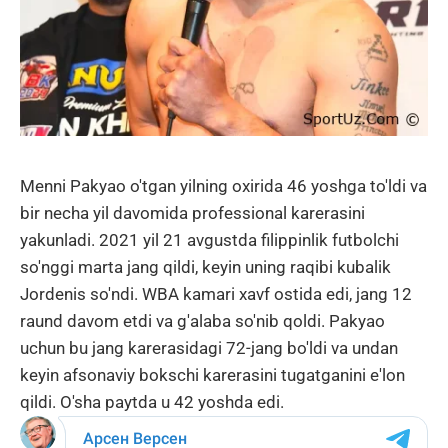
Menni Pakyao o'tgan yilning oxirida 46 yoshga to'ldi va
bir necha yil davomida professional karerasini
yakunladi. 2021 yil 21 avgustda filippinlik futbolchi
so'nggi marta jang qildi, keyin uning raqibi kubalik
Jordenis so'ndi. WBA kamari xavf ostida edi, jang 12
raund davom etdi va g'alaba so'nib qoldi. Pakyao
uchun bu jang karerasidagi 72-jang bo'ldi va undan
keyin afsonaviy bokschi karerasini tugatganini e'lon
qildi. O'sha paytda u 42 yoshda edi.