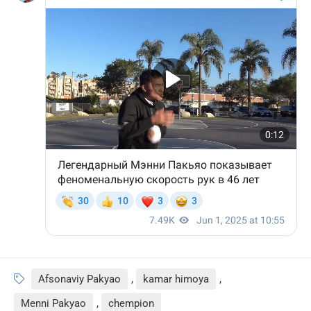
Afsonaviy Pakyao
,
kamar himoya
,
Menni Pakyao
,
chempion