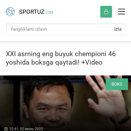
SPORTUZ
.COM
Izla
XXI asrning eng buyuk chempioni 46
yoshida boksga qaytadi! +Video
BOKS
12:41, 02 июнь 2025