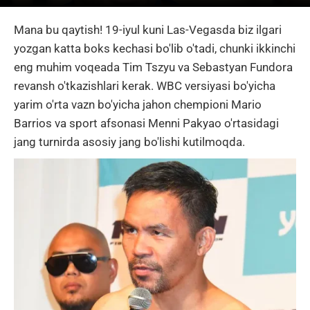
Mana bu qaytish! 19-iyul kuni Las-Vegasda biz ilgari
yozgan katta boks kechasi bo'lib o'tadi, chunki ikkinchi
eng muhim voqeada Tim Tszyu va Sebastyan Fundora
revansh o'tkazishlari kerak. WBC versiyasi bo'yicha
yarim o'rta vazn bo'yicha jahon chempioni Mario
Barrios va sport afsonasi Menni Pakyao o'rtasidagi
jang turnirda asosiy jang bo'lishi kutilmoqda.