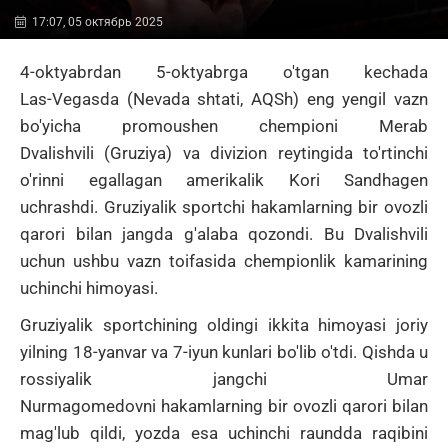
17:07, 05 октябрь 2025
4-oktyabrdan 5-oktyabrga o'tgan kechada
Las‑Vegasda (Nevada shtati, AQSh) eng yengil vazn
bo'yicha promoushen chempioni
Merab
Dvalishvili
(Gruziya) va divizion reytingida to'rtinchi
o'rinni egallagan amerikalik
Kori
Sandhagen
uchrashdi.
Gruziyalik sportchi hakamlarning bir ovozli
qarori bilan jangda g'alaba qozondi.
Bu Dvalishvili
uchun ushbu vazn toifasida chempionlik kamarining
uchinchi himoyasi.
Gruziyalik sportchining oldingi ikkita himoyasi joriy
yilning 18-yanvar va 7-iyun kunlari bo'lib o'tdi.
Qishda u
rossiyalik jangchi
Umar
Nurmagomedovni
hakamlarning bir ovozli qarori bilan
mag'lub qildi, yozda
esa uchinchi raundda raqibini