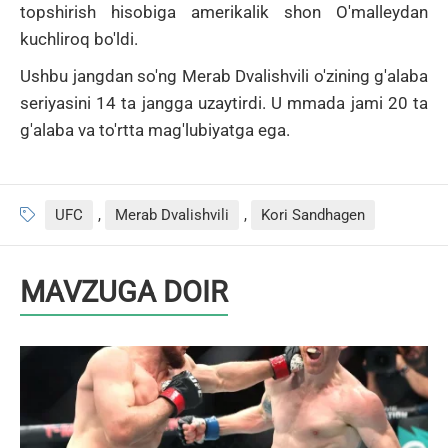
topshirish hisobiga amerikalik shon
O'malleydan
kuchliroq bo'ldi.
Ushbu jangdan so'ng Merab Dvalishvili o'zining g'alaba
seriyasini 14 ta jangga uzaytirdi.
U mmada jami 20 ta
g'alaba va to'rtta mag'lubiyatga ega.
UFC
,
Merab Dvalishvili
,
Kori Sandhagen
MAVZUGA DOIR