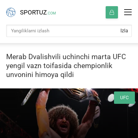
SPORTUZ
.COM
Izla
Merab Dvalishvili uchinchi marta UFC
yengil vazn toifasida chempionlik
unvonini himoya qildi
UFC