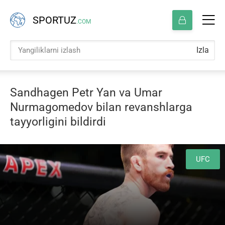
SPORTUZ
.COM
Izla
Sandhagen Petr Yan va Umar
Nurmagomedov bilan revanshlarga
tayyorligini bildirdi
UFC