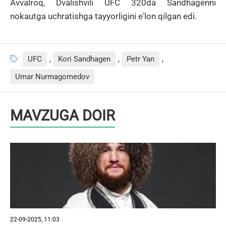
Avvalroq, Dvalishvili UFC 320da Sandhagenni
nokautga uchratishga tayyorligini e'lon qilgan edi.
UFC
,
Kori Sandhagen
,
Petr Yan
,
Umar Nurmagomedov
MAVZUGA DOIR
22-09-2025, 11:03