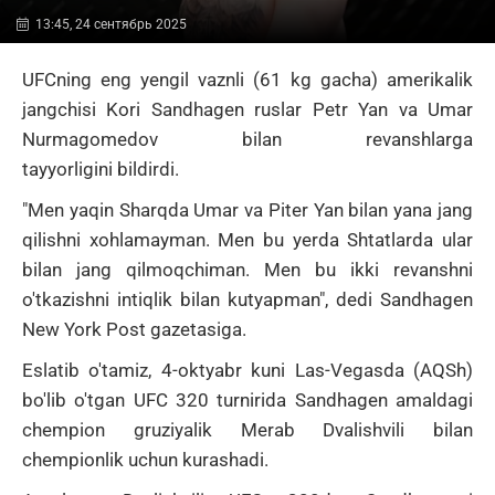
13:45, 24 сентябрь 2025
UFCning
eng yengil vaznli (61 kg gacha) amerikalik
jangchisi Kori Sandhagen ruslar
Petr Yan
va
Umar
Nurmagomedov
bilan revanshlarga
tayyorligini
bildirdi.
"Men yaqin Sharqda Umar va Piter Yan bilan yana jang
qilishni xohlamayman.
Men bu yerda Shtatlarda ular
bilan jang qilmoqchiman.
Men bu ikki revanshni
o'tkazishni intiqlik bilan kutyapman", dedi Sandhagen
New York Post gazetasiga.
Eslatib o'tamiz, 4-oktyabr kuni Las-Vegasda (AQSh)
bo'lib o'tgan UFC 320 turnirida Sandhagen amaldagi
chempion gruziyalik Merab Dvalishvili bilan
chempionlik uchun kurashadi.