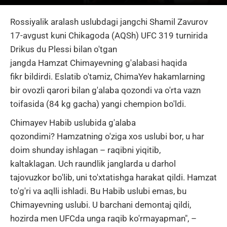
Rossiyalik aralash uslubdagi jangchi
Shamil Zavurov
17-avgust kuni Chikagoda (AQSh)
UFC
319 turnirida
Drikus
du Plessi
bilan o'tgan
jangda
Hamzat
Chimayevning g'alabasi haqida
fikr
bildirdi.
Eslatib o'tamiz, ChimaYev hakamlarning
bir ovozli qarori bilan g'alaba qozondi va o'rta vazn
toifasida (84 kg gacha) yangi chempion bo'ldi.
Chimayev Habib uslubida g'alaba
qozondimi?
Hamzatning o'ziga xos uslubi bor, u har
doim shunday ishlagan – raqibni yiqitib,
kaltaklagan.
Uch raundlik janglarda u darhol
tajovuzkor bo'lib, uni to'xtatishga harakat qildi.
Hamzat
to'g'ri va aqlli ishladi.
Bu Habib uslubi emas, bu
Chimayevning uslubi.
U barchani demontaj qildi,
hozirda men UFCda unga raqib ko'rmayapman", –