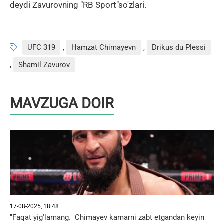
deydi Zavurovning "RB Sport"so'zlari.
UFC 319
,
Hamzat Chimayevn
,
Drikus du Plessi
,
Shamil Zavurov
MAVZUGA DOIR
17-08-2025, 18:48
"Faqat yig'lamang." Chimayev kamarni zabt etgandan keyin