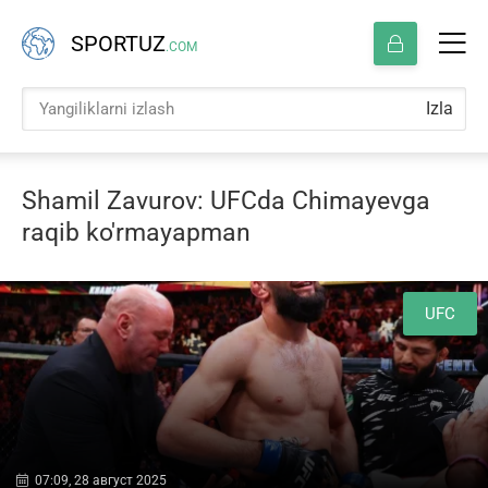
SPORTUZ
.COM
Izla
Shamil Zavurov: UFCda Chimayevga
raqib ko'rmayapman
UFC
07:09, 28 август 2025