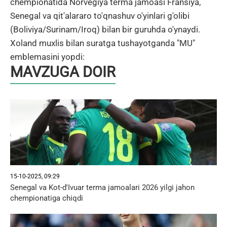
chempionatida Norvegiya terma jamoasi Fransiya,
Senegal va qit'alararo to'qnashuv o'yinlari g'olibi
(Boliviya/Surinam/Iroq) bilan bir guruhda o'ynaydi.
Xoland muxlis bilan suratga tushayotganda "MU"
emblemasini yopdi:
MAVZUGA DOIR
15-10-2025, 09:29
Senegal va Kot-d'Ivuar terma jamoalari 2026 yilgi jahon
chempionatiga chiqdi