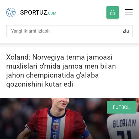
SPORTUZ
.COM
Izla
Xoland: Norvegiya terma jamoasi
muxlislari o'rnida jamoa men bilan
jahon chempionatida g'alaba
qozonishini kutar edi
FUTBOL