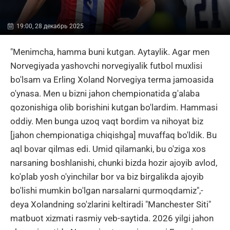
19:00, 28 декабрь 2025
"Menimcha, hamma buni kutgan. Aytaylik. Agar men
Norvegiyada yashovchi norvegiyalik futbol muxlisi
bo'lsam va Erling Xoland Norvegiya terma jamoasida
o'ynasa. Men u bizni jahon chempionatida g'alaba
qozonishiga olib borishini kutgan bo'lardim. Hammasi
oddiy. Men bunga uzoq vaqt bordim va nihoyat biz
[jahon chempionatiga chiqishga] muvaffaq bo'ldik. Bu
aql bovar qilmas edi. Umid qilamanki, bu o'ziga xos
narsaning boshlanishi, chunki bizda hozir ajoyib avlod,
ko'plab yosh o'yinchilar bor va biz birgalikda ajoyib
bo'lishi mumkin bo'lgan narsalarni qurmoqdamiz",-
deya Xolandning so'zlarini keltiradi "Manchester Siti"
matbuot xizmati rasmiy veb-saytida. 2026 yilgi jahon