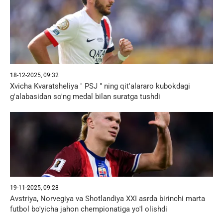
18-12-2025, 09:32
Xvicha Kvaratsheliya " PSJ " ning qit'alararo kubokdagi
g'alabasidan so'ng medal bilan suratga tushdi
19-11-2025, 09:28
Avstriya, Norvegiya va Shotlandiya XXI asrda birinchi marta
futbol bo'yicha jahon chempionatiga yo'l olishdi