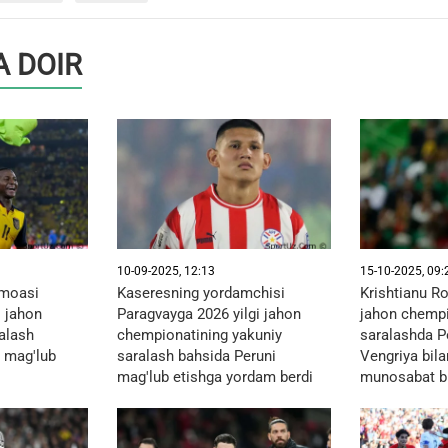
 DOIR
10-09-2025, 12:13
15-10-2025, 09:
amoasi
Kaseresning yordamchisi
Krishtianu Ro
i jahon
Paragvayga 2026 yilgi jahon
jahon chemp
alash
chempionatining yakuniy
saralashda P
 mag'lub
saralash bahsida Peruni
Vengriya bil
mag'lub etishga yordam berdi
munosabat bi