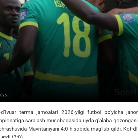
2025
d'Ivuar terma jamoalari 2026-yilgi futbol bo'yicha jah
pionatiga saralash musobaqasida uyda g'alaba qozonganid
hrashuvida Mavritaniyani 4:0 hisobida mag'lub qildi, Kot-dI
 etdi (3:0).