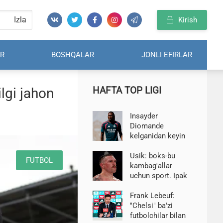
Izla
Kirish
R
BOSHQALAR
JONLI EFIRLAR
HAFTA TOP LIGI
lgi jahon
Insayder
Diomande
kelganidan keyin
"Real" ni tark etib,
APLga o'tadigan
Usik: boks-bu
FUTBOL
o'yinchini chaqirdi
kambag'allar
uchun sport. Ipak
pijamangiz bo'lsa,
mashq qilish qiyin
Frank Lebeuf:
"Chelsi" ba'zi
futbolchilar bilan