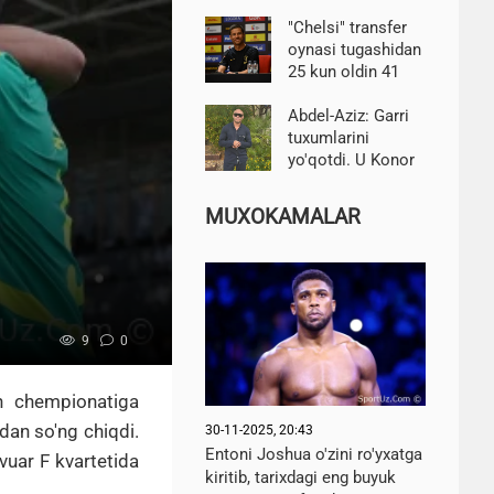
xayrlashishga
majbur bo'ladi
"Chelsi" transfer
oynasi tugashidan
25 kun oldin 41
nafar o'yinchiga
ega. Alonso 16ni
Abdel-Aziz: Garri
sotmoqchi-BBC
tuxumlarini
yo'qotdi. U Konor
emas, faqat uning
xitoycha nusxasi
MUXOKAMALAR
9
0
on chempionatiga
an so'ng chiqdi.
30-11-2025, 20:43
Entoni Joshua o'zini ro'yxatga
vuar F kvartetida
kiritib, tarixdagi eng buyuk