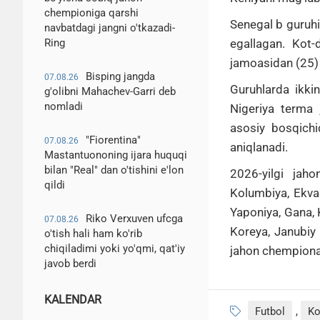
chempioniga qarshi
Senegal b guruhi
navbatdagi jangni o'tkazadi-
egallagan.
Kot-
Ring
jamoasidan (25) 
Bisping jangda
07.08.26
Guruhlarda ikki
g'olibni Mahachev-Garri deb
nomladi
Nigeriya terma 
asosiy bosqichid
"Fiorentina"
07.08.26
aniqlanadi.
Mastantuononing ijara huquqi
bilan "Real" dan o'tishini e'lon
2026-yilgi jah
qildi
Kolumbiya, Ekvad
Yaponiya, Gana, 
Riko Verxuven ufcga
07.08.26
Koreya, Janubiy 
o'tish hali ham ko'rib
chiqiladimi yoki yo'qmi, qat'iy
jahon chempionat
javob berdi
KALENDAR
Futbol
,
Ko