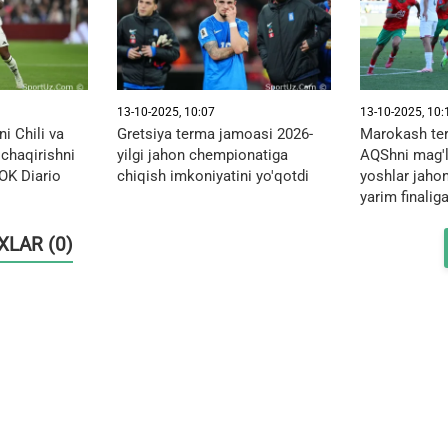
13-10-2025, 10:07
13-10-2025, 10:
i Chili va
Gretsiya terma jamoasi 2026-
Marokash te
 chaqirishni
yilgi jahon chempionatiga
AQShni mag'lu
-OK Diario
chiqish imkoniyatini yo'qotdi
yoshlar jaho
yarim finalig
OXLAR (0)