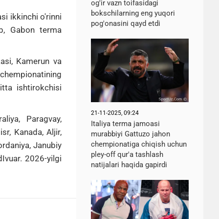
og'ir vazn toifasidagi
bokschilarning eng yuqori
 ikkinchi o'rinni
pog'onasini qayd etdi
lab, Gabon terma
kasi, Kamerun va
 chempionatining
tta ishtirokchisi
21-11-2025, 09:24
liya, Paragvay,
Italiya terma jamoasi
r, Kanada, Aljir,
murabbiyi Gattuzo jahon
chempionatiga chiqish uchun
ordaniya, Janubiy
pley-off qur'a tashlash
Ivuar.
2026-yilgi
natijalari haqida gapirdi