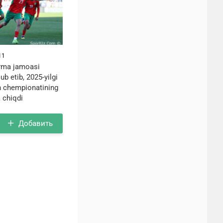
11
rma jamoasi
b etib, 2025-yilgi
n chempionatining
a chiqdi
Добавить