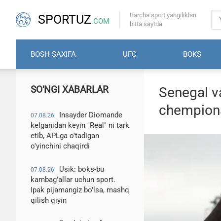
Barcha sport yangiliklari
SPORTUZ
.COM
bitta saytda
BOSH SAXIFA
UFC
BOKS
SO'NGI XABARLAR
Senegal va
chempiona
Insayder Diomande
07.08.26
kelganidan keyin "Real" ni tark
etib, APLga o'tadigan
o'yinchini chaqirdi
Usik: boks-bu
07.08.26
kambag'allar uchun sport.
Ipak pijamangiz bo'lsa, mashq
qilish qiyin