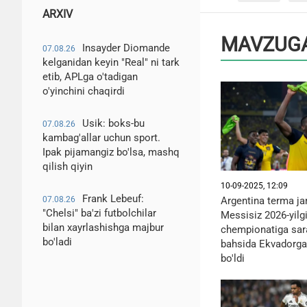
ARXIV
MAVZUGA
Insayder Diomande
07.08.26
kelganidan keyin "Real" ni tark
etib, APLga o'tadigan
o'yinchini chaqirdi
Usik: boks-bu
07.08.26
kambag'allar uchun sport.
Ipak pijamangiz bo'lsa, mashq
qilish qiyin
10-09-2025, 12:09
Frank Lebeuf:
Argentina terma j
07.08.26
"Chelsi" ba'zi futbolchilar
Messisiz 2026-yilg
bilan xayrlashishga majbur
chempionatiga sar
bo'ladi
bahsida Ekvadorga
bo'ldi