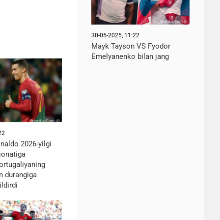
30-05-2025, 11:22
Mayk Tayson VS Fyodor
Emelyanenko bilan jang
22
naldo 2026-yilgi
ionatiga
ortugaliyaning
an durangiga
ldirdi