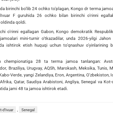
da birinchi bo'lib 24 ochko to'plagan, Kongo dr terma jamoasi
dIvuar F guruhida 26 ochko bilan birinchi o'rinni egal
oldinda qoldi.
nchi o'rinni egallagan Gabon, Kongo demokratik Respubli
jamoalari mini-turnir o'tkazadilar, unda 2026-yilgi Jahon
a ishtirok etish huquqi uchun to'qnashuv o'yinlarining bi
on chempionatiga 28 ta terma jamoa tanlangan: Avstra
or, Braziliya, Urugvay, AQSh, Marokash, Meksika, Tunis, Mis
Kabo-Verde, yangi Zelandiya, Eron, Argentina, O'zbekiston, I
Afrika, Qatar, Saudiya Arabistoni, Angliya, Senegal va Kot-d
ida jami 48 ta jamoa ishtirok etadi.
t-d'Ivuar
,
Senegal