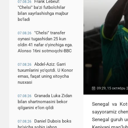
Frank Lebeuf:
07.08.26
"Chelsi" ba'zi futbolchilar
bilan xayrlashishga majbur
bo'ladi
"Chelsi" transfer
07.08.26
oynasi tugashidan 25 kun
oldin 41 nafar o'yinchiga ega.
Alonso 16ni sotmoqchi-BBC
Abdel-Aziz: Garri
07.08.26
tuxumlarini yo'qotdi. U Konor
emas, faqat uning xitoycha
nusxasi
09:29, 15 октябрь 
Granada Luka Zidan
07.08.26
bilan shartnomasini bekor
Senegal va Kot-
qilganini e'lon qildi
sayyoramiz chem
Senegal guruh uc
Daniel Dubois boks
07.08.26
Keniyani mag'lub
bo'yicha sobiq jahon