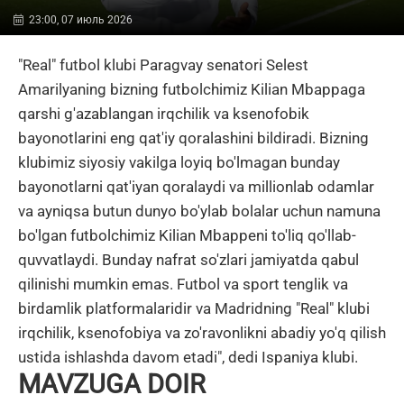
23:00, 07 июль 2026
"Real" futbol klubi Paragvay senatori Selest
Amarilyaning bizning futbolchimiz Kilian Mbappaga
qarshi g'azablangan irqchilik va ksenofobik
bayonotlarini eng qat'iy qoralashini bildiradi. Bizning
klubimiz siyosiy vakilga loyiq bo'lmagan bunday
bayonotlarni qat'iyan qoralaydi va millionlab odamlar
va ayniqsa butun dunyo bo'ylab bolalar uchun namuna
bo'lgan futbolchimiz Kilian Mbappeni to'liq qo'llab-
quvvatlaydi. Bunday nafrat so'zlari jamiyatda qabul
qilinishi mumkin emas. Futbol va sport tenglik va
birdamlik platformalaridir va Madridning "Real" klubi
irqchilik, ksenofobiya va zo'ravonlikni abadiy yo'q qilish
ustida ishlashda davom etadi", dedi Ispaniya klubi.
MAVZUGA DOIR