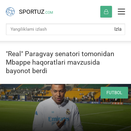
SPORTUZ
.COM
Izla
"Real" Paragvay senatori tomonidan
Mbappe haqoratlari mavzusida
bayonot berdi
FUTBOL