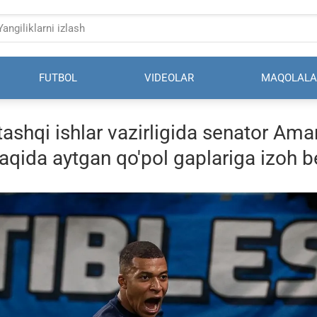
FUTBOL
VIDEOLAR
MAQOLALA
ashqi ishlar vazirligida senator Amar
ida aytgan qo'pol gaplariga izoh be