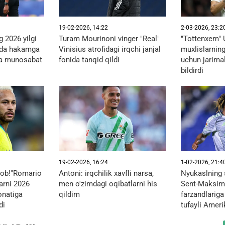
19-02-2026, 14:22
2-03-2026, 23:2
 2026 yilgi
Turam Mourinoni vinger "Real"
"Tottenxem"
ida hakamga
Vinisius atrofidagi irqchi janjal
muxlislarning
iga munosabat
fonida tanqid qildi
uchun jarimal
bildirdi
19-02-2026, 16:24
1-02-2026, 21:4
anob!"Romario
Antoni: irqchilik xavfli narsa,
Nyukaslning 
arni 2026
men o'zimdagi oqibatlarni his
Sent-Maksim
onatiga
qildim
farzandlariga
di
tufayli Ameri