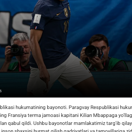
6
blikasi hukumatining bayonoti. Paragvay Respublikasi huku
ing Fransiya terma jamoasi kapitani Kilian Mbappaga yo'llaga
lan qabul qildi. Ushbu bayonotlar mamlakatimiz targ'ib qilay
inson shaxsini hurmat qilish qadriyatlari va tamoyillariga zi