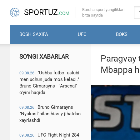
Barcha sport yangiliklari
SPORTUZ
.COM
bitta saytda
BOSH SAXIFA
UFC
BOKS
SO'NGI XABARLAR
Paragvay t
Mbappa haq
"Ushbu futbol uslubi
09.08.26
men uchun juda mos keladi."
Bruno Gimarayns - "Arsenal"
o'yini haqida
Bruno Gimarayns
09.08.26
"Nyukasl"bilan hissiy jihatdan
xayrlashdi
UFC Fight Night 284
09.08.26