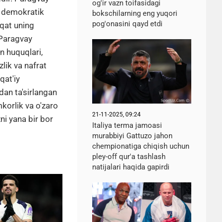
og'ir vazn toifasidagi
an demokratik
bokschilarning eng yuqori
pog'onasini qayd etdi
aqat uning
 Paragvay
n huquqlari,
lik va nafrat
qat'iy
dan ta'sirlangan
mkorlik va o'zaro
21-11-2025, 09:24
ni yana bir bor
Italiya terma jamoasi
murabbiyi Gattuzo jahon
chempionatiga chiqish uchun
pley-off qur'a tashlash
natijalari haqida gapirdi