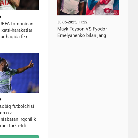
0
30-05-2025, 11:22
 UEFA tomonidan
Mayk Tayson VS Fyodor
 xatti-harakatlari
Emelyanenko bilan jang
ar haqida fikr
0
sobiq futbolchisi
en o'z
 nisbatan irqchilik
kani tark etdi