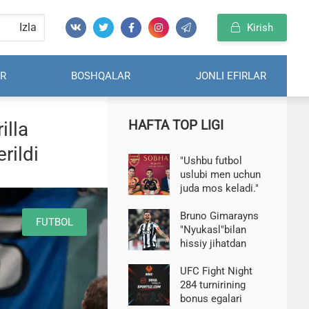
Izla
Kirish
R
BOSHQALAR
JONLI EFIRLAR
HAFTA TOP LIGI
illa
rildi
"Ushbu futbol
uslubi men uchun
juda mos keladi."
Bruno Gimarayns -
"Arsenal" o'yini
Bruno Gimarayns
FUTBOL
haqida
"Nyukasl"bilan
hissiy jihatdan
xayrlashdi
UFC Fight Night
284 turnirining
bonus egalari