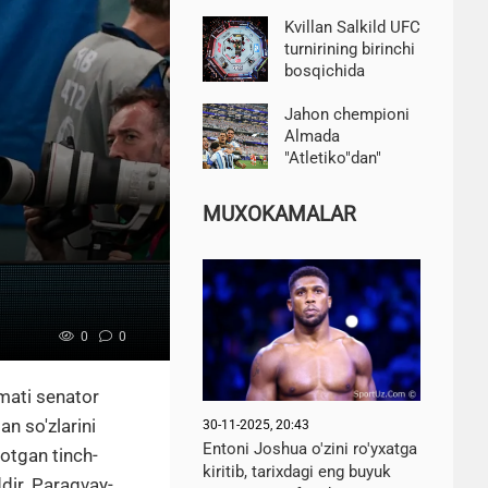
ma'lum bo'ldi
Kvillan Salkild UFC
turnirining birinchi
bosqichida
Mateush Gamrotni
bo'g'ib o'ldirdi
Jahon chempioni
Almada
"Atletiko"dan"
River Pleyt " ga
o'tdi
MUXOKAMALAR
0
0
mati senator
n so'zlarini
30-11-2025, 20:43
Entoni Joshua o'zini ro'yxatga
otgan tinch-
kiritib, tarixdagi eng buyuk
ddir. Paragvay-