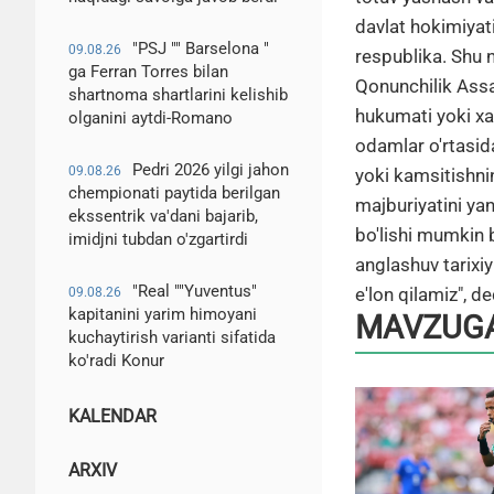
davlat hokimiyati
"PSJ "" Barselona "
09.08.26
respublika. Shu 
ga Ferran Torres bilan
Qonunchilik Assa
shartnoma shartlarini kelishib
hukumati yoki xa
olganini aytdi-Romano
odamlar o'rtasida
Pedri 2026 yilgi jahon
09.08.26
yoki kamsitishni
chempionati paytida berilgan
majburiyatini yan
ekssentrik va'dani bajarib,
bo'lishi mumkin b
imidjni tubdan o'zgartirdi
anglashuv tarixi
"Real ""Yuventus"
e'lon qilamiz", de
09.08.26
kapitanini yarim himoyani
MAVZUGA
kuchaytirish varianti sifatida
ko'radi Konur
KALENDAR
ARXIV