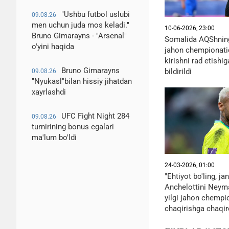
"Ushbu futbol uslubi
09.08.26
men uchun juda mos keladi."
10-06-2026, 23:00
Bruno Gimarayns - "Arsenal"
Somalida AQShning
o'yini haqida
jahon chempionat
kirishni rad etish
Bruno Gimarayns
bildirildi
09.08.26
"Nyukasl"bilan hissiy jihatdan
xayrlashdi
UFC Fight Night 284
09.08.26
turnirining bonus egalari
ma'lum bo'ldi
24-03-2026, 01:00
"Ehtiyot bo'ling, j
Anchelottini Neym
yilgi jahon chempi
chaqirishga chaqir