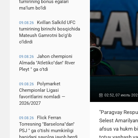
turnirining bonus egalari
ma'lum bo'ldi
Kvillan Salkild UFC
09.08.26
turnirining birinchi bosqichida
Mateush Gamrotni bo'g'ib
o'ldirdi
Jahon chempioni
09.08.26
Almada "Atletiko"dan" River
Pleyt " ga o'tdi
Polymarket
09.08.26
Chempionlar Ligasi
02:52, 07 июль 202
favoritlarini nomladi —
2026/2027
"Paragvay Respu
Flick Ferran
09.08.26
Selest Amarilyan
Torresning "Barselona"dan"
afsus va hukm bi
PSJ " ga o'tishi mumkinligi
totuv yashash va 
haqidagi savolga javob berdi