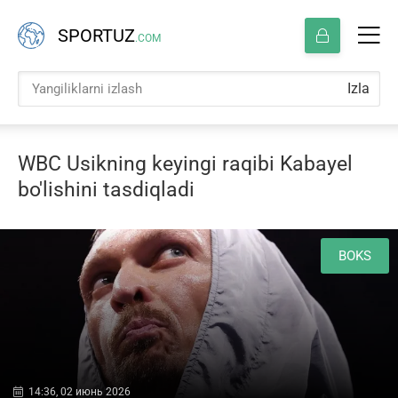
SPORTUZ
.COM
Izla
WBC Usikning keyingi raqibi Kabayel
bo'lishini tasdiqladi
BOKS
14:36, 02 июнь 2026