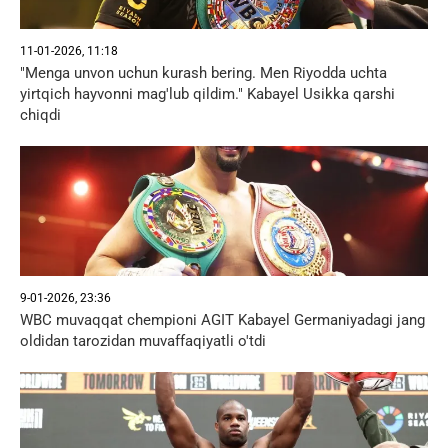
11-01-2026, 11:18
"Menga unvon uchun kurash bering. Men Riyodda uchta
yirtqich hayvonni mag'lub qildim." Kabayel Usikka qarshi
chiqdi
9-01-2026, 23:36
WBC muvaqqat chempioni AGIT Kabayel Germaniyadagi jang
oldidan tarozidan muvaffaqiyatli o'tdi