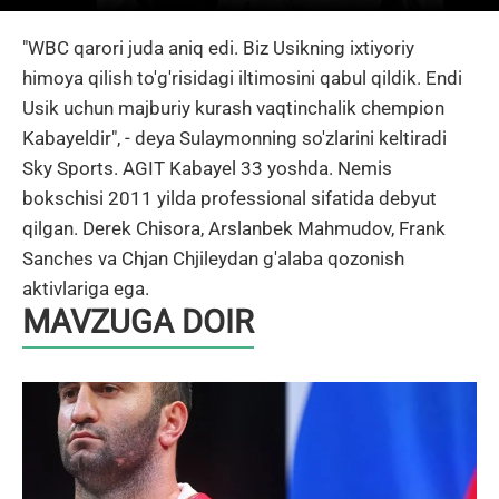
"WBC qarori juda aniq edi. Biz Usikning ixtiyoriy
himoya qilish to'g'risidagi iltimosini qabul qildik. Endi
Usik uchun majburiy kurash vaqtinchalik chempion
Kabayeldir", - deya Sulaymonning so'zlarini keltiradi
Sky Sports. AGIT Kabayel 33 yoshda. Nemis
bokschisi 2011 yilda professional sifatida debyut
qilgan. Derek Chisora, Arslanbek Mahmudov, Frank
Sanches va Chjan Chjileydan g'alaba qozonish
aktivlariga ega.
MAVZUGA DOIR