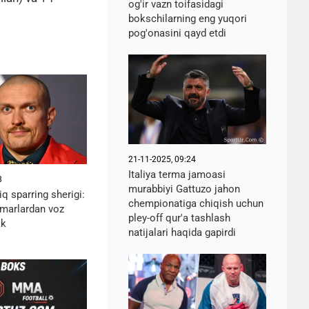
og'ir vazn toifasidagi
bokschilarning eng yuqori
pog'onasini qayd etdi
21-11-2025, 09:24
Italiya terma jamoasi
8
murabbiyi Gattuzo jahon
q sparring sherigi:
chempionatiga chiqish uchun
marlardan voz
pley-off qur'a tashlash
ak
natijalari haqida gapirdi