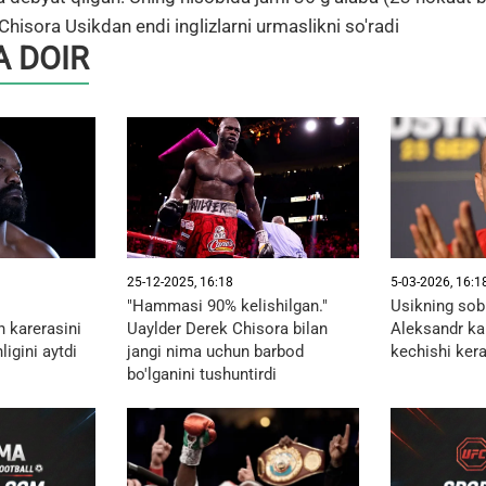
Chisora Usikdan endi inglizlarni urmaslikni so'radi
 DOIR
25-12-2025, 16:18
5-03-2026, 16:1
"Hammasi 90% kelishilgan."
Usikning sobi
 karerasini
Uaylder Derek Chisora bilan
Aleksandr ka
igini aytdi
jangi nima uchun barbod
kechishi ker
bo'lganini tushuntirdi