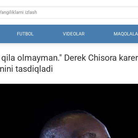
FUTBOL
VIDEOLAR
MAQOLALA
 qila olmayman." Derek Chisora karer
ini tasdiqladi