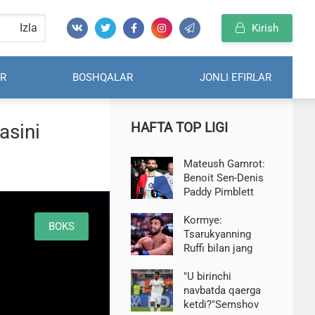
Izla
Kirish
R
BOSHQALAR
JONLI EFIRLAR
HAFTA TOP LIGI
asini
Mateush Gamrot:
Benoit Sen-Denis
Paddy Pimblett
bilan duelda jiddiy
xatoga yo'l qo'ydi
Kormye:
BOKS
Tsarukyanning
Ruffi bilan jang
qilishga roziligi
uning belga
"U birinchi
da'vogar sifatidagi
navbatda qaerga
mavqeini
ketdi?"Semshov