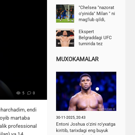
mustahkamlaydi
Vinisiusning"Real"
bilan
"Chelsea "nazorat
shartnomasini
o'yinida" Milan " ni
uzaytirish haqida
mag'lub qildi,
gapirdi
Joao Pedro dubl
o'ynadi
Ekspert
Belgraddagi UFC
turnirida tez
g'alaba
qozonganidan
MUXOKAMALAR
so'ng Medichning
kelajagi haqida
gapirdi
5
0
charchadim, endi
joyib martaba
30-11-2025, 20:43
Entoni Joshua o'zini ro'yxatga
lik professional
kiritib, tarixdagi eng buyuk
ilan) va 14