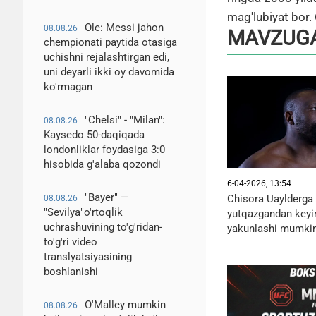
mag'lubiyat bor. 
Ole: Messi jahon
08.08.26
MAVZUGA
chempionati paytida otasiga
uchishni rejalashtirgan edi,
uni deyarli ikki oy davomida
ko'rmagan
"Chelsi" - "Milan":
08.08.26
Kaysedo 50-daqiqada
londonliklar foydasiga 3:0
hisobida g'alaba qozondi
6-04-2026, 13:54
"Bayer" —
Chisora Uaylderga
08.08.26
"Sevilya"o'rtoqlik
yutqazgandan keyin
uchrashuvining to'g'ridan-
yakunlashi mumkinl
to'g'ri video
translyatsiyasining
boshlanishi
O'Malley mumkin
08.08.26