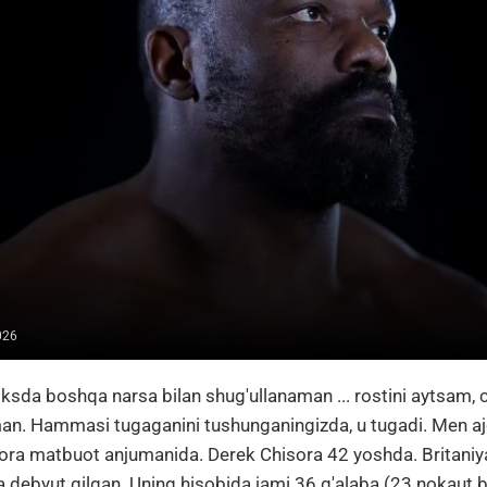
026
ksda boshqa narsa bilan shug'ullanaman ... rostini aytsam, 
man. Hammasi tugaganini tushunganingizda, u tugadi. Men a
sora matbuot anjumanida. Derek Chisora 42 yoshda. Britaniya
a debyut qilgan. Uning hisobida jami 36 g'alaba (23 nokaut b