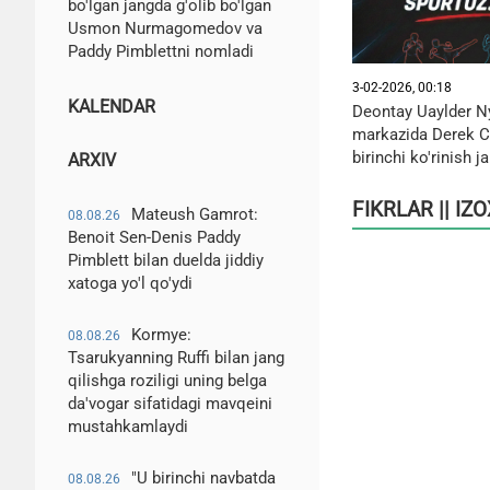
bo'lgan jangda g'olib bo'lgan
Usmon Nurmagomedov va
Paddy Pimblettni nomladi
3-02-2026, 00:18
KALENDAR
Deontay Uaylder N
markazida Derek C
birinchi ko'rinish j
ARXIV
FIKRLAR || IZ
Mateush Gamrot:
08.08.26
Benoit Sen-Denis Paddy
Pimblett bilan duelda jiddiy
xatoga yo'l qo'ydi
Kormye:
08.08.26
Tsarukyanning Ruffi bilan jang
qilishga roziligi uning belga
da'vogar sifatidagi mavqeini
mustahkamlaydi
"U birinchi navbatda
08.08.26