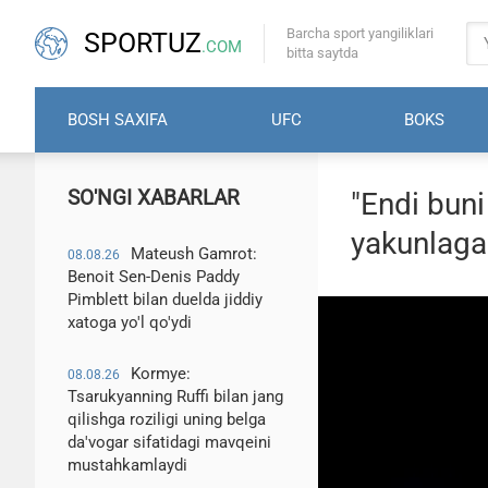
Barcha sport yangiliklari
SPORTUZ
.COM
bitta saytda
BOSH SAXIFA
UFC
BOKS
SO'NGI XABARLAR
"Endi buni
yakunlagan
Mateush Gamrot:
08.08.26
Benoit Sen-Denis Paddy
Pimblett bilan duelda jiddiy
xatoga yo'l qo'ydi
Kormye:
08.08.26
Tsarukyanning Ruffi bilan jang
qilishga roziligi uning belga
da'vogar sifatidagi mavqeini
mustahkamlaydi