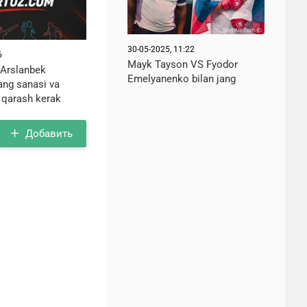
30-05-2025, 11:22
6
Mayk Tayson VS Fyodor
-Arslanbek
Emelyanenko bilan jang
ng sanasi va
a qarash kerak
Добавить