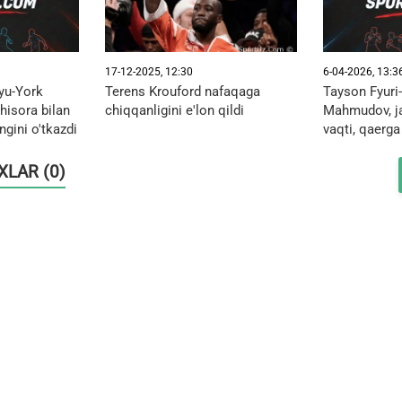
17-12-2025, 12:30
6-04-2026, 13:3
yu-York
Terens Krouford nafaqaga
Tayson Fyuri
hisora bilan
chiqqanligini e'lon qildi
Mahmudov, ja
angini o'tkazdi
vaqti, qaerg
OXLAR (0)