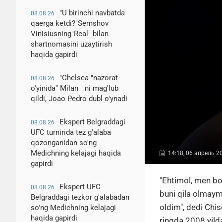
"U birinchi navbatda
08.08.26
qaerga ketdi?"Semshov
Vinisiusning"Real" bilan
shartnomasini uzaytirish
haqida gapirdi
"Chelsea "nazorat
08.08.26
o'yinida" Milan " ni mag'lub
qildi, Joao Pedro dubl o'ynadi
Ekspert Belgraddagi
08.08.26
UFC turnirida tez g'alaba
qozonganidan so'ng
Medichning kelajagi haqida
14:18, 06 апрель 2
gapirdi
"Ehtimol, men bo
Ekspert UFC
08.08.26
buni qila olmay
Belgraddagi tezkor g'alabadan
oldim", dedi Chi
so'ng Medichning kelajagi
haqida gapirdi
ringda 2008 yild