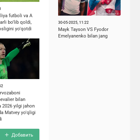
0
liya futboli va A
arli bo'lib qoldi,
30-05-2025, 11:22
osligini yo'qotdi
Mayk Tayson VS Fyodor
Emelyanenko bilan jang
52
rvozaboni
valier bilan
 2026 yilgi jahon
a Matvey yo'qligi
i
Добавить