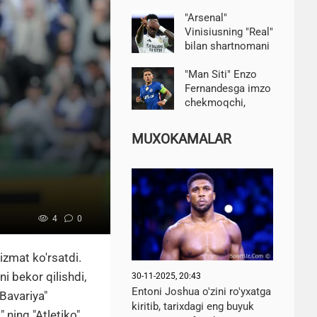
"Arsenal"
Vinisiusning "Real"
bilan shartnomani
uzaytirish
to'g'risidagi
"Man Siti" Enzo
qaroridan
Fernandesga imzo
hafsalasi pir bo'ldi-
chekmoqchi,
TEAMtalk
"Chelsi"
futbolchini qo'yib
MUXOKAMALAR
yuborishga tayyor
emas — Di Marzio
4
0
izmat ko'rsatdi.
i bekor qilishdi,
30-11-2025, 20:43
Entoni Joshua o'zini ro'yxatga
"Bavariya"
kiritib, tarixdagi eng buyuk
" ning "Atletiko"