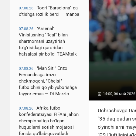
Rodri "Barselona" ga
07.08.26
o'tishga rozilik berdi — manba
"Arsenal"
07.08.26
Vinisiusning "Real" bilan
shartnomani uzaytirish
to'g'risidagi qaroridan
hafsalasi pir bo'ldi-TEAMtalk
"Man Siti" Enzo
07.08.26
Fernandesga imzo
chekmoqchi, "Chelsi"
futbolchini qo'yib yuborishga
tayyor emas — Di Marzio
14:00, 06 май 2026
Afrika futbol
07.08.26
Uchrashuvga Dani
konfederatsiyasi FIFAni jahon
"35 daqiqadan so
chempionatiga bo'lgan
o'yinchilarni may
huquqlarni sotish mojarosi
fonida qo'llab-quvvatladi
"PSJ"juftligini e'