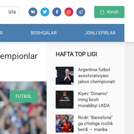
Izla
Kirish
R
BOSHQALAR
JONLI EFIRLAR
HAFTA TOP LIGI
Chempionlar
Argentina futbol
assotsiatsiyasi
jahon chempionati
huquqlari
mojarosi fonida
Kiyev "Dinamo"
FUTBOL
FIFA rahbari
ining bosh
Infantinoni qo'llab-
murabbiyi LKDA
quvvatladi
"Qarabax" ustidan
g'alaba qozonish
Rodri "Barselona"
haqida gapirdi
ga o'tishga rozilik
berdi — manba