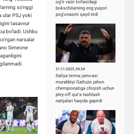
og'ir vazn toifasidagi
larning so'nggi
bokschilarning eng yuqori
pog'onasini qayd etdi
a ular PSJ yoki
igini tasavvur
aba bo'ladi. Ushbu
ko'rgan narsalar
liano Simeone
aganligini
lgilanmadi.
21-11-2025, 09:24
Italiya terma jamoasi
murabbiyi Gattuzo jahon
chempionatiga chiqish uchun
pley-off qur'a tashlash
natijalari haqida gapirdi