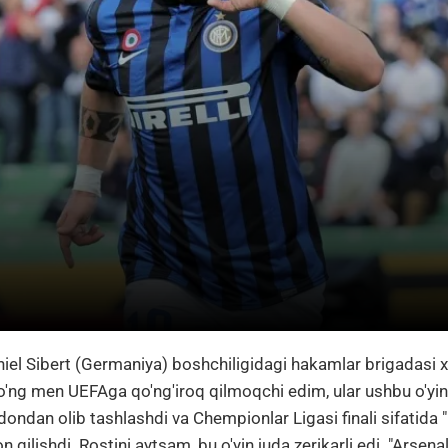
el Sibert (Germaniya) boshchiligidagi hakamlar brigadasi x
'ng men UEFAga qo'ng'iroq qilmoqchi edim, ular ushbu o'yinn
dondan olib tashlashdi va Chempionlar Ligasi finali sifatida 
lon qilishdi. Rostini aytsam, bu o'yin juda zerikarli edi. "Arsenal