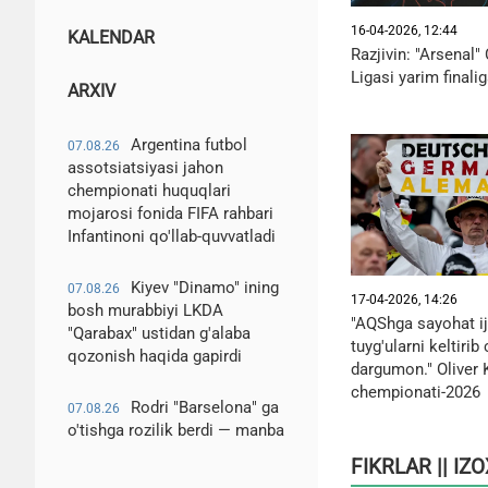
16-04-2026, 12:44
KALENDAR
Razjivin: "Arsenal
Ligasi yarim finalig
ARXIV
Argentina futbol
07.08.26
assotsiatsiyasi jahon
chempionati huquqlari
mojarosi fonida FIFA rahbari
Infantinoni qo'llab-quvvatladi
Kiyev "Dinamo" ining
07.08.26
17-04-2026, 14:26
bosh murabbiyi LKDA
"AQShga sayohat ij
"Qarabax" ustidan g'alaba
tuyg'ularni keltirib
qozonish haqida gapirdi
dargumon." Oliver 
chempionati-2026
Rodri "Barselona" ga
07.08.26
o'tishga rozilik berdi — manba
FIKRLAR || IZ