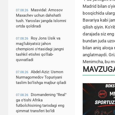
Madrid bilan o'y
Masvidal: Amosov
07.08.26
bosqichida ularga
Maxachev uchun dahshatli
Bavariya kabi ja
tush. Yaroslav jangda Islomni
ortda qoldiradi
qilish qiyin. Ko'
darajada siz eng 
Roy Jons Usik va
07.08.26
bundan juda uzoq
mag'lubiyatsiz jahon
bilan aniq aloqa 
chempioni o'rtasidagi jangni
anglatmaydi. Gri
tashkil etishni qo'llab-
quvvatladi
Menimcha, bu mut
MAVZUGA
Abdel-Aziz: Usmon
07.08.26
Nurmagomedov Topuriyani
taslim bo'lishga majbur qiladi
Diomandening "Real"
07.08.26
ga o'tishi Afrika
futbolchisining tarixdagi eng
qimmat transferi bo'ldi