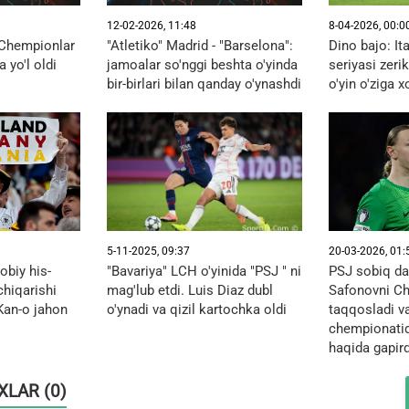
12-02-2026, 11:48
8-04-2026, 00:0
" Chempionlar
"Atletiko" Madrid - "Barselona":
Dino bajo: Ita
a yo'l oldi
jamoalar so'nggi beshta o'yinda
seriyasi zerik
bir-birlari bilan qanday o'ynashdi
o'yin o'ziga x
5-11-2025, 09:37
20-03-2026, 01:
obiy his-
"Bavariya" LCH o'yinida "PSJ " ni
PSJ sobiq da
 chiqarishi
mag'lub etdi. Luis Diaz dubl
Safonovni Che
Kan-o jahon
o'ynadi va qizil kartochka oldi
taqqosladi va
chempionatid
haqida gapird
OXLAR (0)