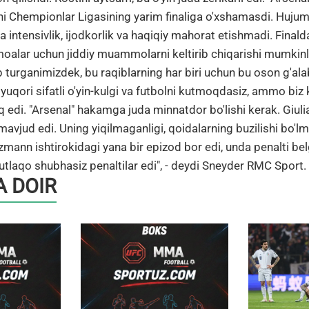
ini Chempionlar Ligasining yarim finaliga o'xshamasdi. Hujum
 intensivlik, ijodkorlik va haqiqiy mahorat etishmadi. Finald
moalar uchun jiddiy muammolarni keltirib chiqarishi mumkinl
rib turganimizdek, bu raqiblarning har biri uchun bu oson g'al
yuqori sifatli o'yin-kulgi va futbolni kutmoqdasiz, ammo biz 
 edi. "Arsenal" hakamga juda minnatdor bo'lishi kerak. Giu
mavjud edi. Uning yiqilmaganligi, qoidalarning buzilishi bo'lm
zmann ishtirokidagi yana bir epizod bor edi, unda penalti be
laqo shubhasiz penaltilar edi", - deydi Sneyder RMC Sport.
 DOIR