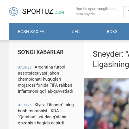
Barcha sport yangiliklari
SPORTUZ
.COM
bitta saytda
BOSH SAXIFA
UFC
BOKS
SO'NGI XABARLAR
Sneyder: "
Ligasining
Argentina futbol
07.08.26
assotsiatsiyasi jahon
chempionati huquqlari
mojarosi fonida FIFA rahbari
Infantinoni qo'llab-quvvatladi
Kiyev "Dinamo" ining
07.08.26
bosh murabbiyi LKDA
"Qarabax" ustidan g'alaba
qozonish haqida gapirdi