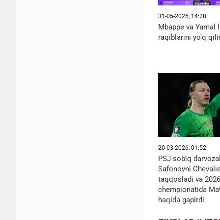
31-05-2025, 14:28
Mbappe va Yamal l
raqiblarini yo'q qil
20-03-2026, 01:52
PSJ sobiq darvoza
Safonovni Chevalie
taqqosladi va 2026
chempionatida Matv
haqida gapirdi