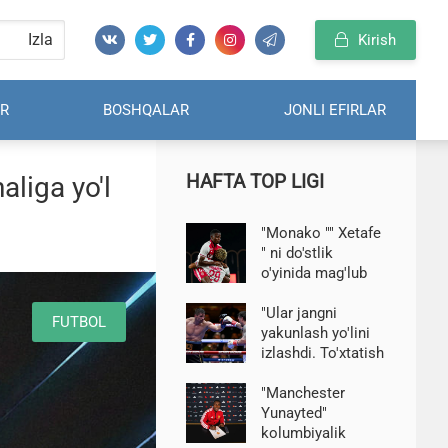
Izla
Kirish
R
BOSHQALAR
JONLI EFIRLAR
HAFTA TOP LIGI
aliga yo'l
"Monako "" Xetafe
" ni do'stlik
o'yinida mag'lub
etdi, Golovin
natijaviy
"Ular jangni
FUTBOL
harakatlarsiz
yakunlash yo'lini
izlashdi. To'xtatish
adolatsiz."
Usikdan
"Manchester
mag'lubiyat haqida
Yunayted"
verxoven
kolumbiyalik