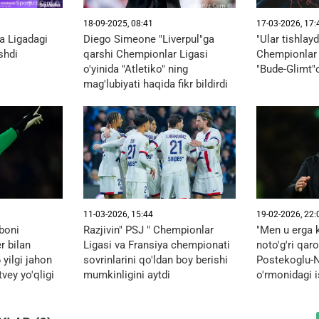
18-09-2025, 08:41
17-03-2026, 17:
a Ligadagi
Diego Simeone "Liverpul"ga
"Ular tishlayd
ishdi
qarshi Chempionlar Ligasi
Chempionlar L
o'yinida "Atletiko" ning
"Bude-Glimt"o
mag'lubiyati haqida fikr bildirdi
11-03-2026, 15:44
19-02-2026, 22:
boni
Razjivin" PSJ " Chempionlar
"Men u erga 
r bilan
Ligasi va Fransiya chempionati
noto'g'ri qaro
 yilgi jahon
sovrinlarini qo'ldan boy berishi
Postekoglu-
ey yo'qligi
mumkinligini aytdi
o'rmonidagi 