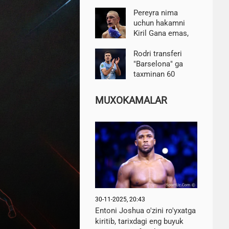
yarim himoyachi
Kristian Orozkoni
Pereyra nima
imzoladi
uchun hakamni
Kiril Gana emas,
balki mag'lubiyati
uchun javobgar
Rodri transferi
deb bilishini
"Barselona" ga
tushuntirdi
taxminan 60
million evroga
tushadi-AS
MUXOKAMALAR
30-11-2025, 20:43
Entoni Joshua o'zini ro'yxatga
kiritib, tarixdagi eng buyuk