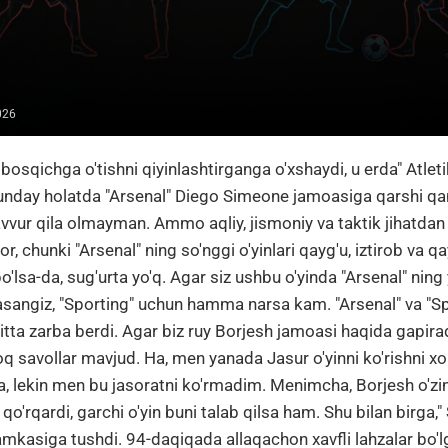
026
 bosqichga o'tishni qiyinlashtirganga o'xshaydi, u erda" Atlet
Bunday holatda "Arsenal" Diego Simeone jamoasiga qarshi q
avvur qila olmayman. Ammo aqliy, jismoniy va taktik jihatda
or, chunki "Arsenal" ning so'nggi o'yinlari qayg'u, iztirob va q
'lsa-da, sug'urta yo'q. Agar siz ushbu o'yinda "Arsenal" ning
sangiz, "Sporting" uchun hamma narsa kam. "Arsenal" va "Sp
itta zarba berdi. Agar biz ruy Borjesh jamoasi haqida gapira
q savollar mavjud. Ha, men yanada Jasur o'yinni ko'rishni x
a, lekin men bu jasoratni ko'rmadim. Menimcha, Borjesh o'zin
qo'rqardi, garchi o'yin buni talab qilsa ham. Shu bilan birga," 
mkasiga tushdi. 94-daqiqada allaqachon xavfli lahzalar bo'l