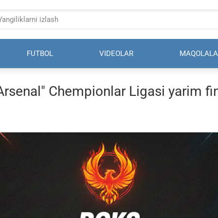
FUTBOL
VIDEOLAR
MAQOLALA
"Arsenal" Chempionlar Ligasi yarim fin