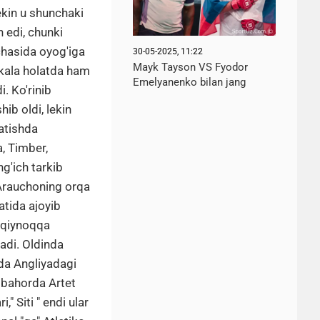
ekin u shunchaki
 edi, chunki
chasida oyog'iga
30-05-2025, 11:22
Mayk Tayson VS Fyodor
Ikkala holatda ham
Emelyanenko bilan jang
i. Ko'rinib
ib oldi, lekin
atishda
, Timber,
g'ich tarkib
 Arauchoning orqa
atida ajoyib
a qiynoqqa
adi. Oldinda
rda Angliyadagi
a bahorda Artet
" Siti " endi ular