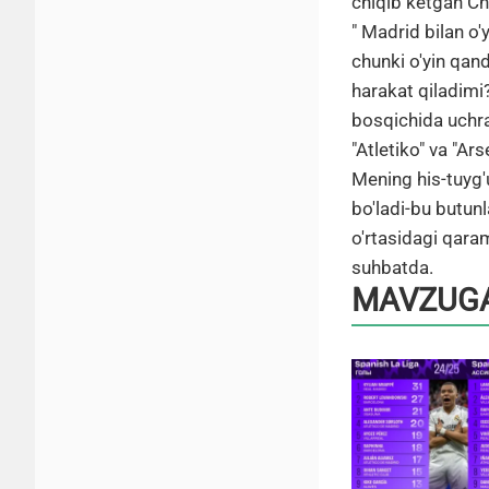
chiqib ketgan Che
" Madrid bilan o'
chunki o'yin qand
harakat qiladim
bosqichida uchra
"Atletiko" va "Ar
Mening his-tuyg'u
bo'ladi-bu butunl
o'rtasidagi qara
suhbatda.
MAVZUGA