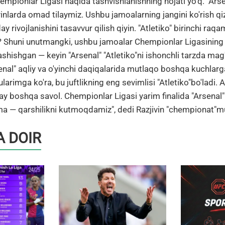
mpionlar Ligasi haqida tashvishlanishning hojati yo'q. "Arse
yinlarda omad tilaymiz. Ushbu jamoalarning jangini ko'rish qiz
ay rivojlanishini tasavvur qilish qiyin. "Atletiko" birinchi ra
i? Shuni unutmangki, ushbu jamoalar Chempionlar Ligasinin
shishgan — keyin "Arsenal" "Atletiko"ni ishonchli tarzda mag
senal" aqliy va o'yinchi daqiqalarida mutlaqo boshqa kuchlar
larimga ko'ra, bu juftlikning eng sevimlisi "Atletiko"bo'ladi. 
ay boshqa savol. Chempionlar Ligasi yarim finalida "Arsenal" 
ma — qarshilikni kutmoqdamiz", dedi Razjivin "chempionat"mu
 DOIR