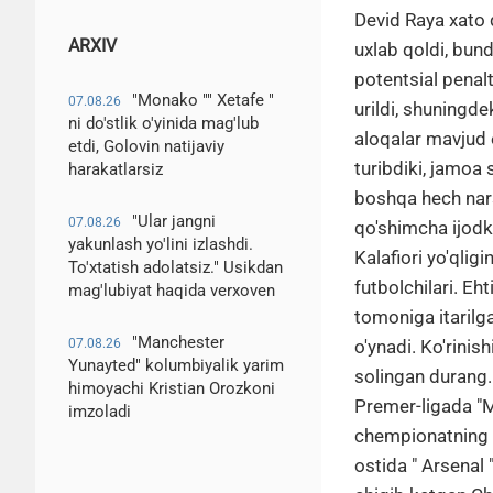
Devid Raya xato 
ARXIV
uxlab qoldi, bun
potentsial penal
"Monako "" Xetafe "
07.08.26
urildi, shuningde
ni do'stlik o'yinida mag'lub
aloqalar mavjud e
etdi, Golovin natijaviy
turibdiki, jamoa 
harakatlarsiz
boshqa hech nars
"Ular jangni
07.08.26
qo'shimcha ijodk
yakunlash yo'lini izlashdi.
Kalafiori yo'qlig
To'xtatish adolatsiz." Usikdan
futbolchilari. E
mag'lubiyat haqida verxoven
tomoniga itarilg
"Manchester
07.08.26
o'ynadi. Ko'rinis
Yunayted" kolumbiyalik yarim
solingan durang.
himoyachi Kristian Orozkoni
Premer-ligada "Ma
imzoladi
chempionatning ta
ostida " Arsenal "