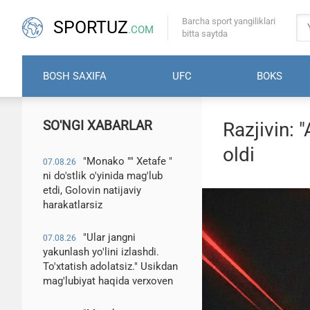
Barcha sport yangiliklari
SPORTUZ
.COM
bitta saytda
BOSH SAXIFA
UFC
BOKS
SO'NGI XABARLAR
Razjivin: 
oldi
"Monako "" Xetafe "
07.08.26
ni do'stlik o'yinida mag'lub
etdi, Golovin natijaviy
harakatlarsiz
"Ular jangni
07.08.26
yakunlash yo'lini izlashdi.
To'xtatish adolatsiz." Usikdan
mag'lubiyat haqida verxoven