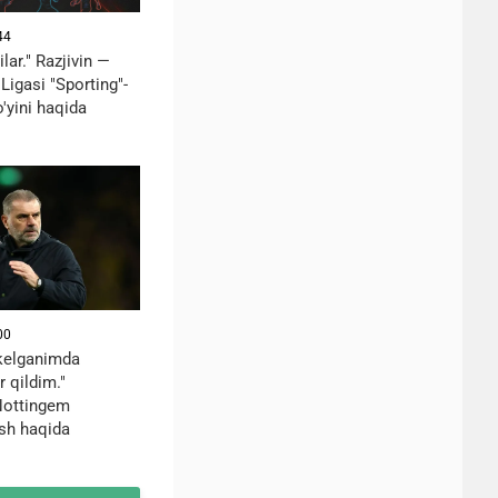
44
ilar." Razjivin —
igasi "Sporting"-
'yini haqida
00
kelganimda
r qildim."
Nottingem
ish haqida