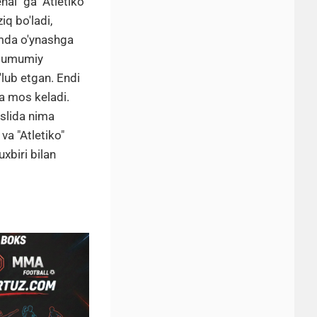
nal "ga" Atletiko
iq bo'ladi,
qamda o'ynashga
g umumiy
'lub etgan. Endi
ga mos keladi.
Aslida nima
va "Atletiko"
xbiri bilan