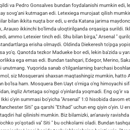
qildi va Pedro Gonsalves bundan foydalanishi mumkin edi, l
day sovg'ani kutmagan edi. Letexiega murojaat qilish mumkin
tilar bilan ikkita nuqta bor edi, u erda Katana jarima maydon
k, Arauxo ikkinchi bo'limda uloqtirilganda orqasiga surildi. 
di, ammo Letexier tinch edi. Shu bilan birga," Arsenal " qurild
standartlarga erisha olmaydi. Oldinda Diekeresh to'pga yopish
a yo'q. Qanotda tezkor Madueke bor edi, lekin ba'zida u yar
orlikka ega emas edi. Bundan tashqari, Edegor, Merino, Saka
ini unutmang. Yuqorida sanab o'tilganlarning barchasi boshlan
htimol, siz Mosquerani shaxsan maqtashingiz mumkin, hatto
an bo'lsa ham. Mosquera Ben Uayt o'rniga o'ng himoyachi sif
hidan, ingliz Artetaga so'nggi o'yinlarda yoqmadi. Eng og'ir v
 Ikki o'yin summasi bo'yicha "Arsenal" 1:0 hisobida davom et
nchester Siti" ga qarshi "Etihad" uchun eng qiyin o'yin. U e
qdiri hal qilinishi mumkin. Biz bilamizki, an'anaviy ravishd
ochko yo'qotadi va" Siti " bu ochkolarni oladi. Bundan tashqari,