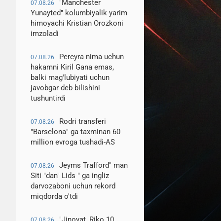
"Manchester
07.08.26
Yunayted" kolumbiyalik yarim
himoyachi Kristian Orozkoni
imzoladi
Pereyra nima uchun
07.08.26
hakamni Kiril Gana emas,
balki mag'lubiyati uchun
javobgar deb bilishini
tushuntirdi
Rodri transferi
07.08.26
"Barselona" ga taxminan 60
million evroga tushadi-AS
Jeyms Trafford" man
07.08.26
Siti "dan" Lids " ga ingliz
darvozaboni uchun rekord
miqdorda o'tdi
"Jinoyat, Riko 10
07.08.26