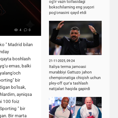
og'ir vazn toifasidagi
bokschilarning eng yuqori
pog'onasini qayd etdi
4
0
iko " Madrid bilan
anday
n qayta boshlash
21-11-2025, 09:24
ayg'u emas, balki
Italiya terma jamoasi
murabbiyi Gattuzo jahon
 yalang'och
chempionatiga chiqish uchun
orting" bir
pley-off qur'a tashlash
digan bo'lsak,
natijalari haqida gapirdi
ohlardim, ayniqsa
i 100 foiz
Sporting " bir
gan. Bir marta