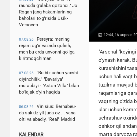
raundda g'alaba qozondi." Jo
Rogan-jang hakamlarining
baholari to'g'risida Usik-
Verxoven
12:44, 16 апрель 2
Pereyra: mening
07.08.26
rejam og'ir vaznda qolish,
"Arsenal "keyingi
men bu erda unvonni qo'lga
kiritmoqchiman
o'ynash kerak. 
kurashishini tas
"Bu biz uchun yaxshi
07.08.26
uchun hali vaqt b
qiyinchilik." "Bavariya"
tuzilma mavjud bo
murabbiyi - "Aston Villa" bilan
bo'lajak o'yin haqida
raqamlariga qara
vaqtning o'zida b
Vinisius: Bernabeu-
06.08.26
ular uchun kamro
da sakkiz yil juda oz ... yana
uchrashuv oxirid
olti va abadiy, "Real" Madrid
oshkor qilishdan 
marta darvoza ra
KALENDAR