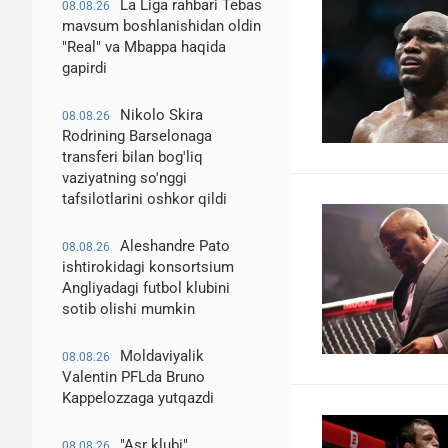
La Liga rahbari Tebas
08.08.26
mavsum boshlanishidan oldin
"Real" va Mbappa haqida
gapirdi
Nikolo Skira
08.08.26
Rodrining Barselonaga
transferi bilan bog'liq
vaziyatning so'nggi
tafsilotlarini oshkor qildi
Aleshandre Pato
08.08.26
ishtirokidagi konsortsium
Angliyadagi futbol klubini
sotib olishi mumkin
Moldaviyalik
08.08.26
Valentin PFLda Bruno
Kappelozzaga yutqazdi
"Asr klubi".
08.08.26