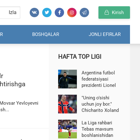
Izla
Kirish
R
BOSHQALAR
JONLI EFIRLAR
HAFTA TOP LIGI
Argentina futbol
dr
federatsiyasi
htirishga
prezidenti Lionel
Skalonining
kelajagi haqida
"Uning o'sishi
a, Movsar Yevloyevni
gapirdi
uchun joy bor."
sh...
Chicharito Xoland
o'yinidagi asosiy
kamchilikni
La Liga rahbari
keltirdi
Tebas mavsum
boshlanishidan