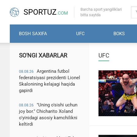
Barcha sport yangiliklari
SPORTUZ
.COM
bitta saytda
BOSH SAXIFA
UFC
BOKS
SO'NGI XABARLAR
UFC
Argentina futbol
08.08.26
federatsiyasi prezidenti Lionel
Skalonining kelajagi haqida
gapirdi
"Uning o'sishi uchun
08.08.26
joy bor." Chicharito Xoland
o'yinidagi asosiy kamchilikni
keltirdi