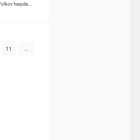
olkov haqida...
11
...