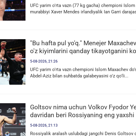
UFC yarim o'rta vazn (77 kg gacha) chempioni Islo
murabbiyi Xaver Mendes irlandiyalik Ian Garri darajasi
"Bu hafta pul yo'q." Menejer Maxach
o'z kiyimlarini qanday tikayotganini ko
5-08-2026, 21:26
UFC yarim o'rta vazn chempioni Islom Maxachev do'st
Abdel-Aziz bilan suhbatda galabeyasini o'z qo'li...
Goltsov nima uchun Volkov Fyodor 
davridan beri Rossiyaning eng yaxshi 
ekanligini tushuntirdi
5-08-2026, 21:13
Rossiyalik aralash uslubdagi jangchi Denis Goltsov o