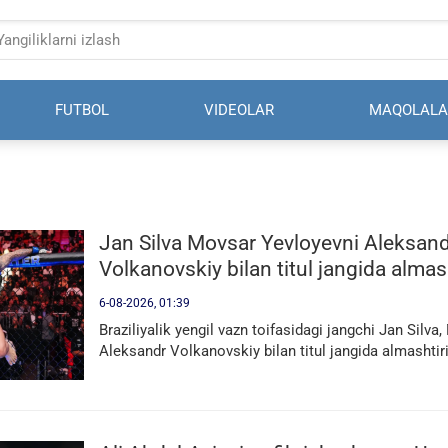
FUTBOL
VIDEOLAR
MAQOLALA
Jan Silva Movsar Yevloyevni Aleksan
Volkanovskiy bilan titul jangida almas
ruxsat berdi
6-08-2026, 01:39
Braziliyalik yengil vazn toifasidagi jangchi Jan Silv
Aleksandr Volkanovskiy bilan titul jangida almashtiri