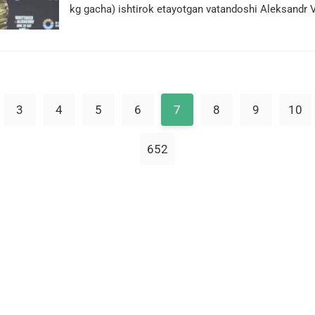
kg gacha) ishtirok etayotgan vatandoshi Aleksandr V
3
4
5
6
7
8
9
10
652