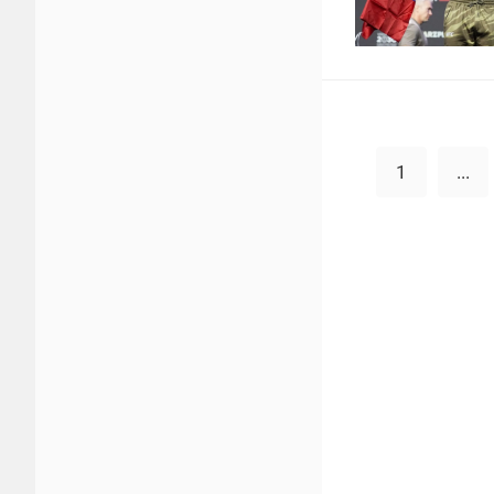
1
...