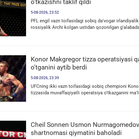
o'tkazishni taklif qildi
5-08-2026, 23:52
PFL engil vazn toifasidagi sobiq da'vogar irlandiyali
rossiyalik Archi kolgan ustidan qozonilgan g'alabada
Konor Makgregor tizza operatsiyasi 
o'tganini aytib berdi
5-08-2026, 23:39
UFCning ikki vazn toifasidagi sobiq chempioni Kono
tizzasida muvaffaqiyatli operatsiya o'tkazganini ma'l
Cheil Sonnen Usmon Nurmagomedov
shartnomasi qiymatini baholadi