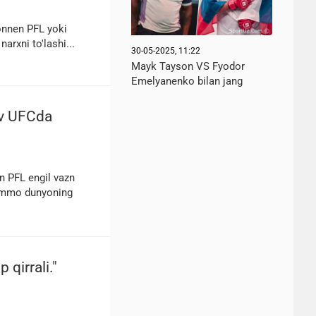
Sonnen PFL yoki
xni to'lashi...
30-05-2025, 11:22
Mayk Tayson VS Fyodor
Emelyanenko bilan jang
v UFCda
n PFL engil vazn
ammo dunyoning
qirrali."