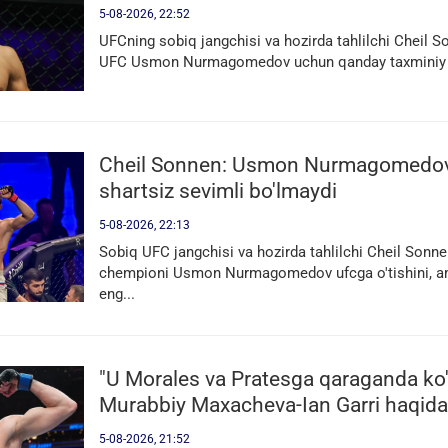
5-08-2026, 22:52
UFCning sobiq jangchisi va hozirda tahlilchi Cheil 
UFC Usmon Nurmagomedov uchun qanday taxminiy nar
Cheil Sonnen: Usmon Nurmagomedo
shartsiz sevimli bo'lmaydi
5-08-2026, 22:13
Sobiq UFC jangchisi va hozirda tahlilchi Cheil Sonne
chempioni Usmon Nurmagomedov ufcga o'tishini, 
eng...
"U Morales va Pratesga qaraganda ko'p 
Murabbiy Maxacheva-Ian Garri haqida
5-08-2026, 21:52