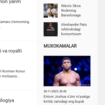
smon yarim
oldin "Real" va
Mbappa haqida
Nikolo Skira
gapirdi
Rodrining
Barselonaga
transferi bilan
i Kamaru Usmonning
bog'liq vaziyatning
Aleshandre Pato
.
so'nggi
ishtirokidagi
tafsilotlarini
konsortsium
oshkor qildi
Angliyadagi futbol
klubini sotib olishi
MUXOKAMALAR
mumkin
 va royalti
el Kormier Konor
 moliyaviy...
30-11-2025, 20:43
Entoni Joshua o'zini ro'yxatga
logiya
kiritib, tarixdagi eng buyuk