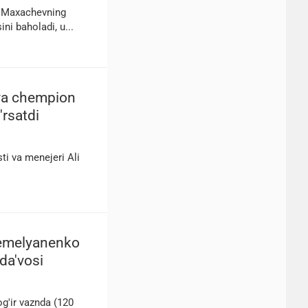
m Maxachevning
ni baholadi, u...
eva chempion
'rsatdi
i va menejeri Ali
Yemelyanenko
da'vosi
g'ir vaznda (120