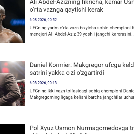
Ali Abdel-Azizning fikricha, kamar U
o'rta vaznga qaytishi kerak
6-08-2026, 00:52
UFCning yarim o'rta vazn bo'yicha sobiq chempion
menejeri Ali Abdel-Aziz 39 yoshli jangchi karerasini..
Daniel Kormier: Makgregor ufcga keldi
satrini yakka o'zi o'zgartirdi
6-08-2026, 00:13
UFCning ikki vazn toifasidagi sobiq chempioni Dani
Makgregorning ligaga kelishi barcha jangchilar uchun
Pol Xyuz Usmon Nurmagomedovga tri