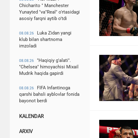
Chicharito " Manchester
Yunayted "va"Real" o'rtasidagi
asosiy farqni aytib o'tdi
Luka Zidan yangi
08.08.26
klub bilan shartnoma
imzoladi
"Haqiqiy g'alati".
08.08.26
"Chelsea" himoyachisi Mixail
Mudrik haqida gapirdi
FIFA Infantinoga
08.08.26
qarshi bahsli ayblovlar fonida
bayonot berdi
KALENDAR
ARXIV