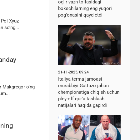
og'ir vazn toifasidagi
bokschilarning eng yuqori
pog'onasini qayd etdi
k Pol Xyuz
n so'ng...
qanday
21-11-2025, 09:24
Italiya terma jamoasi
murabbiyi Gattuzo jahon
r Makgregor o'ng
chempionatiga chiqish uchun
um...
pley-off qur'a tashlash
natijalari haqida gapirdi
ning