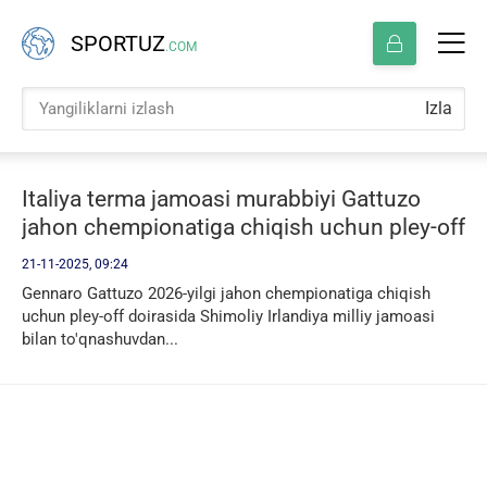
SPORTUZ
.COM
Izla
Italiya terma jamoasi murabbiyi Gattuzo
jahon chempionatiga chiqish uchun pley-off
qur'a tashlash natijalari haqida gapirdi
21-11-2025, 09:24
Gennaro Gattuzo 2026-yilgi jahon chempionatiga chiqish
uchun pley-off doirasida Shimoliy Irlandiya milliy jamoasi
bilan to'qnashuvdan...