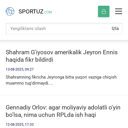
SPORTUZ
.COM
Izla
Shahram G'iyosov amerikalik Jeyron Ennis
haqida fikr bildirdi
13-08-2025, 09:27
Shahramning fikricha Jeyronga bitta yuqori vaznga chiqish
muammo tug'dirmaydi....
Gennadiy Orlov: agar moliyaviy adolatli o'yin
bo'lsa, nima uchun RPLda ish haqi
chegarasi bor?
12-08-2025, 17:33