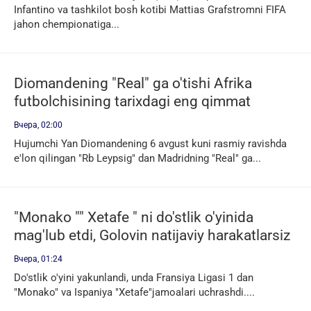
Infantino va tashkilot bosh kotibi Mattias Grafstromni FIFA
jahon chempionatiga...
Diomandening "Real" ga o'tishi Afrika
futbolchisining tarixdagi eng qimmat
transferi bo'ldi
Вчера, 02:00
Hujumchi Yan Diomandening 6 avgust kuni rasmiy ravishda
e'lon qilingan "Rb Leypsig" dan Madridning "Real" ga...
"Monako "" Xetafe " ni do'stlik o'yinida
mag'lub etdi, Golovin natijaviy harakatlarsiz
Вчера, 01:24
Do'stlik o'yini yakunlandi, unda Fransiya Ligasi 1 dan
"Monako" va Ispaniya "Xetafe"jamoalari uchrashdi....