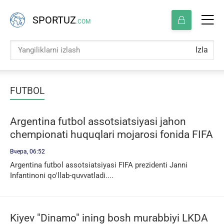
SPORTUZ
.COM
Izla
FUTBOL
Argentina futbol assotsiatsiyasi jahon
chempionati huquqlari mojarosi fonida FIFA
rahbari Infantinoni qo'llab-quvvatladi
Вчера, 06:52
Argentina futbol assotsiatsiyasi FIFA prezidenti Janni
Infantinoni qo'llab-quvvatladi....
Kiyev "Dinamo" ining bosh murabbiyi LKDA