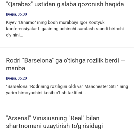
"Qarabax" ustidan g'alaba qozonish haqida
gapirdi
Вчера, 06:00
Kiyev "Dinamo" ining bosh murabbiyi Igor Kostyuk
konferensiyalar Ligasining uchinchi saralash raundi birinchi
o'yinini...
Rodri "Barselona" ga o'tishga rozilik berdi —
manba
Вчера, 05:20
"Barselona "Rodrining roziligini oldi va" Manchester Siti " ning
yarim himoyachini kesib o'tish taklifini...
"Arsenal" Vinisiusning "Real" bilan
shartnomani uzaytirish to'g'risidagi
qaroridan hafsalasi pir bo'ldi-TEAMtalk