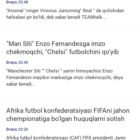
Вчера, 02:48
"Arsenal "vinger Vinisius Juniorning" Real " da qolishidan
hafsalasi pir bo'ldi, deb xabar beradi TEAMtalk....
"Man Siti" Enzo Fernandesga imzo
chekmoqchi, "Chelsi" futbolchini qo'yib
yuborishga tayyor emas — Di Marzio
Вчера, 02:40
"Manchester Siti "" Chelsi " yarim himoyachisi Enzo
Fernandesni maydon markaziga imzo chekmoqchi, deya
xabar beradi...
Afrika futbol konfederatsiyasi FIFAni jahon
chempionatiga bo'lgan huquqlarni sotish
mojarosi fonida qo'llab-quvvatladi
Вчера, 02:26
Afrika futbol konfederatsiyasi (CAF) FIFA prezidenti Janni