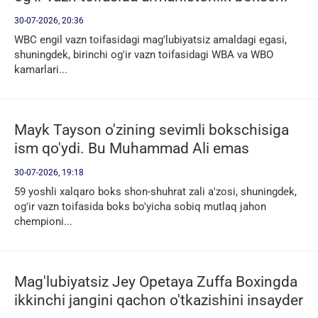
bilan jang qilishi mumkin
30-07-2026, 20:36
WBC engil vazn toifasidagi mag'lubiyatsiz amaldagi egasi,
shuningdek, birinchi og'ir vazn toifasidagi WBA va WBO
kamarlari...
Mayk Tayson o'zining sevimli bokschisiga
ism qo'ydi. Bu Muhammad Ali emas
30-07-2026, 19:18
59 yoshli xalqaro boks shon-shuhrat zali a'zosi, shuningdek,
og'ir vazn toifasida boks bo'yicha sobiq mutlaq jahon
chempioni...
Mag'lubiyatsiz Jey Opetaya Zuffa Boxingda
ikkinchi jangini qachon o'tkazishini insayder