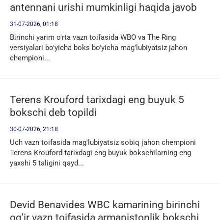
antennani urishi mumkinligi haqida javob
berdi
31-07-2026, 01:18
Birinchi yarim o'rta vazn toifasida WBO va The Ring
versiyalari bo'yicha boks bo'yicha mag'lubiyatsiz jahon
chempioni...
Terens Krouford tarixdagi eng buyuk 5
bokschi deb topildi
30-07-2026, 21:18
Uch vazn toifasida mag'lubiyatsiz sobiq jahon chempioni
Terens Krouford tarixdagi eng buyuk bokschilarning eng
yaxshi 5 taligini qayd...
Devid Benavides WBC kamarining birinchi
og'ir vazn toifasida armanistonlik bokschi