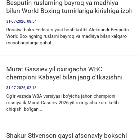
Besputin ruslarning bayroq va madhiya
bilan World Boxing turnirlariga kirishiga izoh
berdi
31-07-2026, 08:54
Rossiya boks Federatsiyasi bosh kotibi Aleksandr Besputin
World Boxingning ruslarni bayroq va madhiya bilan xalqaro
musobaqalarga qabul...
Murat Gassiev yil oxirigacha WBC
chempioni Kabayel bilan jang o'tkazishni
istisno qilmadi
31-07-2026, 02:18
Og'ir vaznda WBA versiyasi bo'yicha jahon chempioni
rossiyalik Murat Gassiev 2026 yil oxirigacha kurd kelib
chiqishi bo'lgan...
Shakur Stivenson qaysi afsonaviy bokschi