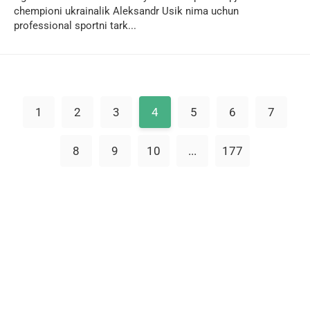
chempioni ukrainalik Aleksandr Usik nima uchun
professional sportni tark...
1
2
3
4
5
6
7
8
9
10
...
177