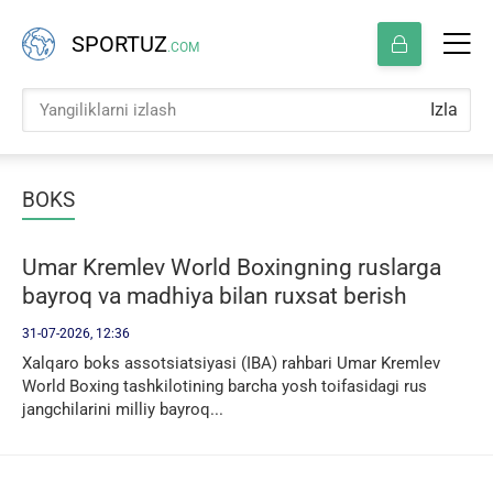
SPORTUZ
.COM
Izla
BOKS
Umar Kremlev World Boxingning ruslarga
bayroq va madhiya bilan ruxsat berish
qaroriga munosabat bildirdi
31-07-2026, 12:36
Xalqaro boks assotsiatsiyasi (IBA) rahbari Umar Kremlev
World Boxing tashkilotining barcha yosh toifasidagi rus
jangchilarini milliy bayroq...