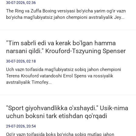
oshkor qildi
30-07-2026, 02:36
The Ring va Zuffa Boxing versiyasi bo'yicha yarim og'ir vazn
bo'yicha mag'lubiyatsiz jahon chempioni avstraliyalik Jey...
"Tim sabrli edi va kerak bo'lgan hamma
narsani qildi." Krouford-Tszyuning Spenser
ustidan qozongan g'alabasi haqida
30-07-2026, 02:18
Uch vazn toifasida mag'lubiyatsiz sobiq jahon chempioni
Terens Krouford vatandoshi Errol Spens va rossiyalik
avstraliyalik Timofey...
"Sport giyohvandlikka o'xshaydi." Usik-nima
uchun boksni tark etishdan qo'rqadi
29-07-2026, 20:54
Og'ir vazn toifasida boks bo'yicha sobiq mutlaq jahon