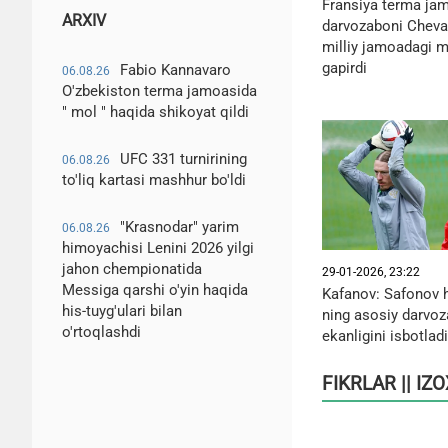
Fransiya terma ja
ARXIV
darvozaboni Cheval
milliy jamoadagi 
gapirdi
Fabio Kannavaro
06.08.26
O'zbekiston terma jamoasida
" mol " haqida shikoyat qildi
UFC 331 turnirining
06.08.26
to'liq kartasi mashhur bo'ldi
"Krasnodar" yarim
06.08.26
himoyachisi Lenini 2026 yilgi
jahon chempionatida
29-01-2026, 23:22
Messiga qarshi o'yin haqida
Kafanov: Safonov 
his-tuyg'ulari bilan
ning asosiy darvoz
o'rtoqlashdi
ekanligini isbotladi
FIKRLAR || IZ