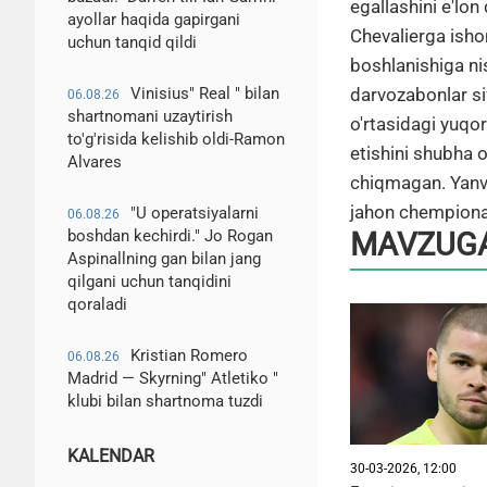
egallashini e'lon
ayollar haqida gapirgani
Chevalierga isho
uchun tanqid qildi
boshlanishiga ni
darvozabonlar si
Vinisius" Real " bilan
06.08.26
shartnomani uzaytirish
o'rtasidagi yuqo
to'g'risida kelishib oldi-Ramon
etishini shubha 
Alvares
chiqmagan. Yanva
jahon chempionat
"U operatsiyalarni
06.08.26
boshdan kechirdi." Jo Rogan
MAVZUGA
Aspinallning gan bilan jang
qilgani uchun tanqidini
qoraladi
Kristian Romero
06.08.26
Madrid — Skyrning" Atletiko "
klubi bilan shartnoma tuzdi
KALENDAR
30-03-2026, 12:00