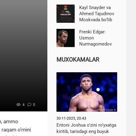
chempionatida
Messiga qarshi
Kayl Snayder va
o'yin haqida his-
Ahmed Tajudinov
tuyg'ulari bilan
Moskvada bo'lib
o'rtoqlashdi
o'tadigan RAF
turnirida revansh
Frenki Edgar:
o'tkazadilar
Usmon
Nurmagomedov
bir-ikki jangdan
so'ng UFC unvoni
MUXOKAMALAR
uchun kurashishi
mumkin
4
0
30-11-2025, 20:43
gan, ammo
Entoni Joshua o'zini ro'yxatga
 raqam o'rnini
kiritib, tarixdagi eng buyuk