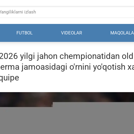
FUTBOL
VIDEOLAR
MAQOLALA
 2026 yilgi jahon chempionatidan old
terma jamoasidagi o'rnini yo'qotish x
Équipe