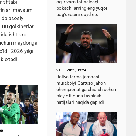
r shtabi
og'ir vazn toifasidagi
bokschilarning eng yuqori
yinlari mavsum
pog'onasini qayd etdi
tida asosiy
 Bu golkiperlar
ida ishtirok
J uchun maydonga
ldi. 2026 yilgi
 o'tadi.
21-11-2025, 09:24
Italiya terma jamoasi
murabbiyi Gattuzo jahon
chempionatiga chiqish uchun
pley-off qur'a tashlash
natijalari haqida gapirdi
00