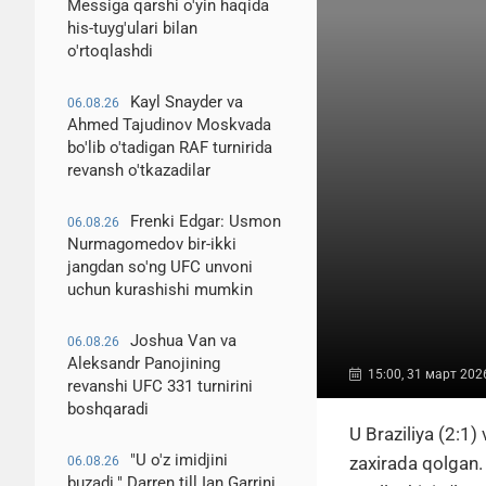
Messiga qarshi o'yin haqida
his-tuyg'ulari bilan
o'rtoqlashdi
Kayl Snayder va
06.08.26
Ahmed Tajudinov Moskvada
bo'lib o'tadigan RAF turnirida
revansh o'tkazadilar
Frenki Edgar: Usmon
06.08.26
Nurmagomedov bir-ikki
jangdan so'ng UFC unvoni
uchun kurashishi mumkin
Joshua Van va
06.08.26
Aleksandr Panojining
15:00, 31 март 202
revanshi UFC 331 turnirini
boshqaradi
U Braziliya (2:1)
"U o'z imidjini
zaxirada qolgan.
06.08.26
buzadi." Darren till Ian Garrini