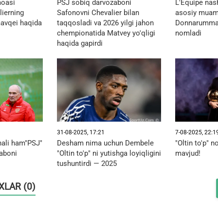
moasi
PSJ sobiq darvozaboni
L'Équipe nash
ierning
Safonovni Chevalier bilan
asosiy muam
mavqei haqida
taqqosladi va 2026 yilgi jahon
Donnarumma 
chempionatida Matvey yo'qligi
nomladi
haqida gapirdi
31-08-2025, 17:21
7-08-2025, 22:1
hali ham"PSJ"
Desham nima uchun Dembele
"Oltin to'p" n
aboni
"Oltin to'p" ni yutishga loyiqligini
mavjud!
tushuntirdi — 2025
OXLAR (0)