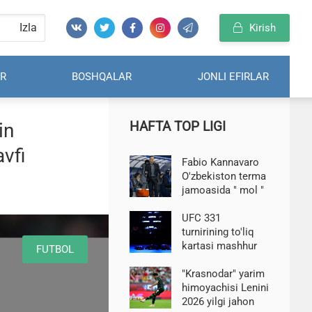
Izla
Kirish
R
BOSHQALAR
JONLI EFIRLAR
HAFTA TOP LIGI
in
avfi
Fabio Kannavaro
O'zbekiston terma
jamoasida " mol "
haqida shikoyat
qildi
UFC 331
turnirining to'liq
kartasi mashhur
FUTBOL
bo'ldi
"Krasnodar" yarim
himoyachisi Lenini
2026 yilgi jahon