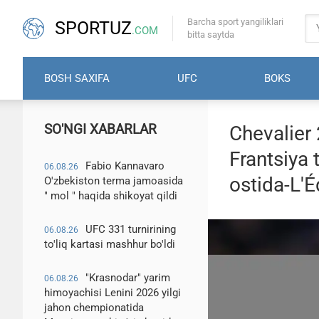
Barcha sport yangiliklari
SPORTUZ
.COM
bitta saytda
BOSH SAXIFA
UFC
BOKS
SO'NGI XABARLAR
Chevalier
Frantsiya 
Fabio Kannavaro
06.08.26
ostida-L'
O'zbekiston terma jamoasida
" mol " haqida shikoyat qildi
UFC 331 turnirining
06.08.26
to'liq kartasi mashhur bo'ldi
"Krasnodar" yarim
06.08.26
himoyachisi Lenini 2026 yilgi
jahon chempionatida