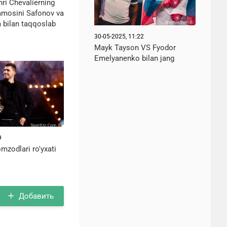
ri Chevalierning
mosini Safonov va
bilan taqqoslab
30-05-2025, 11:22
Mayk Tayson VS Fyodor
Emelyanenko bilan jang
9
omzodlari ro'yxati
Добавить