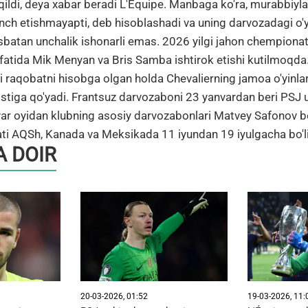
 qildi, deya xabar beradi L'Équipe. Manbaga ko'ra, murabbiyla
nch etishmayapti, deb hisoblashadi va uning darvozadagi o'
sbatan unchalik ishonarli emas. 2026 yilgi jahon chempiona
fatida Mik Menyan va Bris Samba ishtirok etishi kutilmoqda.
ri raqobatni hisobga olgan holda Chevalierning jamoa o'yinlar
ostiga qo'yadi. Frantsuz darvozaboni 23 yanvardan beri PS
r oyidan klubning asosiy darvozabonlari Matvey Safonov bo'
i AQSh, Kanada va Meksikada 11 iyundan 19 iyulgacha bo'lib
 DOIR
20-03-2026, 01:52
19-03-2026, 11: