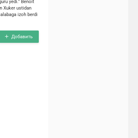
uru yedi." Benoit
n Xuker ustidan
alabaga izoh berdi
Добавить