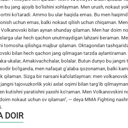
 bu jang ajoyib bo'lishini xohlayman. Men urush, nokaut yok
ortni ko'taradi. Ammo bu ular haqida emas. Bu men haqimd
zonish uchun emas, balki nokaut qilish uchun chiqaman. Men
Volkanovski bilan aynan shunday qilaman. Men har doim no
islarga ular hech qachon unutmaydigan lahzani beraman. Me
ngni tomosha qilishga majbur qilaman. Oktagondan tashqarid
vski bilan hech qachon jang qilmagan tarzda aylantiraman. B
 aka-ukalar, Amakivachchalar, bolalar. Butun dunyo bu jangni
u sodir bo'lganda, men nafaqat g'alaba qozonaman, balki ka
k qilaman. Sizga bir narsani kafolatlayman: men volkanovsk
jangni tajovuzkorlik yoki axlat oqimi bilan targ'ib qilmayma
en kutishni yaratishni yaxshi ko'raman. Men Volkanovskini n
doim nokaut uchun ov qilaman", — deya MMA Fighting nashri
i.
 DOIR