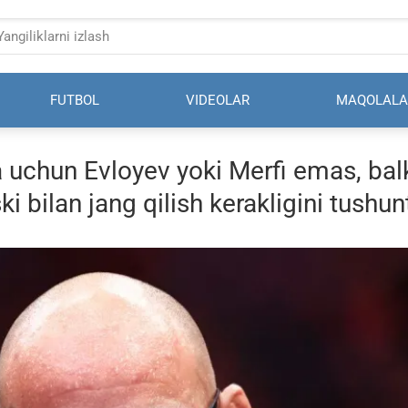
FUTBOL
VIDEOLAR
MAQOLALA
 uchun Evloyev yoki Merfi emas, bal
i bilan jang qilish kerakligini tushunt