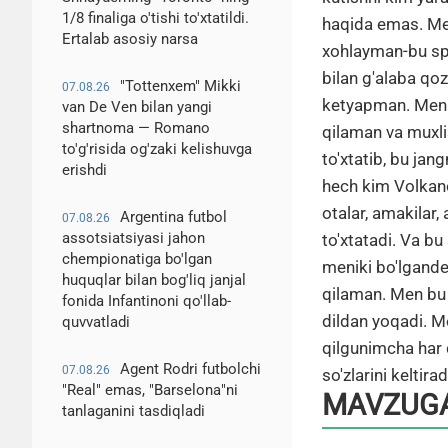
1/8 finaliga o'tishi to'xtatildi.
haqida emas. Men
Ertalab asosiy narsa
xohlayman-bu sp
bilan g'alaba qo
"Tottenxem" Mikki
07.08.26
ketyapman. Men 
van De Ven bilan yangi
shartnoma — Romano
qilaman va muxl
to'g'risida og'zaki kelishuvga
to'xtatib, bu ja
erishdi
hech kim Volkano
otalar, amakilar,
Argentina futbol
07.08.26
assotsiatsiyasi jahon
to'xtatadi. Va b
chempionatiga bo'lgan
meniki bo'lgande
huquqlar bilan bog'liq janjal
qilaman. Men bu 
fonida Infantinoni qo'llab-
dildan yoqadi. M
quvvatladi
qilgunimcha har 
Agent Rodri futbolchi
07.08.26
so'zlarini keltirad
"Real" emas, "Barselona"ni
MAVZUGA
tanlaganini tasdiqladi