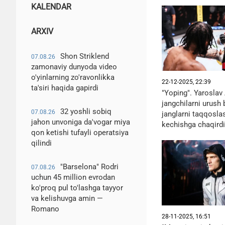
KALENDAR
ARXIV
Shon Striklend
07.08.26
zamonaviy dunyoda video
o'yinlarning zo'ravonlikka
22-12-2025, 22:39
ta'siri haqida gapirdi
"Yoping". Yarosla
jangchilarni urush 
32 yoshli sobiq
07.08.26
janglarni taqqosla
jahon unvoniga da'vogar miya
kechishga chaqirdi
qon ketishi tufayli operatsiya
qilindi
"Barselona" Rodri
07.08.26
uchun 45 million evrodan
ko'proq pul to'lashga tayyor
va kelishuvga amin —
Romano
28-11-2025, 16:51