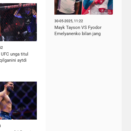
30-05-2025, 11:22
Mayk Tayson VS Fyodor
Emelyanenko bilan jang
52
 UFC unga titul
qilganini aytdi
3