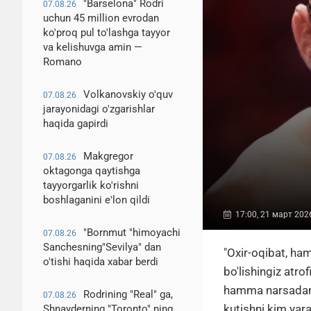
"Barselona" Rodri
07.08.26
uchun 45 million evrodan
ko'proq pul to'lashga tayyor
va kelishuvga amin —
Romano
Volkanovskiy o'quv
07.08.26
jarayonidagi o'zgarishlar
haqida gapirdi
Makgregor
07.08.26
oktagonga qaytishga
tayyorgarlik ko'rishni
boshlaganini e'lon qildi
17:00, 21 март 202
"Bornmut "himoyachi
07.08.26
Sanchesning"Sevilya" dan
"Oxir-oqibat, h
o'tishi haqida xabar berdi
bo'lishingiz atro
hamma narsadan v
Rodrining "Real" ga,
07.08.26
kutishni kim yara
Shnayderning "Toronto" ning