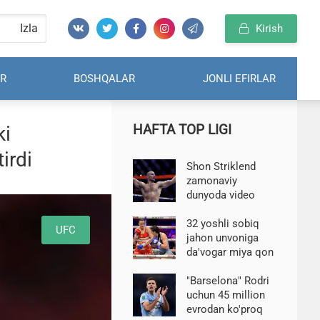
Izla
Kirish
R
BOSHQALAR
JONLI EFIRLAR
HAFTA TOP LIGI
ki
irdi
Shon Striklend
zamonaviy
dunyoda video
o'yinlarning
zo'ravonlikka
32 yoshli sobiq
UFC
ta'siri haqida
jahon unvoniga
gapirdi
da'vogar miya qon
ketishi tufayli
operatsiya qilindi
"Barselona" Rodri
uchun 45 million
evrodan ko'proq