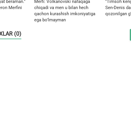
yat beraman."
Merfi: Volkanovski nafaqaga
"Timsoh keng
ron Merfini
chiqadi va men u bilan hech
Sen-Denis da
qachon kurashish imkoniyatiga
qozonilgan g'
ega bo'lmayman
OXLAR (0)