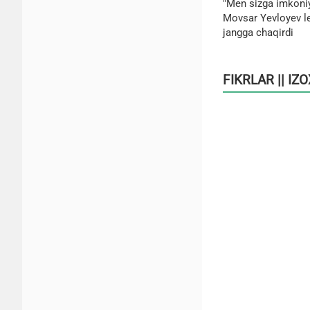
"Men sizga imkoni
Movsar Yevloyev le
jangga chaqirdi
FIKRLAR || IZ