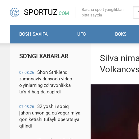
Barcha sport yangiliklari
SPORTUZ
.COM
bitta saytda
BOSH SAXIFA
UFC
BOKS
SO'NGI XABARLAR
Silva nima
Volkanovsk
Shon Striklend
07.08.26
zamonaviy dunyoda video
o'yinlarning zo'ravonlikka
ta'siri haqida gapirdi
32 yoshli sobiq
07.08.26
jahon unvoniga da'vogar miya
qon ketishi tufayli operatsiya
qilindi