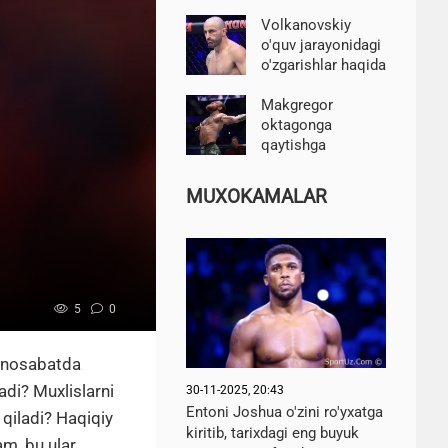
pul to'lashga
tayyor va
Volkanovskiy
kelishuvga amin —
o'quv jarayonidagi
Romano
o'zgarishlar haqida
gapirdi
Makgregor
oktagonga
qaytishga
tayyorgarlik
ko'rishni
MUXOKAMALAR
boshlaganini e'lon
qildi
5
0
munosabatda
adi? Muxlislarni
30-11-2025, 20:43
Entoni Joshua o'zini ro'yxatga
qiladi? Haqiqiy
kiritib, tarixdagi eng buyuk
am, bu ular