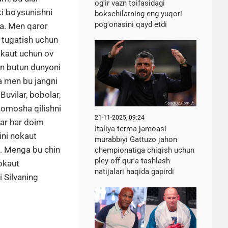
og'ir vazn toifasidagi
i bo'ysunishni
bokschilarning eng yuqori
pog'onasini qayd etdi
a. Men qaror
 tugatish uchun
kaut uchun ov
n butun dunyoni
a men bu jangni
uvilar, bobolar,
 tomosha qilishni
21-11-2025, 09:24
mar har doim
Italiya terma jamoasi
ini nokaut
murabbiyi Gattuzo jahon
n. Menga bu chin
chempionatiga chiqish uchun
pley-off qur'a tashlash
okaut
natijalari haqida gapirdi
 Silvaning