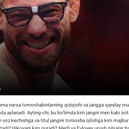
6
amma narsa tomoshabinlarning qiziqishi va jangga qanday 
fida aylanadi. Ayting-chi, bu bo'limda kim jangni men kabi sot
oz kechishga va titul jangini tomosha qilishga kim majbur 
tadi? Hikoyani kim quradi? Merfi va Evloyev urush qilsalar h