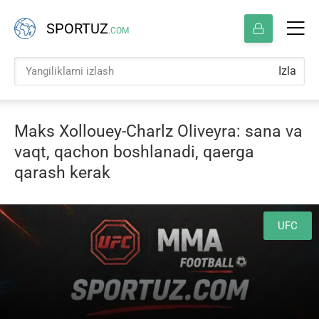
SPORTUZ
.COM
Izla
Maks Xollouey-Charlz Oliveyra: sana va
vaqt, qachon boshlanadi, qaerga
qarash kerak
UFC