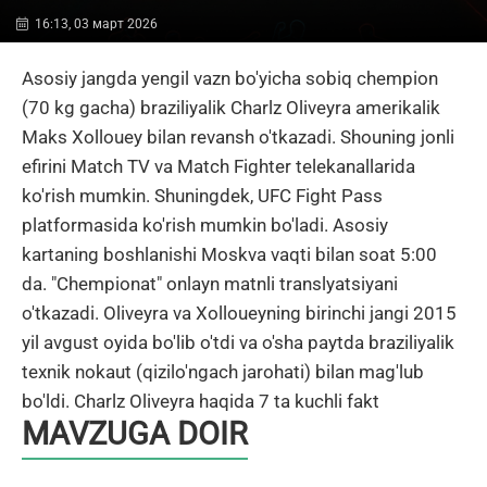
16:13, 03 март 2026
Asosiy jangda yengil vazn bo'yicha sobiq chempion
(70 kg gacha) braziliyalik Charlz Oliveyra amerikalik
Maks Xollouey bilan revansh o'tkazadi. Shouning jonli
efirini Match TV va Match Fighter telekanallarida
ko'rish mumkin. Shuningdek, UFC Fight Pass
platformasida ko'rish mumkin bo'ladi. Asosiy
kartaning boshlanishi Moskva vaqti bilan soat 5:00
da. "Chempionat" onlayn matnli translyatsiyani
o'tkazadi. Oliveyra va Xolloueyning birinchi jangi 2015
yil avgust oyida bo'lib o'tdi va o'sha paytda braziliyalik
texnik nokaut (qizilo'ngach jarohati) bilan mag'lub
bo'ldi. Charlz Oliveyra haqida 7 ta kuchli fakt
MAVZUGA DOIR