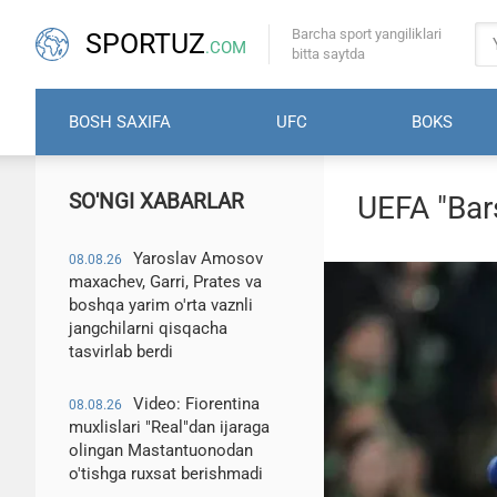
Barcha sport yangiliklari
SPORTUZ
.COM
bitta saytda
BOSH SAXIFA
UFC
BOKS
SO'NGI XABARLAR
UEFA "Bars
Yaroslav Amosov
08.08.26
maxachev, Garri, Prates va
boshqa yarim o'rta vaznli
jangchilarni qisqacha
tasvirlab berdi
Video: Fiorentina
08.08.26
muxlislari "Real"dan ijaraga
olingan Mastantuonodan
o'tishga ruxsat berishmadi