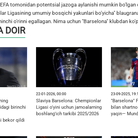
u UEFA tomonidan potentsial jazoga aylanishi mumkin bo'lgan 
ar Ligasining umumiy bosqichi yakunlari bo'yicha" blaugran
hinchi o'rinni egallagan. Nima uchun "Barselona" klubdan ko'
 DOIR
22-01-2026, 00:00
23-09-2025, 19:
ning
Slaviya Barselona: Chempionlar
"Barselona" 
dagi birinchi
Ligasi o'yini uchun jamoalarning
bilan shartno
boshlang'ich tarkibi 2025/2026
yaqin— Mund
i bekor qildi