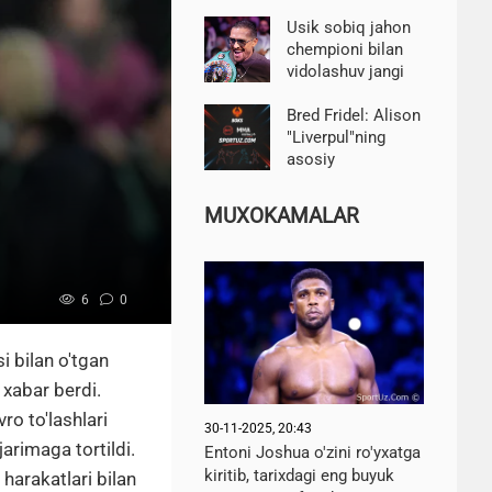
etdi
Usik sobiq jahon
chempioni bilan
vidolashuv jangi
haqida Zuffa
Boxing bilan
Bred Fridel: Alison
muzokaralar
"Liverpul"ning
haqida gapirdi
asosiy
darvozaboni
bo'lish huquqini
MUXOKAMALAR
qo'lga kiritdi
6
0
 bilan o'tgan
 xabar berdi.
ro to'lashlari
30-11-2025, 20:43
arimaga tortildi.
Entoni Joshua o'zini ro'yxatga
kiritib, tarixdagi eng buyuk
harakatlari bilan