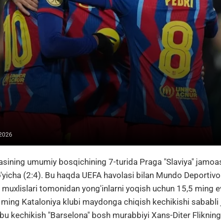
 2026
sining umumiy bosqichining 7-turida Praga "Slaviya" jamoasi
bo'yicha (2:4). Bu haqda UEFA havolasi bilan Mundo Deportivo
 muxlislari tomonidan yong'inlarni yoqish uchun 15,5 ming ev
 ming Kataloniya klubi maydonga chiqish kechikishi sababli j
 bu kechikish "Barselona" bosh murabbiyi Xans-Diter Flikning 