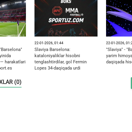
22-01-2026, 01:44
22-01-2026, 01:
 "Barselona"
Slaviya Barselona:
"Slaviya" - "B
yinida
kataloniyaliklar hisobni
yarim himoya
 — harakatlari
tenglashtirdilar, gol Fermin
daqiqada his
port.es
Lopes 34-daqiqada urdi
OXLAR (0)