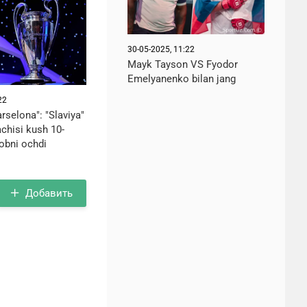
30-05-2025, 11:22
Mayk Tayson VS Fyodor
Emelyanenko bilan jang
22
arselona": "Slaviya"
chisi kush 10-
obni ochdi
Добавить