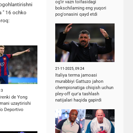
og'ir vazn toifasidagi
ogohlantirishni
bokschilarning eng yuqori
a " 16 ochko
pog'onasini qayd etdi
proq:
21-11-2025, 09:24
Italiya terma jamoasi
murabbiyi Gattuzo jahon
chempionatiga chiqish uchun
13
pley-off qur'a tashlash
Frenki de Yong
natijalari haqida gapirdi
mani uzaytirishi
o Deportivo