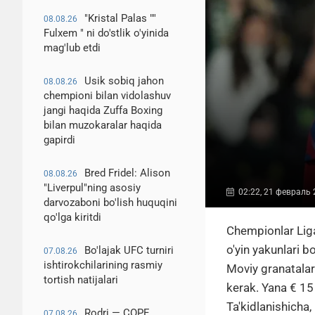
"Kristal Palas ""
08.08.26
Fulxem " ni do'stlik o'yinida
mag'lub etdi
Usik sobiq jahon
08.08.26
chempioni bilan vidolashuv
jangi haqida Zuffa Boxing
bilan muzokaralar haqida
gapirdi
Bred Fridel: Alison
08.08.26
"Liverpul"ning asosiy
02:22, 21 февраль
darvozaboni bo'lish huquqini
qo'lga kiritdi
Chempionlar Liga
o'yin yakunlari 
Bo'lajak UFC turniri
07.08.26
ishtirokchilarining rasmiy
Moviy granatalar
tortish natijalari
kerak. Yana € 15
Ta'kidlanishicha,
Rodri — COPE
07.08.26