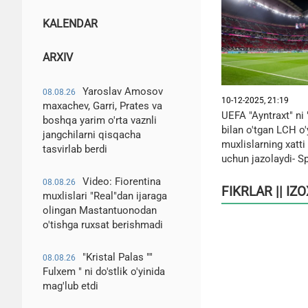
KALENDAR
ARXIV
Yaroslav Amosov
08.08.26
10-12-2025, 21:19
maxachev, Garri, Prates va
UEFA "Ayntraxt" ni
boshqa yarim o'rta vaznli
bilan o'tgan LCH o'
jangchilarni qisqacha
muxlislarning xatti
tasvirlab berdi
uchun jazolaydi- S
Video: Fiorentina
08.08.26
FIKRLAR || IZ
muxlislari "Real"dan ijaraga
olingan Mastantuonodan
o'tishga ruxsat berishmadi
"Kristal Palas ""
08.08.26
Fulxem " ni do'stlik o'yinida
mag'lub etdi