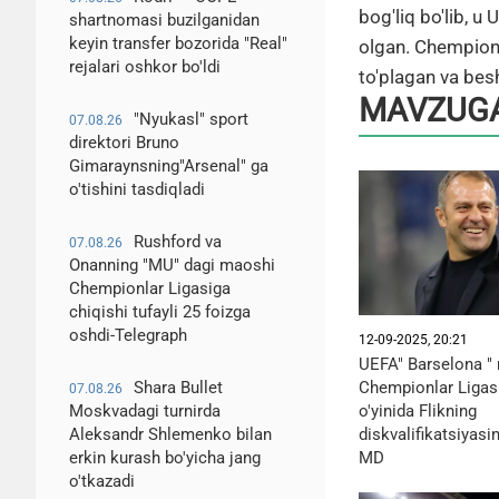
bog'liq bo'lib, 
shartnomasi buzilganidan
keyin transfer bozorida "Real"
olgan. Chempionl
rejalari oshkor bo'ldi
to'plagan va bes
MAVZUGA
"Nyukasl" sport
07.08.26
direktori Bruno
Gimaraynsning"Arsenal" ga
o'tishini tasdiqladi
Rushford va
07.08.26
Onanning "MU" dagi maoshi
Chempionlar Ligasiga
chiqishi tufayli 25 foizga
oshdi-Telegraph
12-09-2025, 20:21
UEFA" Barselona " 
Chempionlar Ligasi
Shara Bullet
07.08.26
o'yinida Flikning
Moskvadagi turnirda
diskvalifikatsiyasin
Aleksandr Shlemenko bilan
MD
erkin kurash bo'yicha jang
o'tkazadi