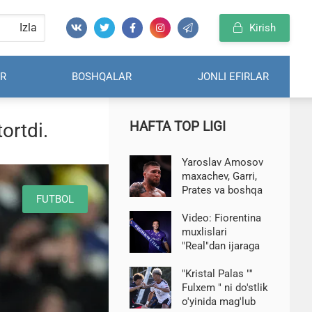
Izla
Kirish
R
BOSHQALAR
JONLI EFIRLAR
HAFTA TOP LIGI
ortdi.
Yaroslav Amosov
maxachev, Garri,
Prates va boshqa
FUTBOL
yarim o'rta vaznli
jangchilarni
Video: Fiorentina
qisqacha tasvirlab
muxlislari
berdi
"Real"dan ijaraga
olingan
Mastantuonodan
"Kristal Palas ""
o'tishga ruxsat
Fulxem " ni do'stlik
berishmadi
o'yinida mag'lub