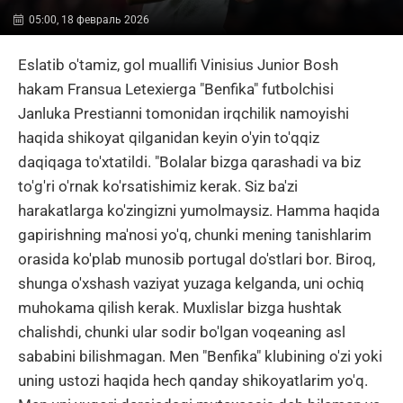
05:00, 18 февраль 2026
Eslatib o'tamiz, gol muallifi Vinisius Junior Bosh
hakam Fransua Letexierga "Benfika" futbolchisi
Janluka Prestianni tomonidan irqchilik namoyishi
haqida shikoyat qilganidan keyin o'yin to'qqiz
daqiqaga to'xtatildi. "Bolalar bizga qarashadi va biz
to'g'ri o'rnak ko'rsatishimiz kerak. Siz ba'zi
harakatlarga ko'zingizni yumolmaysiz. Hamma haqida
gapirishning ma'nosi yo'q, chunki mening tanishlarim
orasida ko'plab munosib portugal do'stlari bor. Biroq,
shunga o'xshash vaziyat yuzaga kelganda, uni ochiq
muhokama qilish kerak. Muxlislar bizga hushtak
chalishdi, chunki ular sodir bo'lgan voqeaning asl
sababini bilishmagan. Men "Benfika" klubining o'zi yoki
uning ustozi haqida hech qanday shikoyatlarim yo'q.