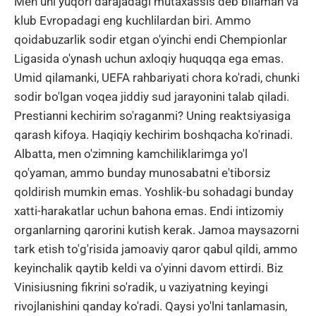
Men uni yuqori darajadagi mutaxassis deb bilaman va
klub Evropadagi eng kuchlilardan biri. Ammo
qoidabuzarlik sodir etgan o'yinchi endi Chempionlar
Ligasida o'ynash uchun axloqiy huquqqa ega emas.
Umid qilamanki, UEFA rahbariyati chora ko'radi, chunki
sodir bo'lgan voqea jiddiy sud jarayonini talab qiladi.
Prestianni kechirim so'raganmi? Uning reaktsiyasiga
qarash kifoya. Haqiqiy kechirim boshqacha ko'rinadi.
Albatta, men o'zimning kamchiliklarimga yo'l
qo'yaman, ammo bunday munosabatni e'tiborsiz
qoldirish mumkin emas. Yoshlik-bu sohadagi bunday
xatti-harakatlar uchun bahona emas. Endi intizomiy
organlarning qarorini kutish kerak. Jamoa maysazorni
tark etish to'g'risida jamoaviy qaror qabul qildi, ammo
keyinchalik qaytib keldi va o'yinni davom ettirdi. Biz
Vinisiusning fikrini so'radik, u vaziyatning keyingi
rivojlanishini qanday ko'radi. Qaysi yo'lni tanlamasin,