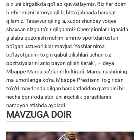
biz uni birgalikda qo'llab-quvvatlaymiz. Biz har doim
bir-birimizni himoya qilib, bitta jabhada harakat
qilamiz. Tasavvur qiling-a, xuddi shunday voqea
shaxsan sizga ta'sir qilganmi? Chempionlar Ligasida
g'alaba qozonish muhim, ammo sportdan ustun
bo'lgan ustuvorliklar mavjud. Yoshlar nima
bo'layotganini to'g'ri qabul qilishlari uchun o'z
pozitsiyalarini aniq bayon qilish kerak", — deya
Mbappe Marca so'zlarini keltiradi. Marca nashrining
ma'lumotlariga ko'ra, Mbappe Prestianni to'g'ridan-
to'g'ri maydonda qilgan harakatlaridan g'azabini bir
necha bor ifoda etib, uni irqchilik qarashlarini
namoyon etishda aybladi.
MAVZUGA DOIR