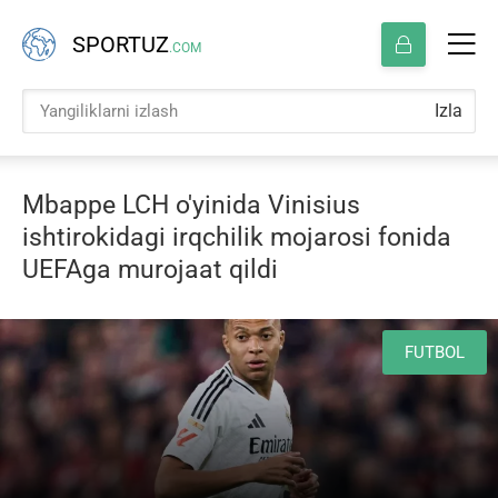
SPORTUZ
.COM
Izla
Mbappe LCH o'yinida Vinisius
ishtirokidagi irqchilik mojarosi fonida
UEFAga murojaat qildi
FUTBOL