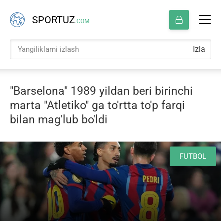
SPORTUZ
.COM
Izla
"Barselona" 1989 yildan beri birinchi
marta "Atletiko" ga to'rtta to'p farqi
bilan mag'lub bo'ldi
FUTBOL