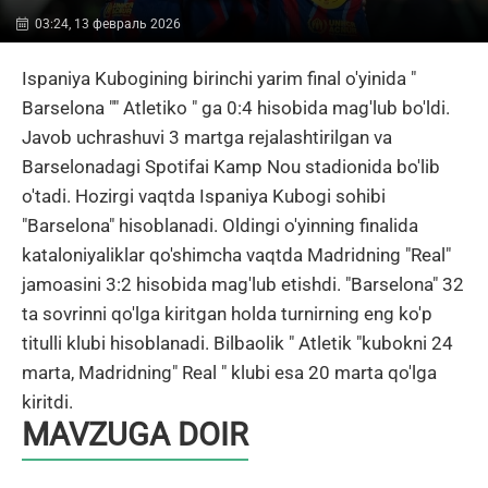
03:24, 13 февраль 2026
Ispaniya Kubogining birinchi yarim final o'yinida "
Barselona "" Atletiko " ga 0:4 hisobida mag'lub bo'ldi.
Javob uchrashuvi 3 martga rejalashtirilgan va
Barselonadagi Spotifai Kamp Nou stadionida bo'lib
o'tadi. Hozirgi vaqtda Ispaniya Kubogi sohibi
"Barselona" hisoblanadi. Oldingi o'yinning finalida
kataloniyaliklar qo'shimcha vaqtda Madridning "Real"
jamoasini 3:2 hisobida mag'lub etishdi. "Barselona" 32
ta sovrinni qo'lga kiritgan holda turnirning eng ko'p
titulli klubi hisoblanadi. Bilbaolik " Atletik "kubokni 24
marta, Madridning" Real " klubi esa 20 marta qo'lga
kiritdi.
MAVZUGA DOIR