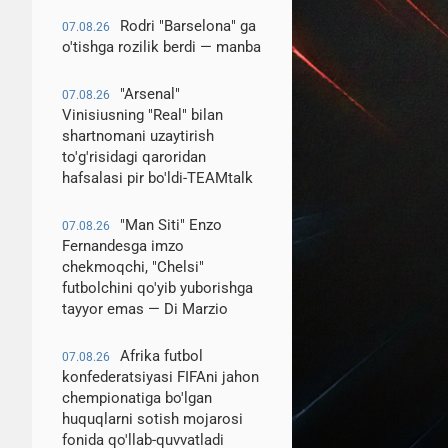
Rodri "Barselona" ga
07.08.26
o'tishga rozilik berdi — manba
"Arsenal"
07.08.26
Vinisiusning "Real" bilan
shartnomani uzaytirish
to'g'risidagi qaroridan
hafsalasi pir bo'ldi-TEAMtalk
"Man Siti" Enzo
07.08.26
Fernandesga imzo
chekmoqchi, "Chelsi"
futbolchini qo'yib yuborishga
tayyor emas — Di Marzio
Afrika futbol
07.08.26
konfederatsiyasi FIFAni jahon
chempionatiga bo'lgan
huquqlarni sotish mojarosi
fonida qo'llab-quvvatladi