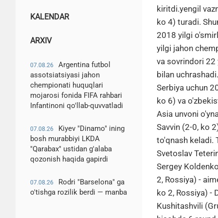
kiritdi.yengil v
KALENDAR
ko 4) turadi. Sh
2018 yilgi o'smir
ARXIV
yilgi jahon chemp
va sovrindori 22 
Argentina futbol
07.08.26
bilan uchrashadi
assotsiatsiyasi jahon
chempionati huquqlari
Serbiya uchun 20
mojarosi fonida FIFA rahbari
ko 6) va o'zbekis
Infantinoni qo'llab-quvvatladi
Asia unvoni o'yn
Savvin (2-0, ko 
Kiyev "Dinamo" ining
07.08.26
bosh murabbiyi LKDA
to'qnash keladi. T
"Qarabax" ustidan g'alaba
Svetoslav Teterin
qozonish haqida gapirdi
Sergey Koldenkov 
2, Rossiya) - aim
Rodri "Barselona" ga
07.08.26
o'tishga rozilik berdi — manba
ko 2, Rossiya) - 
Kushitashvili (Gr