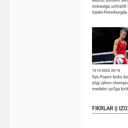
Murod Xolidov Ser
nokautga uchratdi
Sankt-Peterburgda
13-12-2025, 20:14
Ilya Popov boks bo
yilgi jahon chempio
medalni qo'lga kiri
FIKRLAR || IZ