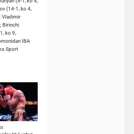
unyan (4-1, ko 4,
ov (14-1, ko 4,
: Vladimir
 Birinchi
1, ko 9,
 tomonidan IBA
ks Sport
53