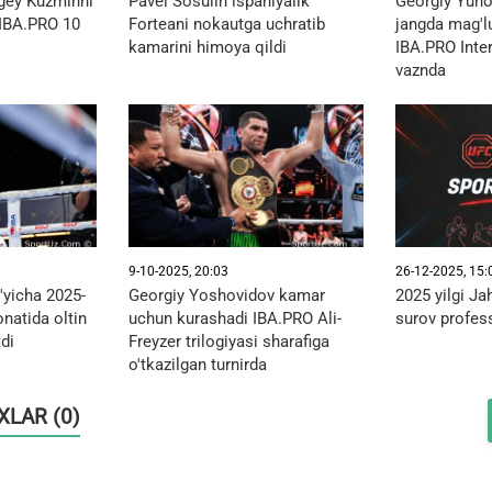
gey Kuzminni
Pavel Sosulin ispaniyalik
Georgiy Yuno
 IBA.PRO 10
Forteani nokautga uchratib
jangda mag'l
kamarini himoya qildi
IBA.PRO Inter
vaznda
9-10-2025, 20:03
26-12-2025, 15:
'yicha 2025-
Georgiy Yoshovidov kamar
2025 yilgi J
natida oltin
uchun kurashadi IBA.PRO Ali-
surov profess
tdi
Freyzer trilogiyasi sharafiga
o'tkazilgan turnirda
OXLAR (0)