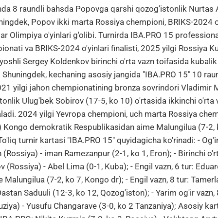
aznda 8 raundli bahsda Popovga qarshi qozog'istonlik Nurtas 
uningdek, Popov ikki marta Rossiya chempioni, BRIKS-2024 o'yi
lar Olimpiya o'yinlari g'olibi. Turnirda IBA.PRO 15 professio
ionati va BRIKS-2024 o'yinlari finalisti, 2025 yilgi Rossiya
yoshli Sergey Koldenkov birinchi o'rta vazn toifasida kubali
. Shuningdek, kechaning asosiy jangida "IBA.PRO 15" 10 rau
21 yilgi jahon chempionatining bronza sovrindori Vladimir M
tonlik Ulug'bek Sobirov (17-5, ko 10) o'rtasida ikkinchi o'r
aladi. 2024 yilgi Yevropa chempioni, uch marta Rossiya che
2) Kongo demokratik Respublikasidan aime Malungilua (7-2, k
o'liq turnir kartasi "IBA.PRO 15" quyidagicha ko'rinadi: - Og'ir
 (Rossiya) - iman Ramezanpur (2-1, ko 1, Eron); - Birinchi o'r
(Rossiya) - Abel Lima (0-1, Kuba); - Engil vazn, 6 tur: Eduar
e Malungilua (7-2, ko 7, Kongo dr); - Engil vazn, 8 tur: Tamer
Dastan Saduuli (12-3, ko 12, Qozog'iston); - Yarim og'ir vazn, 
uziya) - Yusufu Changarave (3-0, ko 2 Tanzaniya); Asosiy kart