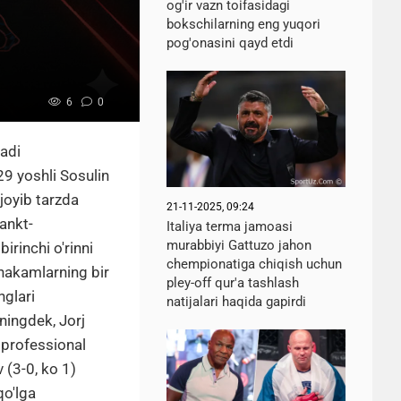
og'ir vazn toifasidagi
bokschilarning eng yuqori
pog'onasini qayd etdi
6
0
radi
9 yoshli Sosulin
joyib tarzda
21-11-2025, 09:24
ankt-
Italiya terma jamoasi
murabbiyi Gattuzo jahon
irinchi o'rinni
chempionatiga chiqish uchun
k hakamlarning bir
pley-off qur'a tashlash
nglari
natijalari haqida gapirdi
uningdek, Jorj
i professional
 (3-0, ko 1)
qo'lga