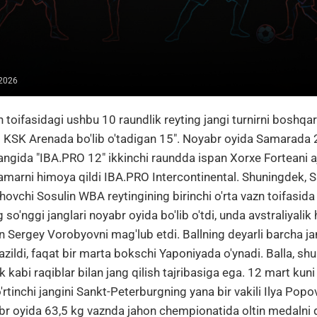
 2026
zn toifasidagi ushbu 10 raundlik reyting jangi turnirni boshqa
 KSK Arenada bo'lib o'tadigan 15". Noyabr oyida Samarada 2
 jangida "IBA.PRO 12" ikkinchi raundda ispan Xorxe Forteani a
kamarni himoya qildi IBA.PRO Intercontinental. Shuningdek, S
vchi Sosulin WBA reytingining birinchi o'rta vazn toifasida b
g so'nggi janglari noyabr oyida bo'lib o'tdi, unda avstraliyali
an Sergey Vorobyovni mag'lub etdi. Ballning deyarli barcha ja
azildi, faqat bir marta bokschi Yaponiyada o'ynadi. Balla, sh
kabi raqiblar bilan jang qilish tajribasiga ega. 12 mart kun
o'rtinchi jangini Sankt-Peterburgning yana bir vakili Ilya Popov
abr oyida 63,5 kg vaznda jahon chempionatida oltin medalni 