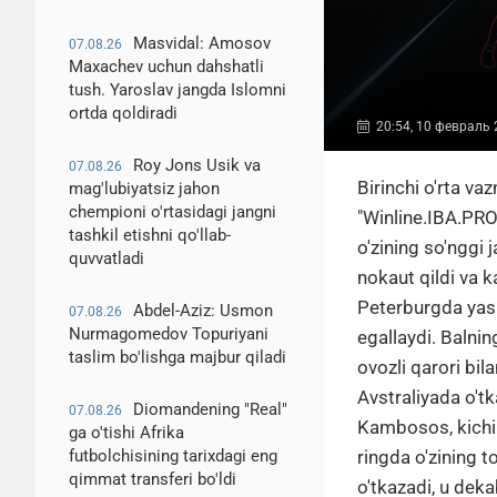
Masvidal: Amosov
07.08.26
Maxachev uchun dahshatli
tush. Yaroslav jangda Islomni
ortda qoldiradi
20:54, 10 февраль
Roy Jons Usik va
07.08.26
Birinchi o'rta va
mag'lubiyatsiz jahon
chempioni o'rtasidagi jangni
"Winline.IBA.PRO
tashkil etishni qo'llab-
o'zining so'nggi
quvvatladi
nokaut qildi va 
Peterburgda yasho
Abdel-Aziz: Usmon
07.08.26
Nurmagomedov Topuriyani
egallaydi. Balnin
taslim bo'lishga majbur qiladi
ovozli qarori bil
Avstraliyada o'tk
Diomandening "Real"
07.08.26
Kambosos, kichik 
ga o'tishi Afrika
futbolchisining tarixdagi eng
ringda o'zining t
qimmat transferi bo'ldi
o'tkazadi, u dek