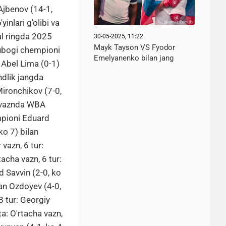
Ajbenov (14-1,
nlari g'olibi va
nal ringda 2025
30-05-2025, 11:22
Mayk Tayson VS Fyodor
 Kubogi chempioni
Emelyanenko bilan jang
k Abel Lima (0-1)
ndlik jangda
ironchikov (7-0,
ta vaznda WBA
mpioni Eduard
o 7) bilan
 vazn, 6 tur:
tacha vazn, 6 tur:
d Savvin (2-0, ko
lan Ozdoyev (4-0,
8 tur: Georgiy
a: O'rtacha vazn,