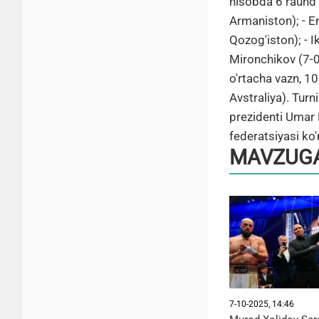
hisobda 6 raund 
Armaniston); - En
Qozog'iston); - 
Mironchikov (7-0,
o'rtacha vazn, 10
Avstraliya). Turn
prezidenti Umar 
federatsiyasi ko'
MAVZUGA
7-10-2025, 14:46