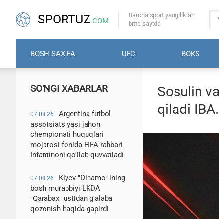
Barcha sport yangiliklari
SPORTUZ
.COM
bitta saytda
BOSH SAXIFA
UFC
BOKS
SO'NGI XABARLAR
Sosulin v
qiladi IB
Argentina futbol
07.08.26
assotsiatsiyasi jahon
chempionati huquqlari
mojarosi fonida FIFA rahbari
Infantinoni qo'llab-quvvatladi
Kiyev "Dinamo" ining
07.08.26
bosh murabbiyi LKDA
"Qarabax" ustidan g'alaba
qozonish haqida gapirdi