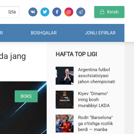
Izla
Kirish
R
BOSHQALAR
JONLI EFIRLAR
HAFTA TOP LIGI
da jang
Argentina futbol
assotsiatsiyasi
jahon chempionati
huquqlari
mojarosi fonida
Kiyev "Dinamo"
BOKS
FIFA rahbari
ining bosh
Infantinoni qo'llab-
murabbiyi LKDA
quvvatladi
"Qarabax" ustidan
g'alaba qozonish
Rodri "Barselona"
haqida gapirdi
ga o'tishga rozilik
berdi — manba