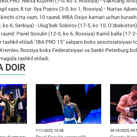
IBA.PRO: Nikita Kuzmin (7-0, ko 3, Rossiya) - Vakhtang Aruty
gil vazn, 8 tur: Ilya Popov (3-0, ko 1, Rossiya) - Nurtas Ajben
Ikkinchi o'rta vazn, 10 raund, WBA Osiyo kamari uchun kurash
 ko 6, Serbiya) - Ulug'bek Sobirov (17-5, ko 10, O'zbekiston);
 raund: Pavel Sosulin (12-0, ko 6, Rossiya) Kamil balla (17-2-
ir tashkil etiladi "IBA.PRO 15" xalqaro boks assotsiatsiyasi
Kremlev, Rossiya boks Federatsiyasi va Sankt-Peterburg bo
magida tashkil etiladi.
 DOIR
7-11-2025, 10:58
30-10-2025, 09: