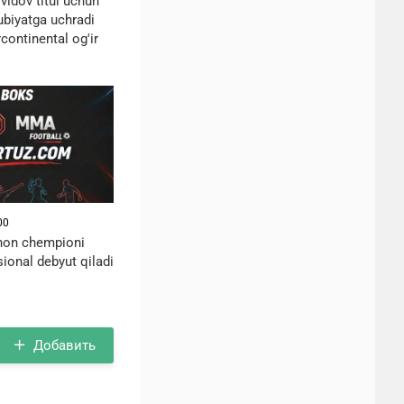
vidov titul uchun
ubiyatga uchradi
continental og'ir
00
ahon chempioni
ional debyut qiladi
Добавить