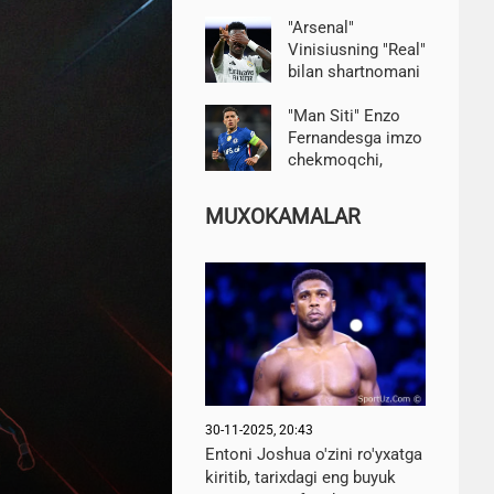
"Arsenal"
Vinisiusning "Real"
bilan shartnomani
uzaytirish
to'g'risidagi
"Man Siti" Enzo
qaroridan
Fernandesga imzo
hafsalasi pir bo'ldi-
chekmoqchi,
TEAMtalk
"Chelsi"
futbolchini qo'yib
MUXOKAMALAR
yuborishga tayyor
emas — Di Marzio
30-11-2025, 20:43
Entoni Joshua o'zini ro'yxatga
kiritib, tarixdagi eng buyuk