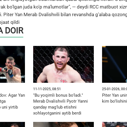
rak bo'lgan juda ko'p ma'lumotlar", — deydi RCC matbuot xiz
adi. Piter Yan Merab Dvalishvili bilan revanshda g'alaba qozo
jaat qildi
 DOIR
11-11-2025, 08:51
25-01-2026, 00:
ov: Agar Yan
"Bu yoqimli bonus bo'ladi."
Piter Yan uni
utga
Merab Dvalishvili Pyotr Yanni
kim bo'lishini
uni yirtib
qanday mag'lub etishni
xohlayotganini aytib berdi