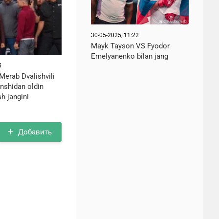
30-05-2025, 11:22
Mayk Tayson VS Fyodor
Emelyanenko bilan jang
5
Merab Dvalishvili
nshidan oldin
sh jangini
Добавить