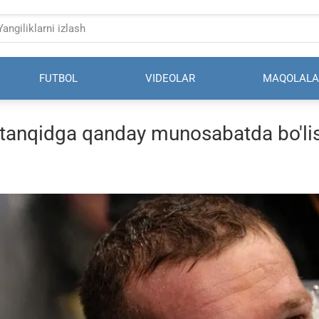
FUTBOL
VIDEOLAR
MAQOLALA
 tanqidga qanday munosabatda bo'lis