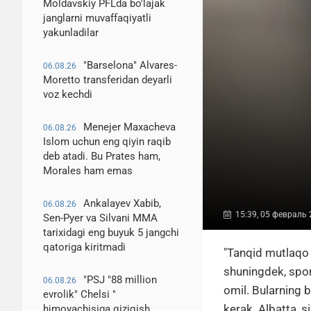
Moldavskiy PFLda bo'lajak
janglarni muvaffaqiyatli
yakunladilar
"Barselona" Alvares-
06.08.26
Moretto transferidan deyarli
voz kechdi
Menejer Maxacheva
06.08.26
Islom uchun eng qiyin raqib
deb atadi. Bu Prates ham,
Morales ham emas
Ankalayev Xabib,
06.08.26
15:39, 05 февраль
Sen-Pyer va Silvani MMA
tarixidagi eng buyuk 5 jangchi
qatoriga kiritmadi
"Tanqid mutlaqo
shuningdek, spor
"PSJ "88 million
06.08.26
omil. Bularning b
evrolik" Chelsi "
kerak. Albatta, s
himoyachisiga qiziqish