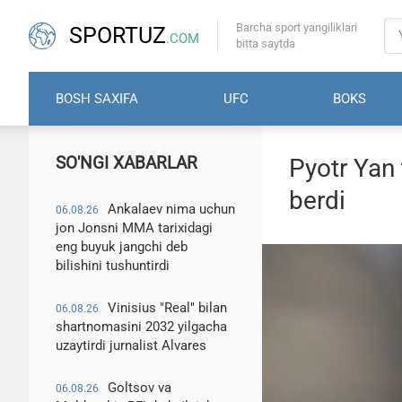
Barcha sport yangiliklari
SPORTUZ
.COM
bitta saytda
BOSH SAXIFA
UFC
BOKS
SO'NGI XABARLAR
Pyotr Yan
berdi
Ankalaev nima uchun
06.08.26
jon Jonsni MMA tarixidagi
eng buyuk jangchi deb
bilishini tushuntirdi
Vinisius "Real" bilan
06.08.26
shartnomasini 2032 yilgacha
uzaytirdi jurnalist Alvares
Goltsov va
06.08.26