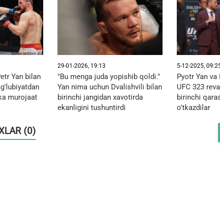
29-01-2026, 19:13
5-12-2025, 09:2
etr Yan bilan
"Bu menga juda yopishib qoldi."
Pyotr Yan va 
ag'lubiyatdan
Yan nima uchun Dvalishvili bilan
UFC 323 reva
ka murojaat
birinchi jangidan xavotirda
birinchi qara
ekanligini tushuntirdi
o'tkazdilar
OXLAR (0)