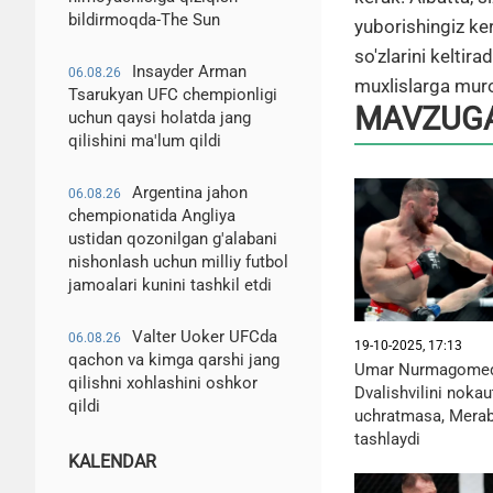
bildirmoqda-The Sun
yuborishingiz ke
so'zlarini keltir
Insayder Arman
06.08.26
muxlislarga muro
Tsarukyan UFC chempionligi
MAVZUGA
uchun qaysi holatda jang
qilishini ma'lum qildi
Argentina jahon
06.08.26
chempionatida Angliya
ustidan qozonilgan g'alabani
nishonlash uchun milliy futbol
jamoalari kunini tashkil etdi
Valter Uoker UFCda
06.08.26
19-10-2025, 17:13
qachon va kimga qarshi jang
Umar Nurmagomed
qilishni xohlashini oshkor
Dvalishvilini noka
qildi
uchratmasa, Merab 
tashlaydi
KALENDAR