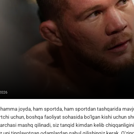
 2026
 hamma joyda, ham sportda, ham sportdan tashqarida mavju
tchi uchun, boshqa faoliyat sohasida bo'lgan kishi uchun s
archasi mashq qilinadi, siz tanqid kimdan kelib chiqqanligin
iz uni tinglayotgan odamlardan qabul qilishingiz kerak. O'zing