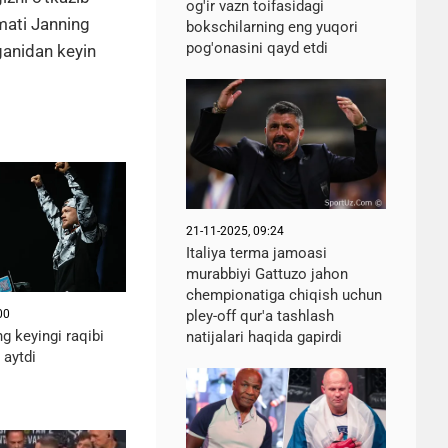
og'ir vazn toifasidagi
mati Janning
bokschilarning eng yuqori
pog'onasini qayd etdi
nganidan keyin
21-11-2025, 09:24
Italiya terma jamoasi
murabbiyi Gattuzo jahon
chempionatiga chiqish uchun
00
pley-off qur'a tashlash
ng keyingi raqibi
natijalari haqida gapirdi
 aytdi