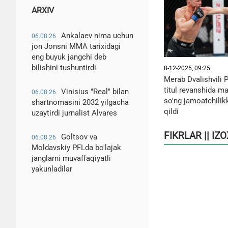
ARXIV
Ankalaev nima uchun
06.08.26
jon Jonsni MMA tarixidagi
eng buyuk jangchi deb
bilishini tushuntirdi
8-12-2025, 09:25
Merab Dvalishvili P
titul revanshida m
Vinisius "Real" bilan
06.08.26
so'ng jamoatchilik
shartnomasini 2032 yilgacha
qildi
uzaytirdi jurnalist Alvares
FIKRLAR || IZ
Goltsov va
06.08.26
Moldavskiy PFLda bo'lajak
janglarni muvaffaqiyatli
yakunladilar