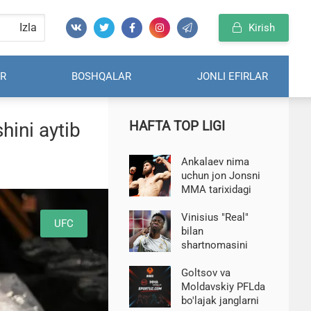
Izla
Kirish
R
BOSHQALAR
JONLI EFIRLAR
HAFTA TOP LIGI
hini aytib
Ankalaev nima
uchun jon Jonsni
MMA tarixidagi
eng buyuk jangchi
deb bilishini
Vinisius "Real"
UFC
tushuntirdi
bilan
shartnomasini
2032 yilgacha
uzaytirdi jurnalist
Goltsov va
Alvares
Moldavskiy PFLda
bo'lajak janglarni