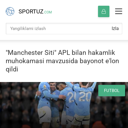
SPORTUZ
.COM
Izla
"Manchester Siti" APL bilan hakamlik
muhokamasi mavzusida bayonot e'lon
qildi
FUTBOL