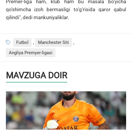
Premer-liga ham, klub ham bu masala bo'yicha
qo'shimcha izoh bermasligi to'g'risida qaror qabul
qilindi", dedi mankuniyaliklar.
Futbol
,
Manchester Siti
,
Angliya Premyer-ligasi
MAVZUGA DOIR