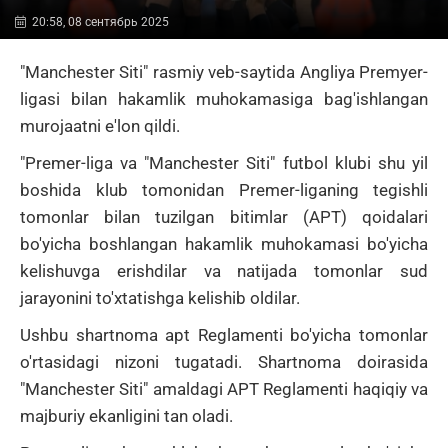
20:58, 08 сентябрь 2025
"Manchester Siti" rasmiy veb-saytida Angliya Premyer-
ligasi bilan hakamlik muhokamasiga bag'ishlangan
murojaatni e'lon qildi.
"Premer-liga va "Manchester Siti" futbol klubi shu yil
boshida klub tomonidan Premer-liganing tegishli
tomonlar bilan tuzilgan bitimlar (APT) qoidalari
bo'yicha boshlangan hakamlik muhokamasi bo'yicha
kelishuvga erishdilar va natijada tomonlar sud
jarayonini to'xtatishga kelishib oldilar.
Ushbu shartnoma apt Reglamenti bo'yicha tomonlar
o'rtasidagi nizoni tugatadi.
Shartnoma doirasida
"Manchester Siti" amaldagi APT Reglamenti haqiqiy va
majburiy ekanligini tan oladi.