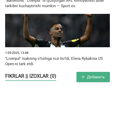
"Barselona ""Liverpul" ni qiziqtirgan APL himoyachisi bilan
tarkibni kuchaytirishi mumkin — Sport.es
1-09-2025, 13:48
"Liverpul" Isakning o'tishiga rozi bo'ldi, Elena Rybakina US
Open-ni tark etdi.
FIKRLAR || IZOXLAR (0)
Добавить