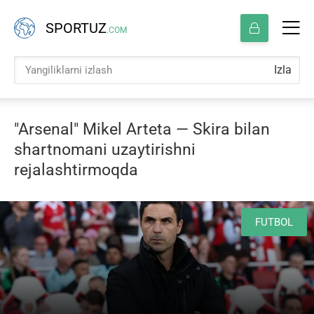
SPORTUZ
.COM
Izla
"Arsenal" Mikel Arteta — Skira bilan
shartnomani uzaytirishni
rejalashtirmoqda
FUTBOL