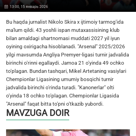
13:00, 15 январь 2026
Bu haqda jurnalist Nikolo Skira x ijtimoiy tarmog'ida
ma'lum qildi. 43 yoshli ispan mutaxassisining klub
bilan amaldagi shartnomasi muddati 2027 yil iyun
oyining oxirigacha hisoblanadi. "Arsenal" 2025/2026
yilgi mavsumda Angliya Premyer-ligasi turnir jadvalida
birinchi o'rinni egallaydi. Jamoa 21 o'yinda 49 ochko
to'plagan. Bundan tashqari, Mikel Artetaning vasiylari
Chempionlar Ligasining umumiy bosqichi turnir
jadvalida birinchi o'rinda turadi. "Kanonerlar" olti
o'yinda 18 ochko to'plagan. Chempionlar Ligasida
"Arsenal" faqat bitta to'pni o'tkazib yubordi.
MAVZUGA DOIR