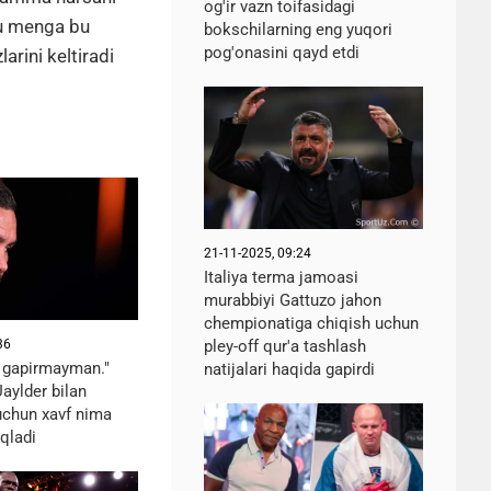
og'ir vazn toifasidagi
bu menga bu
bokschilarning eng yuqori
pog'onasini qayd etdi
arini keltiradi
21-11-2025, 09:24
Italiya terma jamoasi
murabbiyi Gattuzo jahon
chempionatiga chiqish uchun
36
pley-off qur'a tashlash
 gapirmayman."
natijalari haqida gapirdi
aylder bilan
uchun xavf nima
iqladi