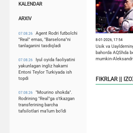
KALENDAR
ARXIV
Agent Rodri futbolchi
07.08.26
"Real" emas, "Barselona"ni
8-01-2026, 17:54
tanlaganini tasdiqladi
Usik va Uayldernin
bahorda AQShda bo'
mumkin-Aleksandr
Iyul oyida faoliyatini
07.08.26
yakunlagan ingliz hakami
Entoni Teylor Turkiyada ish
FIKRLAR || IZ
topdi
"Mourino shokda".
07.08.26
Rodrining "Real"ga o'tkazgan
transferining barcha
tafsilotlari ma'lum bo'ldi