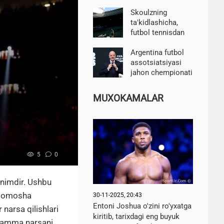
transferining
barcha tafsilotlari
Skoulzning
ma'lum bo'ldi
ta'kidlashicha,
futbol tennisdan
ko'ra qiyinroq. U
tennis o'yiniga
Argentina futbol
chaqirildi
assotsiatsiyasi
jahon chempionati
huquqlari
mojarosi fonida
MUXOKAMALAR
FIFA rahbari
Infantinoni qo'llab-
quvvatladi
5
0
onimdir. Ushbu
 tomosha
30-11-2025, 20:43
Entoni Joshua o'zini ro'yxatga
narsa qilishlari
kiritib, tarixdagi eng buyuk
 hamma narsani