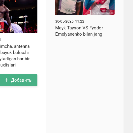
30-05-2025, 11:22
Mayk Tayson VS Fyodor
Emelyanenko bilan jang
4
imcha, antenna
g buyuk bokschi
tadigan har bir
uxlislari
Добавить