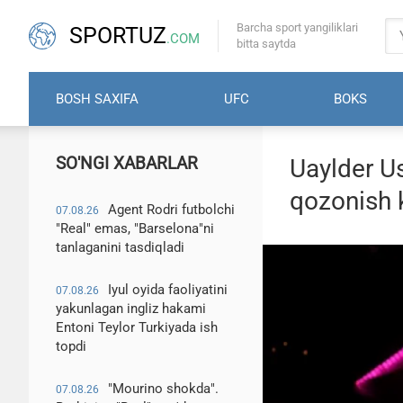
Barcha sport yangiliklari
SPORTUZ
.COM
bitta saytda
BOSH SAXIFA
UFC
BOKS
SO'NGI XABARLAR
Uaylder U
qozonish k
Agent Rodri futbolchi
07.08.26
"Real" emas, "Barselona"ni
tanlaganini tasdiqladi
Iyul oyida faoliyatini
07.08.26
yakunlagan ingliz hakami
Entoni Teylor Turkiyada ish
topdi
"Mourino shokda".
07.08.26