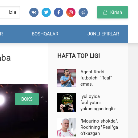
Izla
Kirish
R
BOSHQALAR
JONLI EFIRLAR
HAFTA TOP LIGI
aba
Agent Rodri
futbolchi "Real"
emas,
"Barselona"ni
tanlaganini
Iyul oyida
BOKS
tasdiqladi
faoliyatini
yakunlagan ingliz
hakami Entoni
Teylor Turkiyada
"Mourino shokda".
ish topdi
Rodrining "Real"ga
o'tkazgan