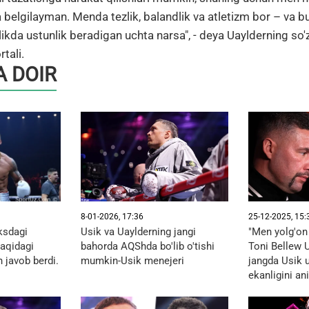
elgilayman. Menda tezlik, balandlik va atletizm bor – va 
kda ustunlik beradigan uchta narsa", - deya Uaylderning so'zl
tali.
 DOIR
8-01-2026, 17:36
25-12-2025, 15:
ksdagi
Usik va Uaylderning jangi
"Men yolg'on
haqidagi
bahorda AQShda bo'lib o'tishi
Toni Bellew U
 javob berdi.
mumkin-Usik menejeri
jangda Usik 
ekanligini an