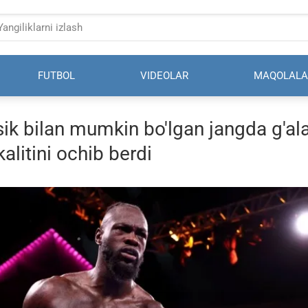
FUTBOL
VIDEOLAR
MAQOLALA
sik bilan mumkin bo'lgan jangda g'al
alitini ochib berdi