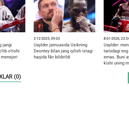
2-12-2025, 09:03
8-01-2026, 23:5
g jangi
Uaylder jamoasida Usikning
Uaylder: men
lib o'tishi
Deontey bilan jang qilish istagi
tarixdagi en
 menejeri
haqida fikr bildirildi
emas. Buni ay
kishi uning m
OXLAR (0)