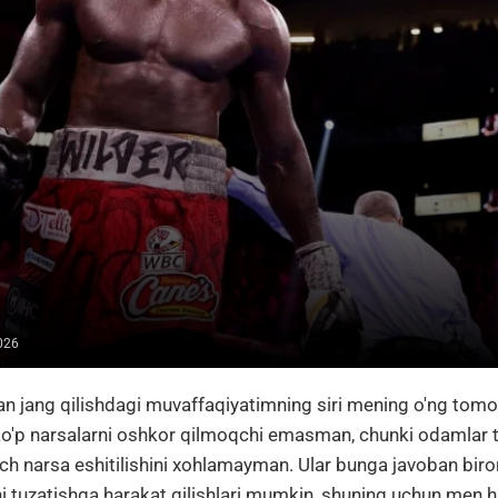
026
an jang qilishdagi muvaffaqiyatimning siri mening o'ng tom
 ko'p narsalarni oshkor qilmoqchi emasman, chunki odamlar
ch narsa eshitilishini xohlamayman. Ular bunga javoban biror 
rni tuzatishga harakat qilishlari mumkin, shuning uchun men