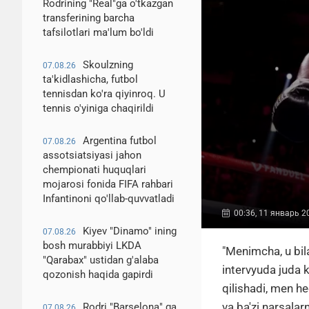
Rodrining "Real"ga o'tkazgan
transferining barcha
tafsilotlari ma'lum bo'ldi
Skoulzning
07.08.26
ta'kidlashicha, futbol
tennisdan ko'ra qiyinroq. U
tennis o'yiniga chaqirildi
Argentina futbol
07.08.26
assotsiatsiyasi jahon
chempionati huquqlari
mojarosi fonida FIFA rahbari
Infantinoni qo'llab-quvvatladi
00:36, 11 январь 2
Kiyev "Dinamo" ining
07.08.26
bosh murabbiyi LKDA
"Menimcha, u bil
"Qarabax" ustidan g'alaba
intervyuda juda
qozonish haqida gapirdi
qilishadi, men he
va ba'zi narsala
Rodri "Barselona" ga
07.08.26