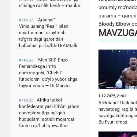
o'tishga rozilik berdi — manba
umumiy ma'noda b
qarama – qarshili
"Arsenal"
07.08.26
Bloody Elbow por
Vinisiusning "Real" bilan
MAVZUGA
shartnomani uzaytirish
to'g'risidagi qaroridan
hafsalasi pir bo'ldi-TEAMtalk
"Man Siti" Enzo
07.08.26
Fernandesga imzo
chekmoqchi, "Chelsi"
futbolchini qo'yib yuborishga
tayyor emas — Di Marzio
1-12-2025, 21:01
Afrika futbol
07.08.26
Aleksandr Usik bo
konfederatsiyasi FIFAni jahon
navbatdagi raqibi 
chempionatiga bo'lgan
savolga kutilmagan
huquqlarni sotish mojarosi
Bu Fyuri emas
fonida qo'llab-quvvatladi