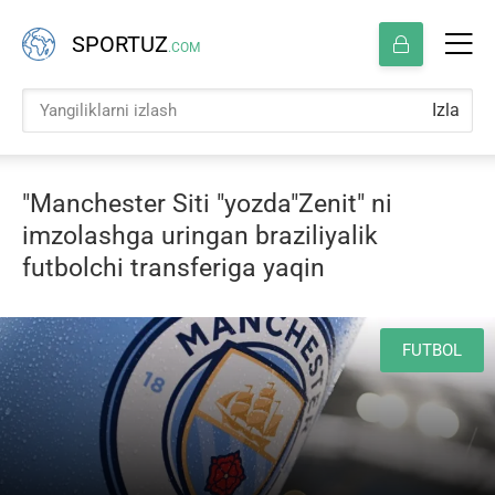
SPORTUZ
.COM
Izla
"Manchester Siti "yozda"Zenit" ni
imzolashga uringan braziliyalik
futbolchi transferiga yaqin
FUTBOL