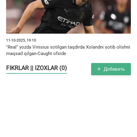
11-10-2025, 19:10
"Real" yozda Vinisius sotilgan taqdirda Xolandni sotib olishni
maqsad qilgan-Caught ofside
FIKRLAR || IZOXLAR (0)
Добавить