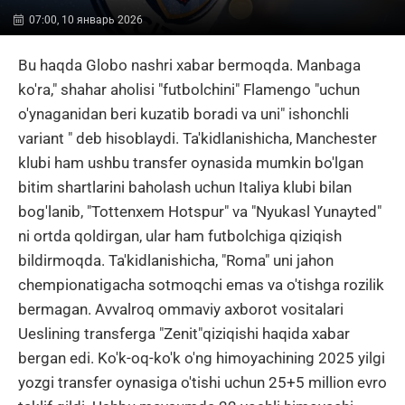
07:00, 10 январь 2026
Bu haqda Globo nashri xabar bermoqda. Manbaga
ko'ra," shahar aholisi "futbolchini" Flamengo "uchun
o'ynaganidan beri kuzatib boradi va uni" ishonchli
variant " deb hisoblaydi. Ta'kidlanishicha, Manchester
klubi ham ushbu transfer oynasida mumkin bo'lgan
bitim shartlarini baholash uchun Italiya klubi bilan
bog'lanib, "Tottenxem Hotspur" va "Nyukasl Yunayted"
ni ortda qoldirgan, ular ham futbolchiga qiziqish
bildirmoqda. Ta'kidlanishicha, "Roma" uni jahon
chempionatigacha sotmoqchi emas va o'tishga rozilik
bermagan. Avvalroq ommaviy axborot vositalari
Ueslining transferga "Zenit"qiziqishi haqida xabar
bergan edi. Ko'k-oq-ko'k o'ng himoyachining 2025 yilgi
yozgi transfer oynasiga o'tishi uchun 25+5 million evro