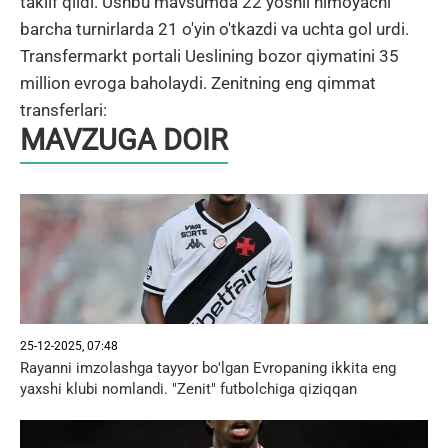
taklif qildi. Ushbu mavsumda 22 yoshli himoyachi
barcha turnirlarda 21 o'yin o'tkazdi va uchta gol urdi.
Transfermarkt portali Ueslining bozor qiymatini 35
million evroga baholaydi. Zenitning eng qimmat
transferlari:
MAVZUGA DOIR
25-12-2025, 07:48
Rayanni imzolashga tayyor bo'lgan Evropaning ikkita eng
yaxshi klubi nomlandi. "Zenit" futbolchiga qiziqqan