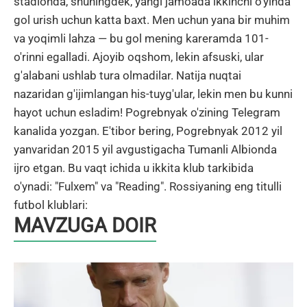
stadionda, shuningdek, yangi jamoada ikkinchi o'yinda
gol urish uchun katta baxt. Men uchun yana bir muhim
va yoqimli lahza — bu gol mening kareramda 101-
o'rinni egalladi. Ajoyib oqshom, lekin afsuski, ular
g'alabani ushlab tura olmadilar. Natija nuqtai
nazaridan g'ijimlangan his-tuyg'ular, lekin men bu kunni
hayot uchun esladim! Pogrebnyak o'zining Telegram
kanalida yozgan. E'tibor bering, Pogrebnyak 2012 yil
yanvaridan 2015 yil avgustigacha Tumanli Albionda
ijro etgan. Bu vaqt ichida u ikkita klub tarkibida
o'ynadi: "Fulxem" va "Reading". Rossiyaning eng titulli
futbol klublari:
MAVZUGA DOIR