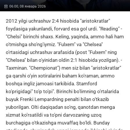
06:00, 08 январь 2026
2012 yilgi uchrashuv 2:4 hisobida "aristokratlar"
foydasiga yakunlandi, forvard esa gol urdi. "Reading" -
"Chelsi" birinchi shaxs. Keling, yaqinda, ammo hali ham
o'tmishga sho'ng'iymiz. "Fulxem" va "Chelsea"
o'rtasidagi uchrashuv arafasida (post "Fulxem" ning
"Chelsea" bilan o'yinidan oldin 2:1 hisobida yozilgan). -
Taxminan. "Chempionat") men siz bilan "aristokratlar"
ga qarshi o'yin xotiralarini baham ko'raman, ammo
boshqa ingliz jamoasi tarkibida. Stamford
ko'prigidagi" to'p to'pi". Birinchi bo'limning o'rtalarida
buyuk Frenki Lempardning penalti bilan o'tkazib
yuborilgan. Olti daqiqadan so'ng, qanotdan menga
xizmat ko'rsatildi va to'pni darvozaning uzoq
burchagiga o'tkazishga muvaffaq bo'ldi. Bunday