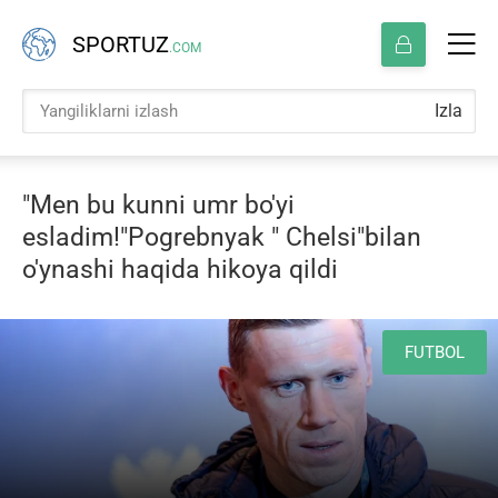
SPORTUZ
.COM
Izla
"Men bu kunni umr bo'yi
esladim!"Pogrebnyak " Chelsi"bilan
o'ynashi haqida hikoya qildi
FUTBOL