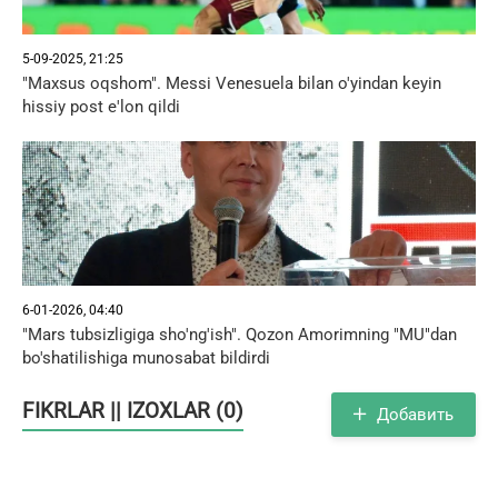
5-09-2025, 21:25
"Maxsus oqshom". Messi Venesuela bilan o'yindan keyin
hissiy post e'lon qildi
6-01-2026, 04:40
"Mars tubsizligiga sho'ng'ish". Qozon Amorimning "MU"dan
bo'shatilishiga munosabat bildirdi
FIKRLAR || IZOXLAR (0)
Добавить