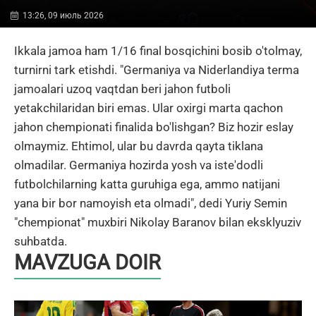
13:26, 09 июль 2026
Ikkala jamoa ham 1/16 final bosqichini bosib o'tolmay,
turnirni tark etishdi. "Germaniya va Niderlandiya terma
jamoalari uzoq vaqtdan beri jahon futboli
yetakchilaridan biri emas. Ular oxirgi marta qachon
jahon chempionati finalida bo'lishgan? Biz hozir eslay
olmaymiz. Ehtimol, ular bu davrda qayta tiklana
olmadilar. Germaniya hozirda yosh va iste'dodli
futbolchilarning katta guruhiga ega, ammo natijani
yana bir bor namoyish eta olmadi", dedi Yuriy Semin
"chempionat" muxbiri Nikolay Baranov bilan eksklyuziv
suhbatda.
MAVZUGA DOIR