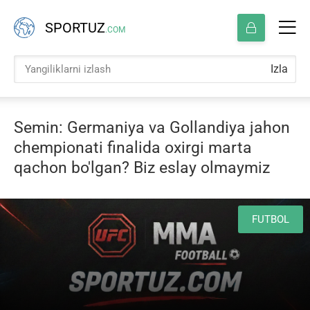
SPORTUZ
.COM
Izla
Semin: Germaniya va Gollandiya jahon
chempionati finalida oxirgi marta
qachon bo'lgan? Biz eslay olmaymiz
FUTBOL