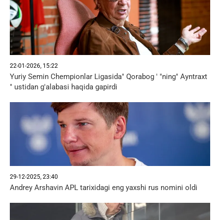
22-01-2026, 15:22
Yuriy Semin Chempionlar Ligasida" Qorabog ' "ning" Ayntraxt
" ustidan g'alabasi haqida gapirdi
29-12-2025, 23:40
Andrey Arshavin APL tarixidagi eng yaxshi rus nomini oldi