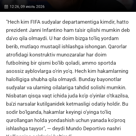
12:26, 09 июль 2026
"Hech kim FIFA sudyalar departamentiga kimdir, hatto
prezident Janni Infantino ham ta'sir qilishi mumkin deb
da'vo qila olmaydi. U har doim bizga to'liq yordam
berib, mutlaqo mustaqil ishlashga ishongan. Qarorlar
atrofidagi konstruktiv munozaralar har doim
futbolning bir qismi bo'lib qoladi, ammo sportda
asossiz ayblovlarga o'rin yo'q. Hech kim hakamlarning
halolligiga shubha qila olmaydi. Bunday bayonotlar
sudyalar va ularning oilalariga tahdid solishi mumkin.
Nisbatan qisqa vaqt ichida juda ko'p o'yinlar o'tkazilsa,
ba'zi narsalar kutilganidek ketmasligi odatiy holdir. Bu
sodir bo'lganda, hakamlar keyingi o'yinga to'liq
qurollangan holda yondashish uchun yanada ko'proq
ishlashga tayyor", — deydi Mundo Deportivo nashri