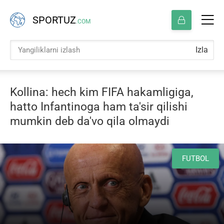
SPORTUZ
.COM
Izla
Kollina: hech kim FIFA hakamligiga,
hatto Infantinoga ham ta'sir qilishi
mumkin deb da'vo qila olmaydi
FUTBOL