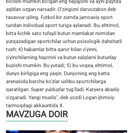
bo'lishi mumkin bo'lgan eng hayajonli va ayni paytda
aqldan ozgan narsadir. O'zingizni darvozabon deb
tasavvur qiling. Futbol bir zumda jamoaviy sport
turidan individual sport turiga aylanadi. Bu, ehtimol,
bitta kichik xato tufayli butun mamlakat nomidan
yutqazadigan sportchilar uchun psixologik dahshatli
tush; 4) hakamlar bitta qaror bilan o'yinni,
o'yinchilarning hayotini va butun xalqlarni butunlay
buzishi mumkin. Bu yutadi; 5) bu voqea, ehtimol,
dunyo birligiga eng yaqin. Dunyoning eng katta
arenasida barcha ko'zlar ushbu sportchilarga
qaratilgan. Super yulduzlar tug'iladi. Karyera abadiy
o'zgaradi. Yangi muxlis", deb yozdi Logan ijtimoiy
tarmoqdagi akkauntida X.
MAVZUGA DOIR