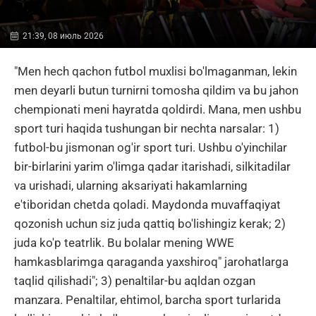
21:39, 08 июль 2026
"Men hech qachon futbol muxlisi bo'lmaganman, lekin
men deyarli butun turnirni tomosha qildim va bu jahon
chempionati meni hayratda qoldirdi. Mana, men ushbu
sport turi haqida tushungan bir nechta narsalar: 1)
futbol-bu jismonan og'ir sport turi. Ushbu o'yinchilar
bir-birlarini yarim o'limga qadar itarishadi, silkitadilar
va urishadi, ularning aksariyati hakamlarning
e'tiboridan chetda qoladi. Maydonda muvaffaqiyat
qozonish uchun siz juda qattiq bo'lishingiz kerak; 2)
juda ko'p teatrlik. Bu bolalar mening WWE
hamkasblarimga qaraganda yaxshiroq" jarohatlarga
taqlid qilishadi"; 3) penaltilar-bu aqldan ozgan
manzara. Penaltilar, ehtimol, barcha sport turlarida