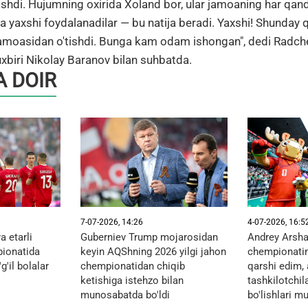
olishdi. Hujumning oxirida Xoland bor, ular jamoaning har qa
a yaxshi foydalanadilar — bu natija beradi. Yaxshi! Shunday qi
 jamoasidan o'tishdi. Bunga kam odam ishongan", dedi Radc
biri Nikolay Baranov bilan suhbatda.
 DOIR
7-07-2026, 14:26
4-07-2026, 16:5
 etarli
Guberniev Trump mojarosidan
Andrey Arsha
ionatida
keyin AQShning 2026 yilgi jahon
chempionatin
g'il bolalar
chempionatidan chiqib
qarshi edim
ketishiga istehzo bilan
tashkilotchil
munosabatda bo'ldi
bo'lishlari m