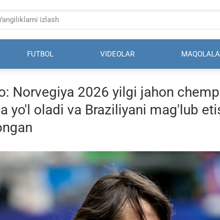
FUTBOL
VIDEOLAR
MAQOLALA
: Norvegiya 2026 yilgi jahon chemp
ga yo'l oladi va Braziliyani mag'lub e
ongan