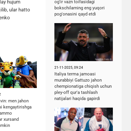
nday hujum
og'ir vazn toifasidagi
bokschilarning eng yuqori
lib, ular hatto
pog'onasini qayd etdi
henko
21-11-2025, 09:24
Italiya terma jamoasi
murabbiyi Gattuzo jahon
chempionatiga chiqish uchun
pley-off qur'a tashlash
2
natijalari haqida gapirdi
vin: men jahon
i kengaytirishga
, ammo
ar xursand
umkin