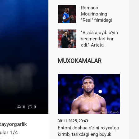
Vinisius haqidagi
pozitsiyasini va
Romano
"Arsenal"haqidagi
Mourinoning
mish-mishlarni
"Real" filmidagi
ochib berdi
Vinisius haqidagi
pozitsiyasini va
"Bizda ajoyib o'yin
"Arsenal"haqidagi
segmentlari bor
mish-mishlarni
edi." Arteta -
ochib berdi
"Arsenal" ning
"Betis" dan
MUXOKAMALAR
mag'lubiyati
haqida
0
0
30-11-2025, 20:43
tayyorgarlik
Entoni Joshua o'zini ro'yxatga
ular 1/4
kiritib, tarixdagi eng buyuk