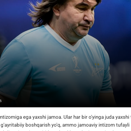
6
intizomiga ega yaxshi jamoa. Ular har bir o'yinga juda yaxshi 
i g'ayritabiiy boshqarish yo'q, ammo jamoaviy intizom tufayli 