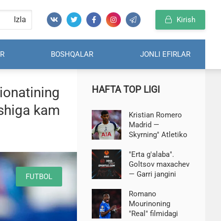
Izla
Kirish
R
BOSHQALAR
JONLI EFIRLAR
HAFTA TOP LIGI
ionatining
tishiga kam
Kristian Romero
Madrid —
Skyrning" Atletiko
" klubi bilan
shartnoma tuzdi
"Erta g'alaba".
Goltsov maxachev
— Garri jangini
FUTBOL
bashorat qildi
Romano
Mourinoning
"Real" filmidagi