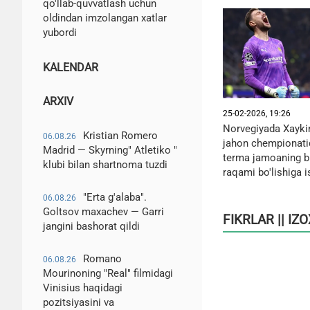
qo'llab-quvvatlash uchun
oldindan imzolangan xatlar
yubordi
KALENDAR
ARXIV
25-02-2026, 19:26
Norvegiyada Xaykin
Kristian Romero
06.08.26
jahon chempionatid
Madrid — Skyrning" Atletiko "
terma jamoaning bi
klubi bilan shartnoma tuzdi
raqami bo'lishiga 
"Erta g'alaba".
06.08.26
Goltsov maxachev — Garri
FIKRLAR || IZ
jangini bashorat qildi
Romano
06.08.26
Mourinoning "Real" filmidagi
Vinisius haqidagi
pozitsiyasini va