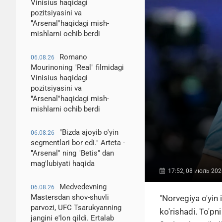
Vinisius haqidagi
pozitsiyasini va
"Arsenal"haqidagi mish-
mishlarni ochib berdi
Romano
06.08.26
Mourinoning "Real" filmidagi
Vinisius haqidagi
pozitsiyasini va
"Arsenal"haqidagi mish-
mishlarni ochib berdi
"Bizda ajoyib o'yin
06.08.26
segmentlari bor edi." Arteta -
"Arsenal" ning "Betis" dan
mag'lubiyati haqida
17:52, 08 июль 202
Medvedevning
06.08.26
Mastersdan shov-shuvli
"Norvegiya o'yin 
parvozi, UFC Tsarukyanning
ko'rishadi. To'pn
jangini e'lon qildi. Ertalab