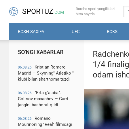
Barcha sport yangiliklari
SPORTUZ
.COM
bitta saytda
BOSH SAXIFA
UFC
BOKS
SO'NGI XABARLAR
Radchenko
1/4 finali
Kristian Romero
06.08.26
odam ish
Madrid — Skyrning" Atletiko "
klubi bilan shartnoma tuzdi
"Erta g'alaba".
06.08.26
Goltsov maxachev — Garri
jangini bashorat qildi
Romano
06.08.26
Mourinoning "Real" filmidagi