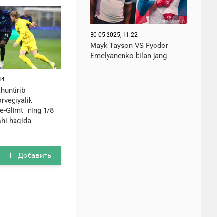
30-05-2025, 11:22
Mayk Tayson VS Fyodor
Emelyanenko bilan jang
44
huntirib
rvegiyalik
de-Glimt" ning 1/8
shi haqida
Добавить