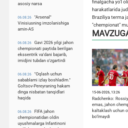
finalgacha yo'l 
asosiy narsa
harakatlarida jud
Braziliya terma
"Arsenal"
06.08.26
Vinisiusning imzolanishiga
"chempionat" mux
amin-AS
MAVZUGA
Gavi 2026 yilgi jahon
06.08.26
chempionati paytida berilgan
ekssentrik va'dani bajarib,
imidjini tubdan o'zgartirdi
"Oqlash uchun
06.08.26
sabablarni izlay boshladim."
Goltsov-Pereyraning hakam
dinga nisbatan tanqidlari
15-06-2026, 13:26
haqida
Radchenko: Rossiya
emas, jahon chemp
kaltaklash uchun o'
FIFA jahon
06.08.26
bo'lmaydi
chempionatidan oldin
uyushmalarga Infantinoni