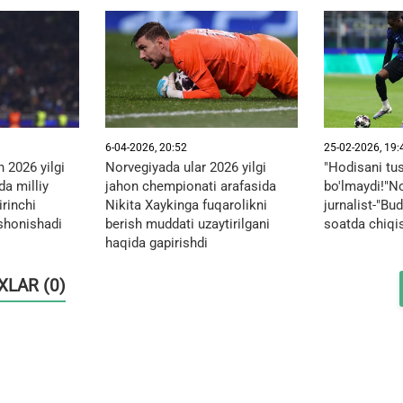
6-04-2026, 20:52
25-02-2026, 19:
 2026 yilgi
Norvegiyada ular 2026 yilgi
"Hodisani tus
a milliy
jahon chempionati arafasida
bo'lmaydi!"No
rinchi
Nikita Xaykinga fuqarolikni
jurnalist-"Bu
ishonishadi
berish muddati uzaytirilgani
soatda chiqi
haqida gapirishdi
OXLAR (0)