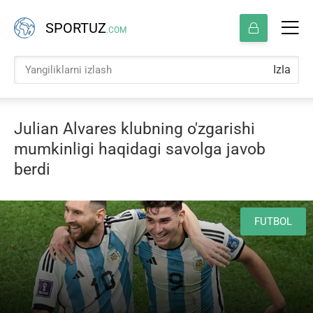
SPORTUZ
.COM
Izla
Julian Alvares klubning o'zgarishi
mumkinligi haqidagi savolga javob
berdi
FUTBOL