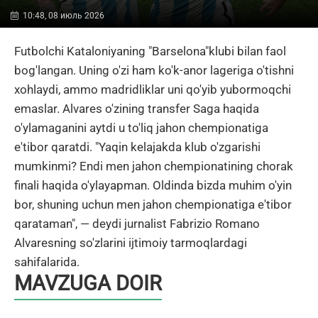
10:48, 08 июль 2026
Futbolchi Kataloniyaning "Barselona"klubi bilan faol
bog'langan. Uning o'zi ham ko'k-anor lageriga o'tishni
xohlaydi, ammo madridliklar uni qo'yib yubormoqchi
emaslar. Alvares o'zining transfer Saga haqida
o'ylamaganini aytdi u to'liq jahon chempionatiga
e'tibor qaratdi. "Yaqin kelajakda klub o'zgarishi
mumkinmi? Endi men jahon chempionatining chorak
finali haqida o'ylayapman. Oldinda bizda muhim o'yin
bor, shuning uchun men jahon chempionatiga e'tibor
qarataman", — deydi jurnalist Fabrizio Romano
Alvaresning so'zlarini ijtimoiy tarmoqlardagi
sahifalarida.
MAVZUGA DOIR