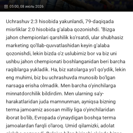
05:00, 08 июль 2026
Uchrashuv 2:3 hisobida yakunlandi, 79-daqiqada
misrliklar 2:0 hisobida g'alaba qozonishdi. "Bizga
jahon chempionlari qarshilik ko'rsatdi, ular shubhasiz
marketing qo'llab-quvvatlashidan keyin g'alaba
qozonishdi, lekin bizda o'z uslubimiz bor va biz uni
ushbu jahon chempionati boshlanganidan beri barcha
raqiblarga yukladik. Ha, biz xatolarga yo'l qo'ydik, lekin
eng muhimi, biz bu uchrashuvda munosib bo'lgan
narsaga erisha olmadik. Men barcha o'yinchilarga
minnatdorchilik bildirdim. Men ularning sa'y-
harakatlaridan juda mamnunman, ayniqsa bizning
terma jamoamiz asosan milliy liga o'yinchilaridan
iborat bo'lib, Evropada o'ynaydigan boshqa terma
jamoalardan farqli o'laroq. Umid qilamizki, adolat