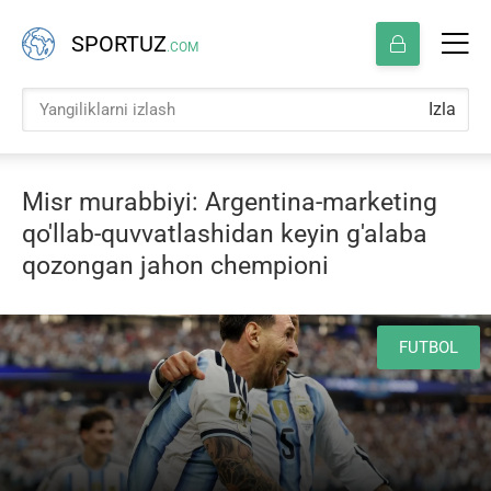
SPORTUZ
.COM
Izla
Misr murabbiyi: Argentina-marketing
qo'llab-quvvatlashidan keyin g'alaba
qozongan jahon chempioni
FUTBOL