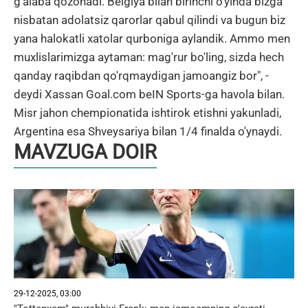
g'alaba qozonadi. Belgiya bilan birinchi o'yinda bizga
nisbatan adolatsiz qarorlar qabul qilindi va bugun biz
yana halokatli xatolar qurboniga aylandik. Ammo men
muxlislarimizga aytaman: mag'rur bo'ling, sizda hech
qanday raqibdan qo'rqmaydigan jamoangiz bor", -
deydi Xassan Goal.com beIN Sports-ga havola bilan.
Misr jahon chempionatida ishtirok etishni yakunladi,
Argentina esa Shveysariya bilan 1/4 finalda o'ynaydi.
MAVZUGA DOIR
29-12-2025, 03:00