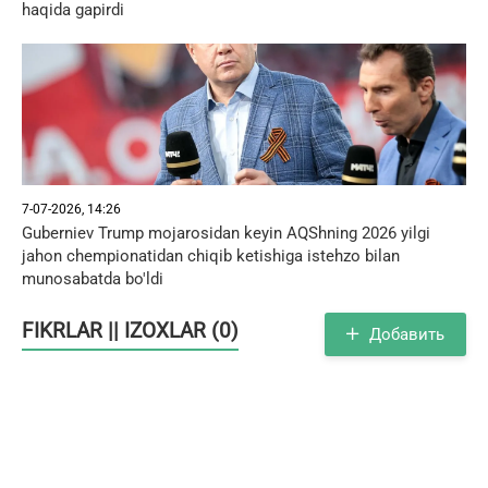
haqida gapirdi
7-07-2026, 14:26
Guberniev Trump mojarosidan keyin AQShning 2026 yilgi
jahon chempionatidan chiqib ketishiga istehzo bilan
munosabatda bo'ldi
FIKRLAR || IZOXLAR (0)
Добавить