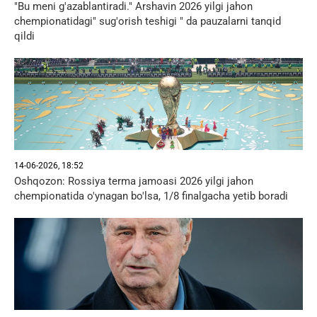
"Bu meni g'azablantiradi." Arshavin 2026 yilgi jahon
chempionatidagi" sug'orish teshigi " da pauzalarni tanqid
qildi
14-06-2026, 18:52
Oshqozon: Rossiya terma jamoasi 2026 yilgi jahon
chempionatida o'ynagan bo'lsa, 1/8 finalgacha yetib boradi