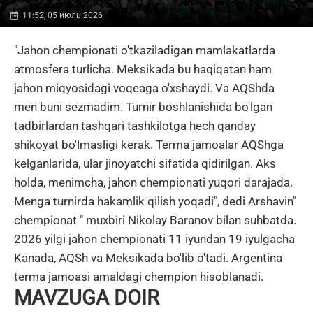
11:52, 05 июль 2026
"Jahon chempionati o'tkaziladigan mamlakatlarda
atmosfera turlicha. Meksikada bu haqiqatan ham
jahon miqyosidagi voqeaga o'xshaydi. Va AQShda
men buni sezmadim. Turnir boshlanishida bo'lgan
tadbirlardan tashqari tashkilotga hech qanday
shikoyat bo'lmasligi kerak. Terma jamoalar AQShga
kelganlarida, ular jinoyatchi sifatida qidirilgan. Aks
holda, menimcha, jahon chempionati yuqori darajada.
Menga turnirda hakamlik qilish yoqadi", dedi Arshavin"
chempionat " muxbiri Nikolay Baranov bilan suhbatda.
2026 yilgi jahon chempionati 11 iyundan 19 iyulgacha
Kanada, AQSh va Meksikada bo'lib o'tadi. Argentina
terma jamoasi amaldagi chempion hisoblanadi.
MAVZUGA DOIR