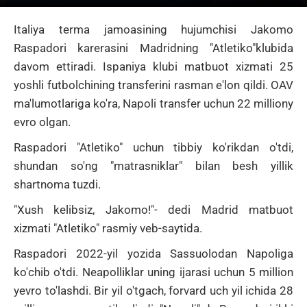
Italiya
terma jamoasining
hujumchisi Jakomo
Raspadori karerasini Madridning "Atletiko"klubida
davom ettiradi.
Ispaniya klubi matbuot xizmati 25
yoshli futbolchining transferini rasman e'lon qildi.
OAV
ma'lumotlariga ko'ra, Napoli transfer uchun 22 milliony
evro olgan.
Raspadori "Atletiko" uchun tibbiy ko'rikdan o'tdi,
shundan so'ng "matrasniklar" bilan besh yillik
shartnoma tuzdi.
"Xush kelibsiz, Jakomo!"- dedi Madrid matbuot
xizmati "Atletiko" rasmiy veb-saytida.
Raspadori 2022-yil yozida Sassuolodan Napoliga
ko'chib o'tdi.
Neapolliklar uning ijarasi uchun 5 million
yevro to'lashdi. Bir yil o'tgach, forvard uch yil ichida 28