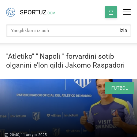
SPORTUZ
.COM
Izla
"Atletiko" " Napoli " forvardini sotib
olganini e'lon qildi Jakomo Raspadori
FUTBOL
20:40, 11 август 2025