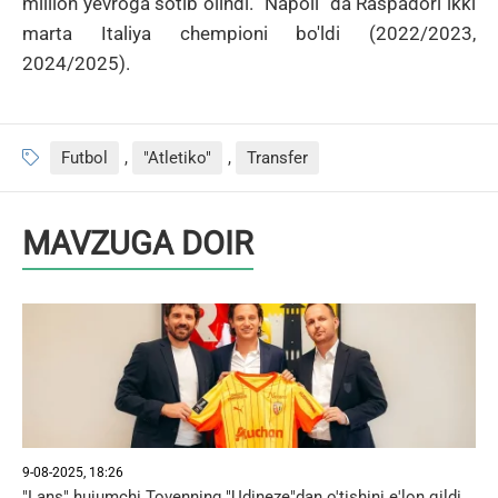
million yevroga sotib olindi. "Napoli" da Raspadori ikki
marta Italiya chempioni bo'ldi (2022/2023,
2024/2025).
Futbol
,
"Atletiko"
,
Transfer
MAVZUGA DOIR
9-08-2025, 18:26
"Lans" hujumchi Tovenning "Udineze"dan o'tishini e'lon qildi