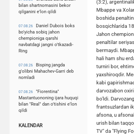
(3:2), argentinal
bilan shartnomasini bekor
Mbappe va Xoland
qilganini e'lon qildi
boshida penaltin
bosqichlarida 18 
Daniel Dubois boks
07.08.26
bo'yicha sobiq jahon
Jahon chempionat
chempioniga qarshi
penaltilar seriy
navbatdagi jangni o'tkazadi-
bermaydi. Mbappe
Ring
hali ham shu erd
Bisping jangda
07.08.26
turniri bor, ehti
g'olibni Mahachev-Garri deb
yaxshiroqdir. Mes
nomladi
kabi gapirishmadi
darvozabon oxiri
"Fiorentina"
07.08.26
Mastantuononing ijara huquqi
bo'ldi. Darvozang
bilan "Real" dan o'tishini e'lon
frantsuzlardan i
qildi
afsona, u afsona
urish bilan taq
KALENDAR
TV" da "Flying F