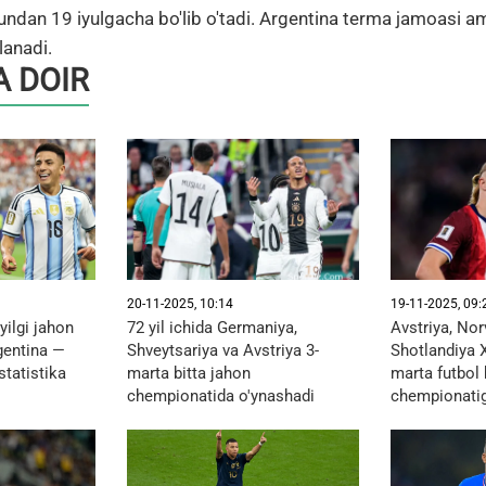
ndan 19 iyulgacha bo'lib o'tadi. Argentina terma jamoasi a
lanadi.
 DOIR
20-11-2025, 10:14
19-11-2025, 09:
yilgi jahon
72 yil ichida Germaniya,
Avstriya, Nor
gentina —
Shveytsariya va Avstriya 3-
Shotlandiya X
statistika
marta bitta jahon
marta futbol 
chempionatida o'ynashadi
chempionatiga