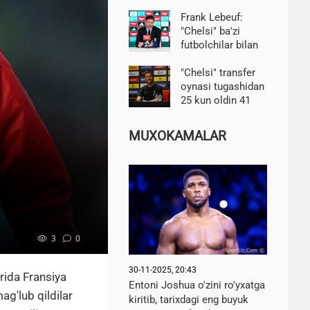
pijamangiz bo'lsa,
mashq qilish qiyin
Frank Lebeuf:
"Chelsi" ba'zi
futbolchilar bilan
xayrlashishga
majbur bo'ladi
"Chelsi" transfer
oynasi tugashidan
25 kun oldin 41
nafar o'yinchiga
ega. Alonso 16ni
MUXOKAMALAR
sotmoqchi-BBC
3
0
30-11-2025, 20:43
rida Fransiya
Entoni Joshua o'zini ro'yxatga
ag'lub qildilar
kiritib, tarixdagi eng buyuk