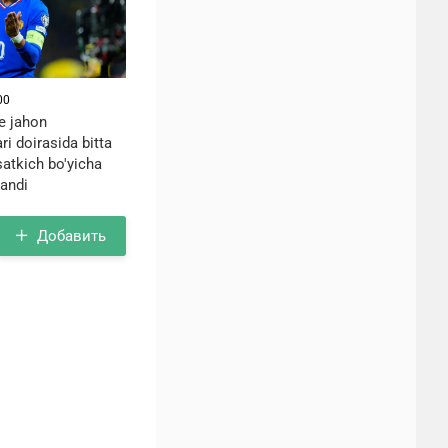
00
e jahon
i doirasida bitta
rsatkich bo'yicha
landi
Добавить