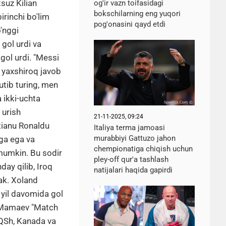
tsuz Kilian
og'ir vazn toifasidagi
bokschilarning eng yuqori
irinchi bo'lim
pog'onasini qayd etdi
'nggi
 gol urdi va
gol urdi. "Messi
 yaxshiroq javob
utib turing, men
 ikki‑uchta
 urish
21-11-2025, 09:24
htianu Ronaldu
Italiya terma jamoasi
murabbiyi Gattuzo jahon
iga ega va
chempionatiga chiqish uchun
 mumkin. Bu sodir
pley-off qur'a tashlash
day qilib, Iroq
natijalari haqida gapirdi
ak. Xoland
 yil davomida gol
i Mamaev "Match
AQSh, Kanada va