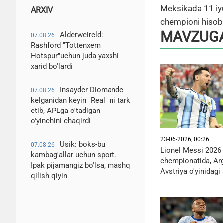
Meksikada 11 iyu
ARXIV
chempioni hisob
MAVZUGA
Alderweireld:
07.08.26
Rashford "Tottenxem
Hotspur"uchun juda yaxshi
xarid bo'lardi
Insayder Diomande
07.08.26
kelganidan keyin "Real" ni tark
etib, APLga o'tadigan
o'yinchini chaqirdi
23-06-2026, 00:26
Usik: boks-bu
07.08.26
Lionel Messi 2026 
kambag'allar uchun sport.
chempionatida, Ar
Ipak pijamangiz bo'lsa, mashq
Avstriya o'yinidagi 
qilish qiyin