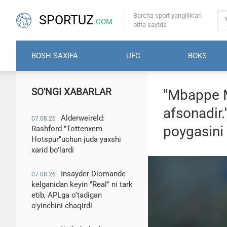
Barcha sport yangiliklari
SPORTUZ
.COM
bitta saytda
BOSH SAXIFA
UFC
BOKS
SO'NGI XABARLAR
"Mbappe M
afsonadir
Alderweireld:
07.08.26
poygasini
Rashford "Tottenxem
Hotspur"uchun juda yaxshi
xarid bo'lardi
Insayder Diomande
07.08.26
kelganidan keyin "Real" ni tark
etib, APLga o'tadigan
o'yinchini chaqirdi