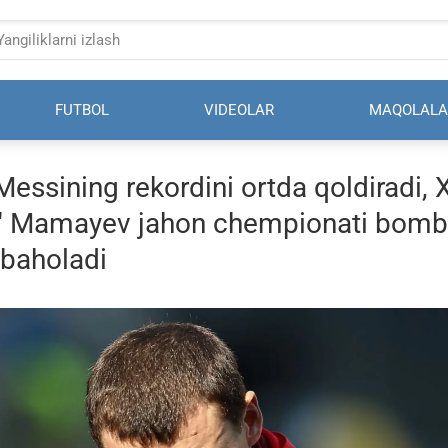
FUTBOL
VIDEOLAR
MAQOLALA
essining rekordini ortda qoldiradi, 
." Mamayev jahon chempionati bomba
 baholadi