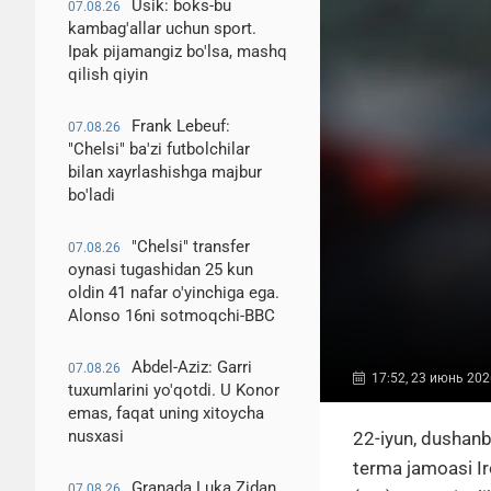
Usik: boks-bu
07.08.26
kambag'allar uchun sport.
Ipak pijamangiz bo'lsa, mashq
qilish qiyin
Frank Lebeuf:
07.08.26
"Chelsi" ba'zi futbolchilar
bilan xayrlashishga majbur
bo'ladi
"Chelsi" transfer
07.08.26
oynasi tugashidan 25 kun
oldin 41 nafar o'yinchiga ega.
Alonso 16ni sotmoqchi-BBC
Abdel-Aziz: Garri
07.08.26
17:52, 23 июнь 202
tuxumlarini yo'qotdi. U Konor
emas, faqat uning xitoycha
nusxasi
22-iyun, dushanb
terma jamoasi Iro
Granada Luka Zidan
07.08.26