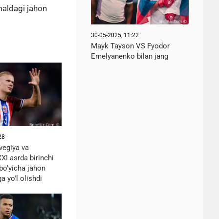
maldagi jahon
30-05-2025, 11:22
Mayk Tayson VS Fyodor
Emelyanenko bilan jang
28
vegiya va
XI asrda birinchi
bo'yicha jahon
 yo'l olishdi