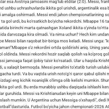
iklar esa Avstriya jamoasini mag'lub etdilar (2:0). Messi, fran
 ushbu uchrashuvlarda ikkita gol urishdi, argentinalik esa b
i amalga oshirmadi. Messi endi jahon chempionatlarining so
ta gol urdi, bu ko'rsatkich bo'yicha rekordchi. Mbappe 16 ta
ida birinchi marta qatnashgan Xoland ikkita o'yinda to'rtta 
asida darvozaga kira olmadi. Va nima uchun? Hech kim undan
 Messi bilan raqobat bir-biriga mos keladi. Messi unga: "k
aman!"Mbappe o'z rekordini ortda qoldirishi aniq. Uning yana
mol oldinda. Messi rekordni hozir saqlab qolish va ko'proq gol
si jamoaga faqat ijobiy ta'sir ko'rsatadi. Ular u haqida Kris
, u xalaqit bermoqda. Messi penaltini to'xtatib turish uslub
gacha turdi. Va bu vaqtda urish noto'g'ri qaror qabul qilishi
izdagi eng kichik noaniqlik o'limga olib kelishi mumkin. Shun
kkita gol urdi. Bu erda murabbiy ushbu daqiqada ishlashi ker
lar guruhida. Messi va Krishtianudan keyin uni Mbappe bilan
qoslash mumkin. U Argentina uchun Messiga o'xshaydi", ded
ootball"dasturida. Futbol bo'yicha jahon chempionati-2026 