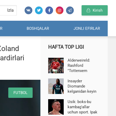
Izla
Kirish
R
BOSHQALAR
JONLI EFIRLAR
HAFTA TOP LIGI
Xoland
rdirlari
Alderweireld:
Rashford
"Tottenxem
Hotspur"uchun
juda yaxshi xarid
Insayder
bo'lardi
Diomande
kelganidan keyin
FUTBOL
"Real" ni tark etib,
APLga o'tadigan
Usik: boks-bu
o'yinchini chaqirdi
kambag'allar
uchun sport. Ipak