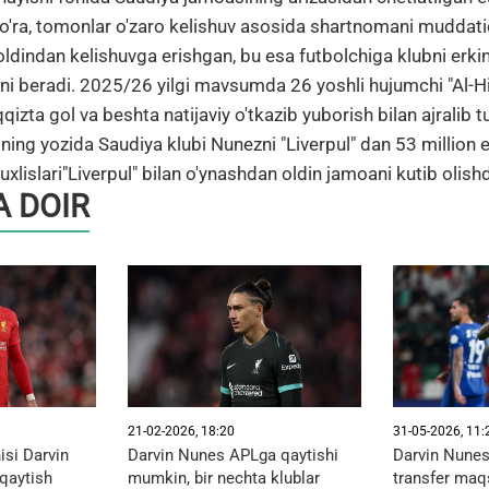
o'ra, tomonlar o'zaro kelishuv asosida shartnomani muddati
a oldindan kelishuvga erishgan, bu esa futbolchiga klubni erki
ini beradi. 2025/26 yilgi mavsumda 26 yoshli hujumchi "Al-Hi
'qqizta gol va beshta natijaviy o'tkazib yuborish bilan ajralib t
ilning yozida Saudiya klubi Nunezni "Liverpul" dan 53 million 
xlislari"Liverpul" bilan o'ynashdan oldin jamoani kutib olishd
 DOIR
21-02-2026, 18:20
31-05-2026, 11:
isi Darvin
Darvin Nunes APLga qaytishi
Darvin Nunes
qaytish
mumkin, bir nechta klublar
transfer maqs