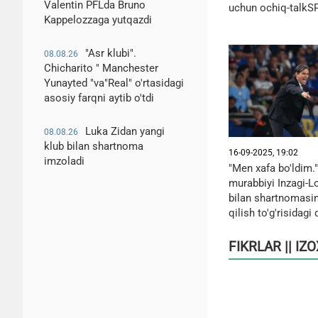
Valentin PFLda Bruno
uchun ochiq-talk
Kappelozzaga yutqazdi
"Asr klubi".
08.08.26
Chicharito " Manchester
Yunayted "va"Real" o'rtasidagi
asosiy farqni aytib o'tdi
Luka Zidan yangi
08.08.26
klub bilan shartnoma
16-09-2025, 19:02
imzoladi
"Men xafa bo'ldim." 
murabbiyi Inzagi-L
bilan shartnomasin
qilish to'g'risidagi
FIKRLAR || IZ