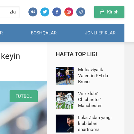
Izla
Kirish
R
BOSHQALAR
JONLI EFIRLAR
HAFTA TOP LIGI
 keyin
Moldaviyalik
Valentin PFLda
Bruno
Kappelozzaga
yutqazdi
"Asr klubi".
FUTBOL
Chicharito "
Manchester
Yunayted "va"Real"
o'rtasidagi asosiy
Luka Zidan yangi
farqni aytib o'tdi
klub bilan
shartnoma