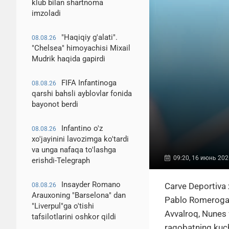
klub bilan shartnoma
imzoladi
"Haqiqiy g'alati".
08.08.26
"Chelsea" himoyachisi Mixail
Mudrik haqida gapirdi
FIFA Infantinoga
08.08.26
qarshi bahsli ayblovlar fonida
bayonot berdi
Infantino o'z
08.08.26
xo'jayinini lavozimga ko'tardi
va unga nafaqa to'lashga
09:20, 16 июнь 202
erishdi-Telegraph
Insayder Romano
Carve Deportiva 
08.08.26
Arauxoning "Barselona" dan
Pablo Romeroga ta
"Liverpul"ga o'tishi
Avvalroq, Nunes 
tafsilotlarini oshkor qildi
raqobatning kuch