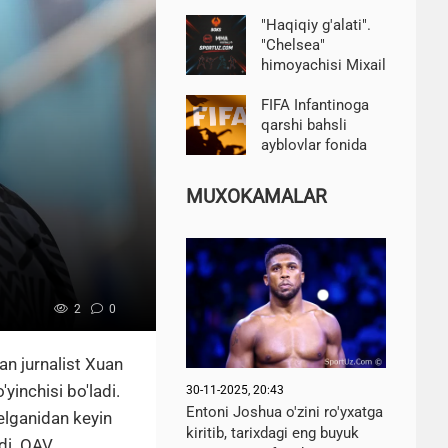
imzoladi
"Haqiqiy g'alati".
"Chelsea"
himoyachisi Mixail
Mudrik haqida
gapirdi
FIFA Infantinoga
qarshi bahsli
ayblovlar fonida
bayonot berdi
MUXOKAMALAR
2
0
an jurnalist Xuan
yinchisi bo'ladi.
30-11-2025, 20:43
Entoni Joshua o'zini ro'yxatga
elganidan keyin
kiritib, tarixdagi eng buyuk
di. OAV