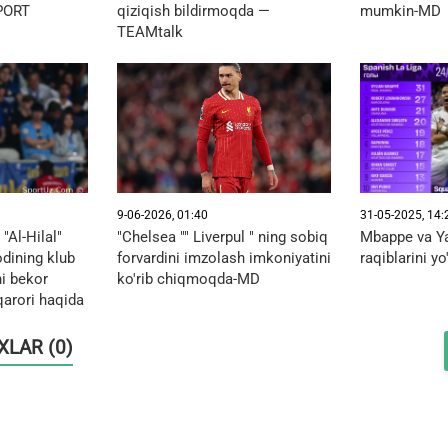
SPORT
qiziqish bildirmoqda —
mumkin-MD
TEAMtalk
9-06-2026, 01:40
31-05-2025, 14:
"Al-Hilal"
"Chelsea "" Liverpul " ning sobiq
Mbappe va Ya
odining klub
forvardini imzolash imkoniyatini
raqiblarini yo
i bekor
ko'rib chiqmoqda‑MD
 qarori haqida
OXLAR (0)