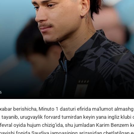
6
xabar berishicha, Minuto 1 dasturi efirida ma'lumot almashg
yanib, urugvaylik forvard turnirdan keyin yana ingliz klubi o'
fevral oyida hujum chizig'ida, shu jumladan Karim Benzem k
ayishi fonida Saudiya jamoasining arizasidan chetlatilgan e