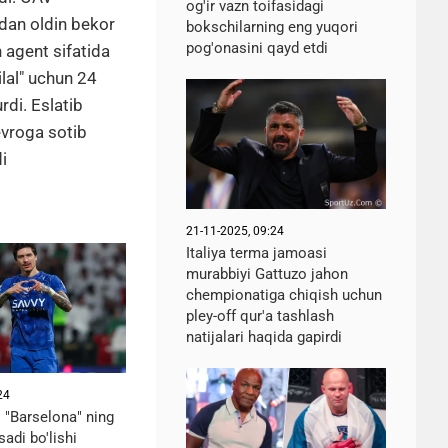
og'ir vazn toifasidagi
dan oldin bekor
bokschilarning eng yuqori
pog'onasini qayd etdi
n agent sifatida
lal" uchun 24
urdi. Eslatib
evroga sotib
i
21-11-2025, 09:24
Italiya terma jamoasi
murabbiyi Gattuzo jahon
chempionatiga chiqish uchun
pley-off qur'a tashlash
natijalari haqida gapirdi
24
 "Barselona" ning
adi bo'lishi