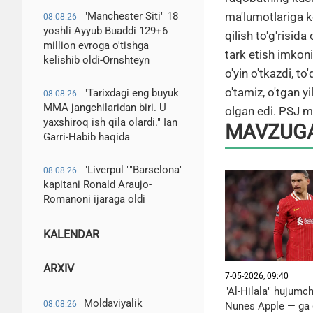
ma'lumotlariga k
"Manchester Siti" 18
08.08.26
yoshli Ayyub Buaddi 129+6
qilish to'g'risid
million evroga o'tishga
tark etish imkon
kelishib oldi-Ornshteyn
o'yin o'tkazdi, to
o'tamiz, o'tgan y
"Tarixdagi eng buyuk
08.08.26
MMA jangchilaridan biri. U
olgan edi. PSJ mu
yaxshiroq ish qila olardi." Ian
MAVZUGA
Garri-Habib haqida
"Liverpul ""Barselona"
08.08.26
kapitani Ronald Araujo-
Romanoni ijaraga oldi
KALENDAR
ARXIV
7-05-2026, 09:40
"Al-Hilala" hujumch
Moldaviyalik
08.08.26
Nunes Apple — ga 