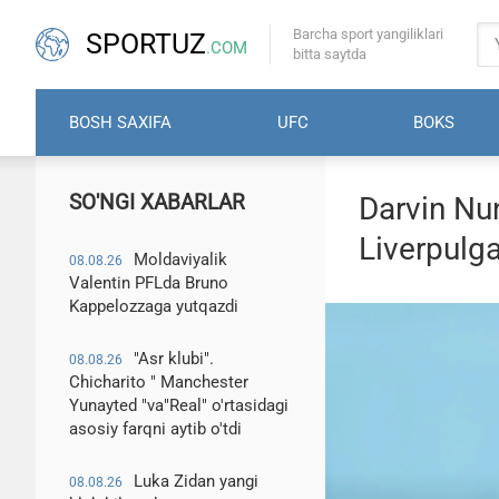
Barcha sport yangiliklari
SPORTUZ
.COM
bitta saytda
BOSH SAXIFA
UFC
BOKS
SO'NGI XABARLAR
Darvin Nu
Liverpulg
Moldaviyalik
08.08.26
Valentin PFLda Bruno
Kappelozzaga yutqazdi
"Asr klubi".
08.08.26
Chicharito " Manchester
Yunayted "va"Real" o'rtasidagi
asosiy farqni aytib o'tdi
Luka Zidan yangi
08.08.26