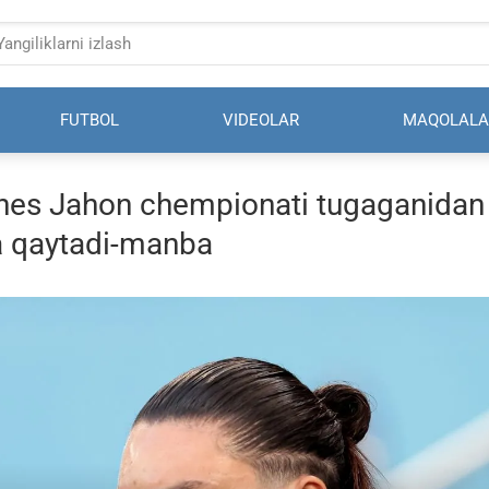
FUTBOL
VIDEOLAR
MAQOLALA
nes Jahon chempionati tugaganidan
a qaytadi-manba