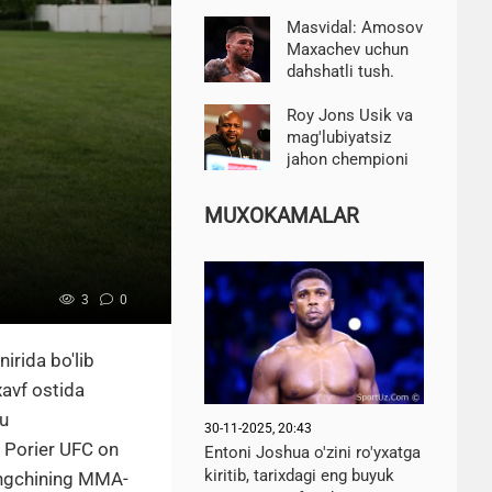
chempionatiga
bo'lgan huquqlarni
Masvidal: Amosov
sotish mojarosi
Maxachev uchun
fonida qo'llab-
dahshatli tush.
quvvatladi
Yaroslav jangda
Islomni ortda
Roy Jons Usik va
qoldiradi
mag'lubiyatsiz
jahon chempioni
o'rtasidagi jangni
tashkil etishni
MUXOKAMALAR
qo'llab-quvvatladi
3
0
irida bo'lib
xavf ostida
 u
30-11-2025, 20:43
i Porier UFC on
Entoni Joshua o'zini ro'yxatga
kiritib, tarixdagi eng buyuk
jangchining MMA-