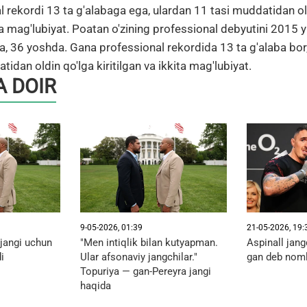
l rekordi 13 ta g'alabaga ega, ulardan 11 tasi muddatidan ol
ta mag'lubiyat. Poatan o'zining professional debyutini 2015 y
ida, 36 yoshda. Gana professional rekordida 13 ta g'alaba bor
tidan oldin qo'lga kiritilgan va ikkita mag'lubiyat.
 DOIR
9-05-2026, 01:39
21-05-2026, 19:
 jangi uchun
"Men intiqlik bilan kutyapman.
Aspinall jang
i
Ular afsonaviy jangchilar."
gan deb noml
Topuriya — gan-Pereyra jangi
haqida