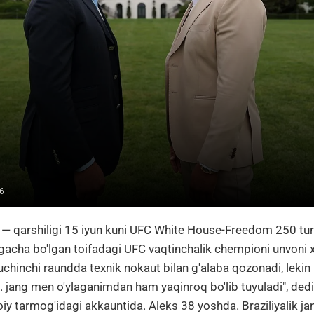
6
— qarshiligi 15 iyun kuni UFC White House-Freedom 250 turn
 gacha bo'lgan toifadagi UFC vaqtinchalik chempioni unvoni 
uchinchi raundda texnik nokaut bilan g'alaba qozonadi, lekin
. jang men o'ylaganimdan ham yaqinroq bo'lib tuyuladi", ded
iy tarmog'idagi akkauntida. Aleks 38 yoshda. Braziliyalik 