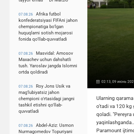
tayyor emas — Di Marzio
Afrika futbol
07.08.26
konfederatsiyasi FIFAni jahon
chempionatiga bo'lgan
huquqlarni sotish mojarosi
fonida qo'llab-quvvatladi
Masvidal: Amosov
07.08.26
Maxachev uchun dahshatli
tush. Yaroslav jangda Islomni
ortda qoldiradi
02:13, 09 июнь 202
Roy Jons Usik va
07.08.26
mag'lubiyatsiz jahon
Ularning qarama 
chempioni o'rtasidagi jangni
tashkil etishni qo'llab-
o'tadi va 120 kg
quvvatladi
qoladi. "Pereyra 
yaqinlashganda..
Abdel-Aziz: Usmon
07.08.26
Paramount ijtimo
Nurmagomedov Topuriyani