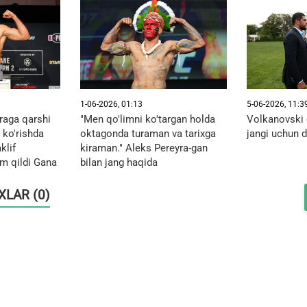
1-06-2026, 01:13
5-06-2026, 11:3
raga qarshi
"Men qo'limni ko'targan holda
Volkanovski 
 ko'rishda
oktagonda turaman va tarixga
jangi uchun d
klif
kiraman." Aleks Pereyra-gan
um qildi Gana
bilan jang haqida
OXLAR (0)