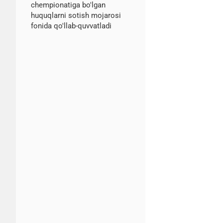
chempionatiga bo'lgan
huquqlarni sotish mojarosi
fonida qo'llab-quvvatladi