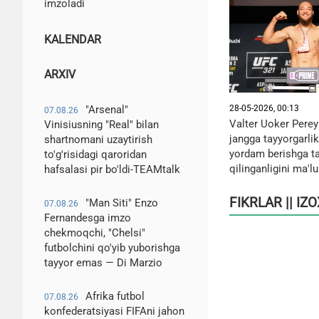
imzoladi
KALENDAR
ARXIV
28-05-2026, 00:13
"Arsenal"
07.08.26
Valter Uoker Perey
Vinisiusning "Real" bilan
jangga tayyorgarlik
shartnomani uzaytirish
yordam berishga ta
to'g'risidagi qaroridan
qilinganligini ma'l
hafsalasi pir bo'ldi-TEAMtalk
FIKRLAR || IZ
"Man Siti" Enzo
07.08.26
Fernandesga imzo
chekmoqchi, "Chelsi"
futbolchini qo'yib yuborishga
tayyor emas — Di Marzio
Afrika futbol
07.08.26
konfederatsiyasi FIFAni jahon