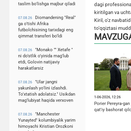
taslim bo'lishga majbur qiladi
dagi professiona
kiritilgan va uch
Diomandening "Real"
07.08.26
Kiril, o'z navbat
ga o'tishi Afrika
to'qqiztasi mudda
futbolchisining tarixdagi eng
MAVZUGA
qimmat transferi bo'ldi
"Monako "" Xetafe "
07.08.26
ni do'stlik o'yinida mag'lub
etdi, Golovin natijaviy
harakatlarsiz
"Ular jangni
07.08.26
yakunlash yo'lini izlashdi.
To'xtatish adolatsiz." Usikdan
1-06-2026, 12:26
mag'lubiyat haqida verxoven
Porier Pereyra-gan
qat'iy bashorat qild
"Manchester
07.08.26
Yunayted" kolumbiyalik yarim
himoyachi Kristian Orozkoni