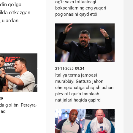
og'ir vazn toifasidagi
din qo'lga
bokschilarning eng yuqori
ilda o'tkazgan.
pog'onasini qayd etdi
, ulardan
21-11-2025, 09:24
Italiya terma jamoasi
murabbiyi Gattuzo jahon
chempionatiga chiqish uchun
pley-off qur'a tashlash
39
natijalari haqida gapirdi
da g'olibni Pereyra-
adi