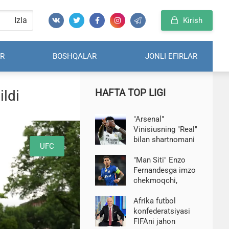
Izla
Kirish
R
BOSHQALAR
JONLI EFIRLAR
HAFTA TOP LIGI
ildi
"Arsenal"
Vinisiusning "Real"
bilan shartnomani
UFC
uzaytirish
to'g'risidagi
"Man Siti" Enzo
qaroridan
Fernandesga imzo
hafsalasi pir bo'ldi-
chekmoqchi,
TEAMtalk
"Chelsi"
futbolchini qo'yib
Afrika futbol
yuborishga tayyor
konfederatsiyasi
emas — Di Marzio
FIFAni jahon