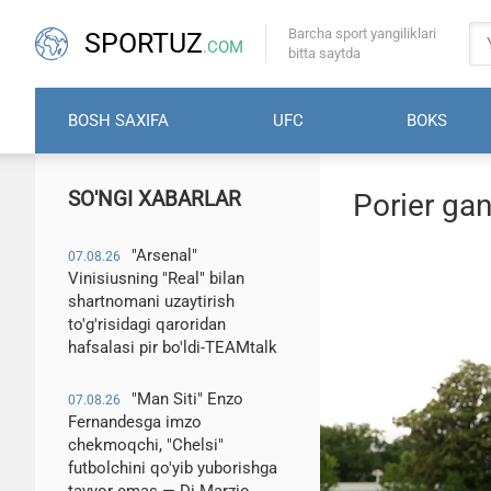
Barcha sport yangiliklari
SPORTUZ
.COM
bitta saytda
BOSH SAXIFA
UFC
BOKS
SO'NGI XABARLAR
Porier gan
"Arsenal"
07.08.26
Vinisiusning "Real" bilan
shartnomani uzaytirish
to'g'risidagi qaroridan
hafsalasi pir bo'ldi-TEAMtalk
"Man Siti" Enzo
07.08.26
Fernandesga imzo
chekmoqchi, "Chelsi"
futbolchini qo'yib yuborishga