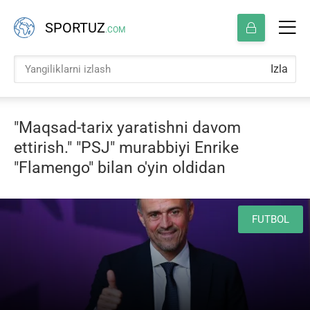
SPORTUZ
.COM
Izla
"Maqsad-tarix yaratishni davom
ettirish." "PSJ" murabbiyi Enrike
"Flamengo" bilan o'yin oldidan
FUTBOL