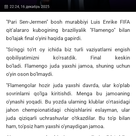
22:24, 16 декабрь 2025
"Pari Sen-Jermen" bosh murabbiyi
Luis Enrike
FIFA
qit'alararo kubogining braziliyalik "Flamengo" bilan
bo'lajak final o'yini haqida gapirdi.
"So'nggi to'rt oy ichida biz turli vaziyatlarni engish
qobiliyatimizni ko'rsatdik.
Final keskin
bo'ladi.
Flamengo juda yaxshi jamoa, shuning uchun
o'yin oson bo'lmaydi.
"Flamengolar hozir juda yaxshi davrda, ular ko'plab
sovrinlarni qo'lga kiritishdi.
Menga bu jamoaning
o'ynashi yoqadi.
Bu yozda ularning klublar o'rtasidagi
jahon chempionatidagi chiqishlarini eslayman, ular
juda qiziqarli uchrashuvlar o'tkazdilar.
Bu to'p bilan
ham, to'psiz ham yaxshi o'ynaydigan jamoa.