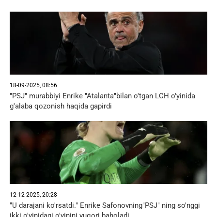
18-09-2025, 08:56
"PSJ" murabbiyi Enrike "Atalanta"bilan o'tgan LCH o'yinida
g'alaba qozonish haqida gapirdi
12-12-2025, 20:28
"U darajani ko'rsatdi." Enrike Safonovning"PSJ" ning so'nggi
ikki o'yinidagi o'yinini yuqori baholadi