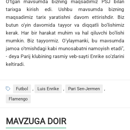
O'tgan mavsumda bizning maqsadimiz PSJ bilan
tarixga kirish edi.
Ushbu mavsumda bizning
maqsadimiz tarix yaratishni davom ettirishdir.
Biz
butun o'yin davomida tayyor va diqqatli bo'lishimiz
kerak.
Har bir harakat muhim va hal qiluvchi bo'lishi
mumkin.
Biz tayyormiz.
O'ylaymanki, bu mavsumda
jamoa o'tmishdagi kabi munosabatni namoyish etadi",
- deya Parij klubining rasmiy veb-sayti Enrike so'zlarini
keltiradi.
Futbol
,
Luis Enrike
,
Pari Sen-Jermen
,
Flamengo
MAVZUGA DOIR