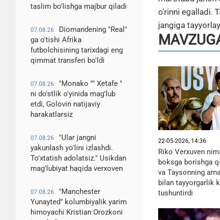
taslim bo'lishga majbur qiladi
o'rinni egalladi
jangiga tayyorla
Diomandening "Real"
07.08.26
MAVZUGA
ga o'tishi Afrika
futbolchisining tarixdagi eng
qimmat transferi bo'ldi
"Monako "" Xetafe "
07.08.26
ni do'stlik o'yinida mag'lub
etdi, Golovin natijaviy
harakatlarsiz
"Ular jangni
07.08.26
22-05-2026, 14:36
yakunlash yo'lini izlashdi.
Riko Verxuven nim
To'xtatish adolatsiz." Usikdan
boksga borishga qa
mag'lubiyat haqida verxoven
va Taysonning amak
bilan tayyorgarlik 
"Manchester
tushuntirdi
07.08.26
Yunayted" kolumbiyalik yarim
himoyachi Kristian Orozkoni