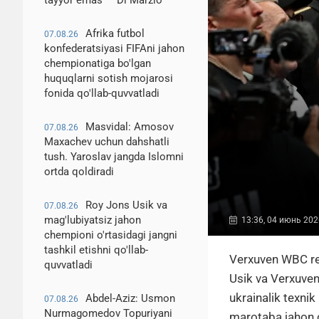
tayyor emas — Di Marzio
Afrika futbol
07.08.26
konfederatsiyasi FIFAni jahon
chempionatiga bo'lgan
huquqlarni sotish mojarosi
fonida qo'llab-quvvatladi
Masvidal: Amosov
07.08.26
Maxachev uchun dahshatli
tush. Yaroslav jangda Islomni
ortda qoldiradi
Roy Jons Usik va
07.08.26
mag'lubiyatsiz jahon
13:36, 04 июнь 202
chempioni o'rtasidagi jangni
tashkil etishni qo'llab-
Verxuven WBC reyt
quvvatladi
Usik va Verxuven 
ukrainalik texnik
Abdel-Aziz: Usmon
07.08.26
Nurmagomedov Topuriyani
marotaba jahon c