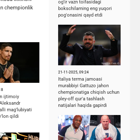
og'ir vazn toifasidagi
lan chempionlik
bokschilarning eng yuqori
pog'onasini qayd etdi
21-11-2025, 09:24
Italiya terma jamoasi
murabbiyi Gattuzo jahon
18
chempionatiga chiqish uchun
 ijtimoiy
pley-off qur'a tashlash
Aleksandr
natijalari haqida gapirdi
alli mag'lubiyati
'lon qildi