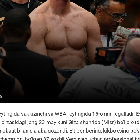
6
ingida sakkizinchi va WBA reytingida 15-o'rinni egalladi. Es
o'rtasidagi jang 23 may kuni Giza shahrida (Misr) bo'lib o't
 nokaut bilan g'alaba qozondi. E'tibor bering, kikboksing bo'y
hempioni bo'lgan 37 yoshli Verxuven uchun professional bo