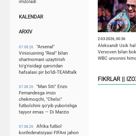
imzoladi
KALENDAR
ARXIV
2-03-2026, 00:36
Aleksandr Usik ha
"Arsenal"
07.08.26
Verxoven bilan bok
Vinisiusning "Real" bilan
WBC unvonini himo
shartnomani uzaytirish
to'g'risidagi qaroridan
hafsalasi pir bo'ldi-TEAMtalk
FIKRLAR || IZ
"Man Siti" Enzo
07.08.26
Fernandesga imzo
chekmoqchi, "Chelsi"
futbolchini qo'yib yuborishga
tayyor emas — Di Marzio
Afrika futbol
07.08.26
konfederatsiyasi FIFAni jahon