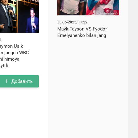
30-05-2025, 11:22
Mayk Tayson VS Fyodor
Emelyanenko bilan jang
4
laymon Usik
an jangda WBC
ni himoya
aytdi
Добавить