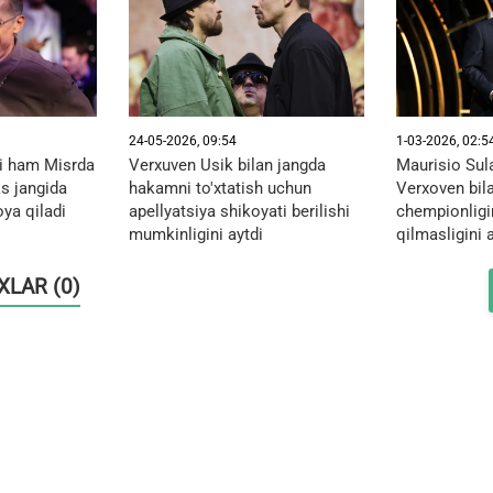
24-05-2026, 09:54
1-03-2026, 02:5
li ham Misrda
Verxuven Usik bilan jangda
Maurisio Su
s jangida
hakamni to'xtatish uchun
Verxoven bil
ya qiladi
apellyatsiya shikoyati berilishi
chempionligi
mumkinligini aytdi
qilmasligini 
OXLAR (0)