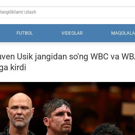
FUTBOL
VIDEOLAR
MAQOLALA
uven Usik jangidan so'ng WBC va W
ga kirdi