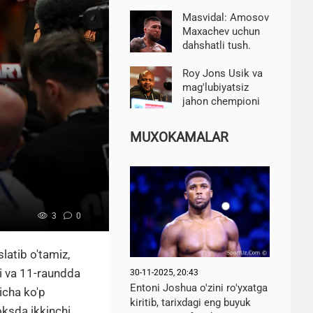
chempionatiga
bo'lgan huquqlarni
Masvidal: Amosov
sotish mojarosi
Maxachev uchun
fonida qo'llab-
dahshatli tush.
quvvatladi
Yaroslav jangda
Islomni ortda
Roy Jons Usik va
qoldiradi
mag'lubiyatsiz
jahon chempioni
o'rtasidagi jangni
tashkil etishni
MUXOKAMALAR
qo'llab-quvvatladi
3
0
latib o'tamiz,
di va 11-raundda
30-11-2025, 20:43
Entoni Joshua o'zini ro'yxatga
icha ko'p
kiritib, tarixdagi eng buyuk
ksda ikkinchi