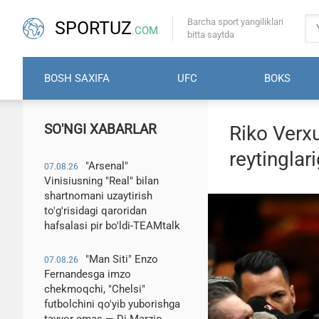
Barcha sport yangiliklari
SPORTUZ
.COM
bitta saytda
BOSH SAXIFA
UFC
BOKS
SO'NGI XABARLAR
Riko Verx
reytinglari
"Arsenal"
07.08.26
Vinisiusning "Real" bilan
shartnomani uzaytirish
to'g'risidagi qaroridan
hafsalasi pir bo'ldi-TEAMtalk
"Man Siti" Enzo
07.08.26
Fernandesga imzo
chekmoqchi, "Chelsi"
futbolchini qo'yib yuborishga