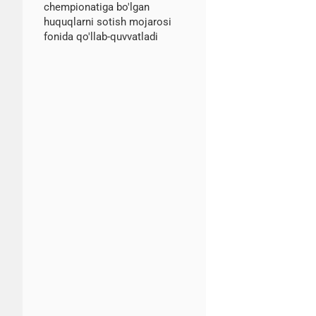
chempionatiga bo'lgan
huquqlarni sotish mojarosi
fonida qo'llab-quvvatladi