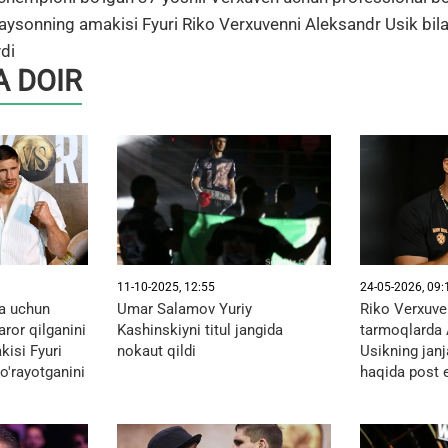
. Taysonning amakisi Fyuri Riko Verxuvenni Aleksandr Usik bi
ydi
 DOIR
11-10-2025, 12:55
24-05-2026, 09:
a uchun
Umar Salamov Yuriy
Riko Verxuven
ror qilganini
Kashinskiyni titul jangida
tarmoqlarda 
isi Fyuri
nokaut qildi
Usikning janj
ko'rayotganini
haqida post e