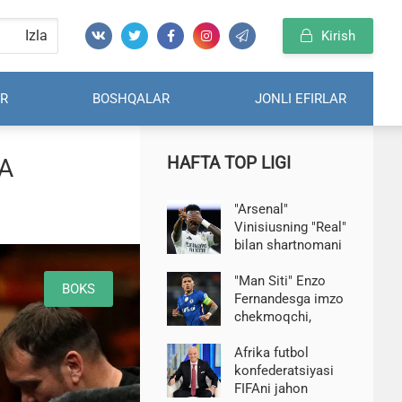
Izla
Kirish
R
BOSHQALAR
JONLI EFIRLAR
HAFTA TOP LIGI
BA
"Arsenal"
Vinisiusning "Real"
bilan shartnomani
uzaytirish
to'g'risidagi
"Man Siti" Enzo
BOKS
qaroridan
Fernandesga imzo
hafsalasi pir bo'ldi-
chekmoqchi,
TEAMtalk
"Chelsi"
futbolchini qo'yib
Afrika futbol
yuborishga tayyor
konfederatsiyasi
emas — Di Marzio
FIFAni jahon